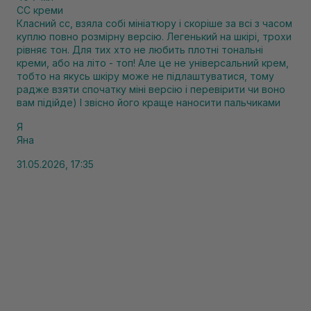
CC креми
Класний cc, взяла собі мініатюру і скоріше за всі з часом
куплю повно розмірну версію. Легенький на шкірі, трохи
рівняє тон. Для тих хто не любить плотні тональні
креми, або на літо - топ! Але це не універсальний крем,
тобто на якусь шкіру може не підлаштуватися, тому
радже взяти спочатку міні версію і перевірити чи воно
вам підійде) І звісно його краще наносити пальчиками
Я
Яна
31.05.2026, 17:35