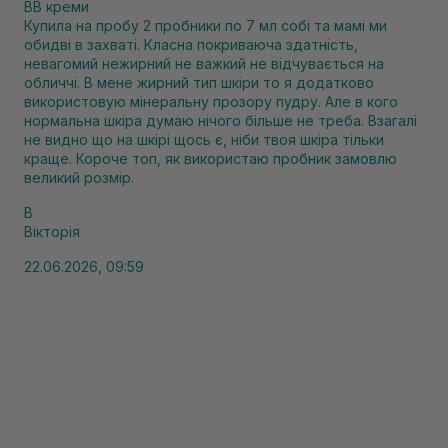
BB креми
Купила на пробу 2 пробники по 7 мл собі та мамі ми
обидві в захваті. Класна покриваюча здатність,
невагомий нежирний не важкий не відчувається на
обличчі. В мене жирний тип шкіри то я додатково
використовую мінеральну прозору пудру. Але в кого
нормальна шкіра думаю нічого більше не треба. Взагалі
не видно що на шкірі щось є, ніби твоя шкіра тільки
краще. Короче топ, як використаю пробник замовлю
великий розмір.
В
Вікторія
22.06.2026, 09:59