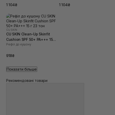
1 104₴
1 104₴
CU SKIN
CU SKIN Clean-Up Skinfit
Cushion SPF 50+ PA+++ 15 г
Рефіл до кушону
23 тон
918₴
Показати більше
Рекомендовані товари