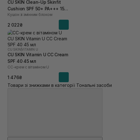
CU SKIN Clean-Up Skinfit
Cushion SPF 50+ PA+++ 15 г
Кушон зі змінним блоком
+ 15 г 23 тон
2 022₴
CU SKIN
|
VITAMIN U
CU SKIN Vitamin U CC Cream
SPF 40 45 мл
СС-крем с вітаміном U
1 476₴
Товари зі знижками в категорії Тональні засоби