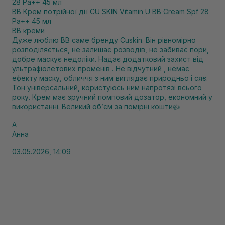
BB Крем потрійної дії CU SKIN Vitamin U BB Cream Spf 28
Pa++ 45 мл
BB креми
Дуже люблю BB саме бренду Cuskin. Він рівномірно
розподіляється, не залишає розводів, не забиває пори,
добре маскує недоліки. Надає додатковий захист від
ультрафіолетових променів . Не відчутний , немає
ефекту маску, обличчя з ним виглядає природньо і сяє.
Тон універсальний, користуюсь ним напротязі всього
року. Крем має зручний помповий дозатор, економний у
використанні. Великий обʼєм за помірні кошти👍
А
Анна
03.05.2026, 14:09