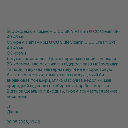
СС-крем с вітаміном U CU SKIN Vitamin U CC Cream SPF
40 45 мл
CC креми
Я дуже задоволена. Досі я переважно користувалася
BB-кремом, але оскільки він підкреслював мої зморшки
та пори, я шукала альтернативу. Я не використовую
багато косметики, тому хотіла продукт, який би
вирівнював тон шкіри, м’яко маскував недоліки, мав
природний відтінок і не збирався в дрібні зморшки.
Відтінок ідеально підходить, і крем тримається майже
весь день.
Д
Діана
20.05.2026, 16:42