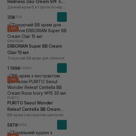
Redness Day Cream SPF 50
Денний крем 5 в 1 проти почервоніння
2 мл
35₴
70₴
-20%
ERBORIAN
ERBORIAN Super ВВ Cream
Clair 15 мл
Тонуючий BB крем для обличчя
1 199₴
1 499₴
-15%
PURITO
PURITO Seoul Wonder
Releaf Centella BB Cream
ВВ-крем з екстрактом центелли
Rose Ivory №15 30 мл
587₴
690₴