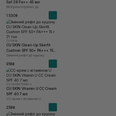
Spf 28 Pa++ 45 мл
BB Крем потрійної дії
1 530₴
CU SKIN
CU SKIN Clean-Up Skinfit
Cushion SPF 50+ PA+++ 15 г
Змінний рефіл до кушону
21 тон
918₴
CU SKIN
|
VITAMIN U
CU SKIN Vitamin U CC Cream
SPF 40 7 мл
СС-крем с вітаміном U
258₴