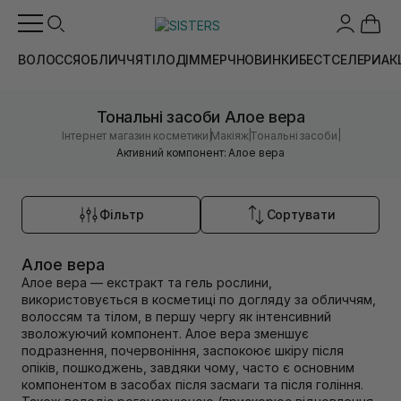
ВОЛОССЯ
ОБЛИЧЧЯ
ТІЛО
ДІМ
МЕРЧ
НОВИНКИ
БЕСТСЕЛЕРИ
АК
Тональні засоби Алое вера
|
|
|
Інтернет магазин косметики
Макіяж
Тональні засоби
Активний компонент: Алое вера
Фільтр
Сортувати
Алое вера
Алое вера — екстракт та гель рослини,
використовується в косметиці по догляду за обличчям,
волоссям та тілом, в першу чергу як інтенсивний
зволожуючий компонент. Алое вера зменшує
подразнення, почервоніння, заспокоює шкіру після
опіків, пошкоджень, завдяки чому, часто є основним
компонентом в засобах після засмаги та після гоління.