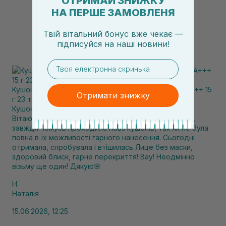
ОТРИМАЙ ЗНИЖКУ
НА ПЕРШЕ ЗАМОВЛЕНЯ
Твій вітальний бонус вже чекає —
підписуйся
на
наші новини!
email
Кушон CU SKIN Clean-Up Skinfit Cushion SPF 50+ PA+++ 15
Отримати знижку
г 23 тон
Кушони для обличчя
Вітаю, сестрички! Дякую, за чудову рекомендацію,
завжди чомусь проходила повз кушонів, так як не була
певна в їх можливості гарного нанесення. Сьогодні
отримала, спробувала і втішилась Лице без маски,
здоровий блиск, гарне перекриття! Вау! Неодмінно
візьму ще один! Дякую🌸
Н
Наталія
15.06.2026, 12:25