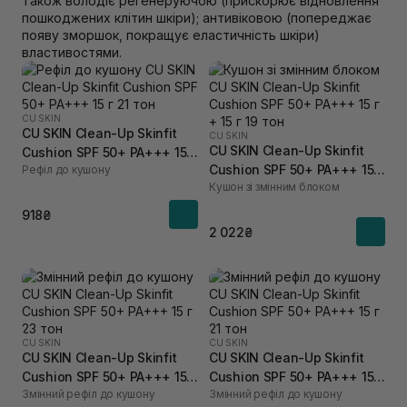
Також володіє регенеруючою (прискорює відновлення
пошкоджених клітин шкіри); антивіковою (попереджає
появу зморшок, покращує еластичність шкіри)
властивостями.
CU SKIN
CU SKIN Clean-Up Skinfit
CU SKIN
CU SKIN Clean-Up Skinfit
Cushion SPF 50+ PA+++ 15 г
Cushion SPF 50+ PA+++ 15 г
Рефіл до кушону
21 тон
Кушон зі змінним блоком
+ 15 г 19 тон
918₴
2 022₴
CU SKIN
CU SKIN
CU SKIN Clean-Up Skinfit
CU SKIN Clean-Up Skinfit
Cushion SPF 50+ PA+++ 15 г
Cushion SPF 50+ PA+++ 15 г
Змінний рефіл до кушону
Змінний рефіл до кушону
23 тон
21 тон