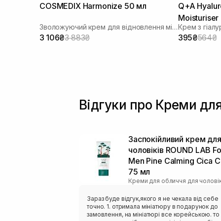
COSMEDIX Harmonize 50 мл
Q+A Hyaluro
Moisturiser
Зволожуючий крем для відновлення мікробіома
Крем з гіал
3 106₴
3 883₴
395₴
564₴
Відгуки про Креми для
Заспокійливий крем дл
чоловіків ROUND LAB Fo
Men Pine Calming Cica 
75 мл
Креми для обличчя для чоловік
Зараз буде відгук,якого я не чекала від себе
точно. 1. отримала мініатюру в подарунок до
замовлення, на мініатюрі все корейською. то 