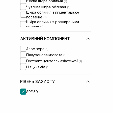
Вікова шкіра обличчя
(1)
Чутлива шкіра обличчя
(1)
Шкіра обличчя з пігментацією/
постакне
(1)
Шкіра обличчя з розширеними
порами
(1)
Шкіра обличчя з порушеним
барʼєром
(1)
АКТИВНИЙ КОМПОНЕНТ
Алое вера
(1)
Гіалуронова кислота
(1)
Екстракт центелли азіатської
(1)
Ніацинамід
(1)
РІВЕНЬ ЗАХИСТУ
SPF 50