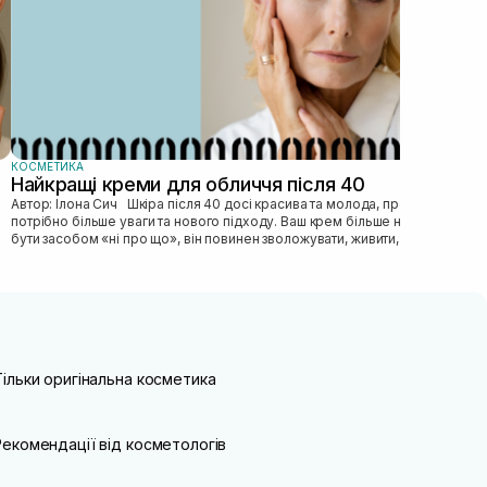
КОСМЕТИКА
Найкращі креми для обличчя після 40
Автор: Ілона Сич Шкіра після 40 досі красива та молода, просто їй
потрібно більше уваги та нового підходу. Ваш крем більше не може
бути засобом «ні про що», він повинен зволожувати, живити, покр...
Тільки оригінальна косметика
Рекомендації від косметологів