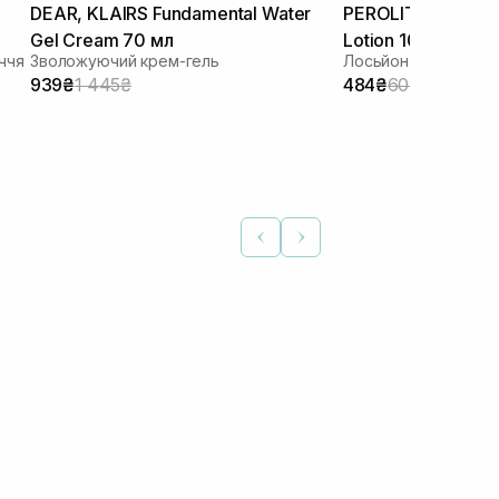
DEAR, KLAIRS Fundamental Water
PEROLITE Azelogy
Gel Cream 70 мл
Lotion 100 мл
ччя
Зволожуючий крем-гель
Лосьйон з азелаїн
939₴
1 445₴
484₴
605₴