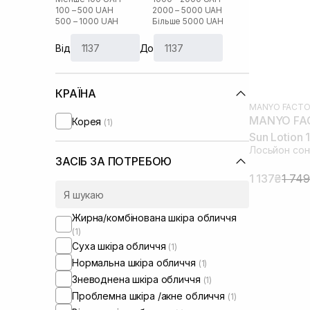
100 – 500 UAH
2000 – 5000 UAH
500 – 1000 UAH
Більше 5000 UAH
Від
До
КРАЇНА
MANYO FACTO
MANYO FACT
Корея
(1)
Sun Lotion 
Лосьйон сон
ЗАСІБ ЗА ПОТРЕБОЮ
1 137₴
1 74
Жирна/комбінована шкіра обличчя
(1)
Суха шкіра обличчя
(1)
Нормальна шкіра обличчя
(1)
Зневоднена шкіра обличчя
(1)
Проблемна шкіра /акне обличчя
(1)