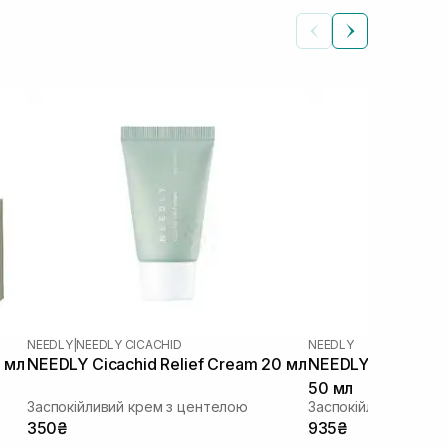
NEEDLY
|
NEEDLY CICACHID
NEEDLY
 мл
NEEDLY Cicachid Relief Cream 20 мл
NEEDLY Panthenol
50 мл
Заспокійливий крем з центелою
Заспокійливий крем
350₴
935₴