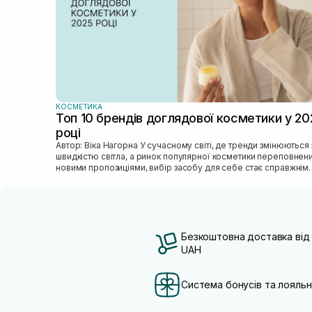
КОСМЕТИКА
Топ 10 брендів доглядової косметики у 20
році
Автор: Віка Нагорна У сучасному світі, де тренди змінюються зі
швидкістю світла, а ринок популярної косметики переповнен
новими пропозиціями, вибір засобу для себе стає справжнім
викликом. 2025 р...
Безкоштовна доставка від
UAH
Система бонусів та лояльн