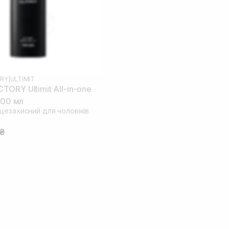
RY
|
ULTIMIT
ORY Ultimit All-in-one
100 мл
цезахисний для чоловіків
9₴