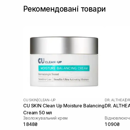
Рекомендовані товари
CU SKIN
|
CLEAN-UP
DR. ALTHEA
|
DR
CU SKIN Clean Up Moisture Balancing
DR. ALTHEA
Cream 50 мл
Зволожувальний крем
Відновлююч
1 848₴
1 090₴