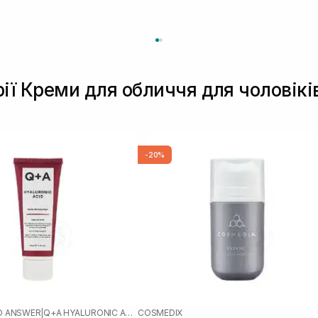
рії Креми для обличчя для чоловікі
-20%
D ANSWER
|
Q+A HYALURONIC ACID
COSMEDIX