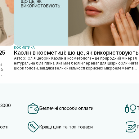
КОСМЕТИКА
25
Каолін в косметиці: що це, як використовують
Автор: Юлія Цебрик Каолін в косметології – це природний мінерал,
натуральна біла глина, яка має безліч переваг для шкіри обличчя та
шкіри голови, завдяки великій кількості корисних мікроелементів....
ий
 3000
Безпечні способи оплати
ості
Кращі ціни та топ товари