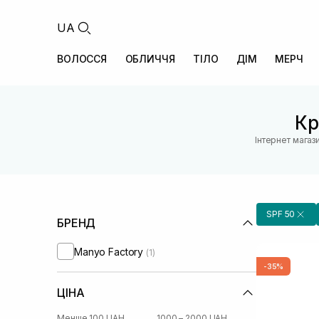
UA
ВОЛОССЯ
ОБЛИЧЧЯ
ТІЛО
ДІМ
МЕРЧ
Кр
Інтернет магаз
SPF 50
БРЕНД
Manyo Factory
(1)
-35%
ЦІНА
Менше 100 UAH
1000 – 2000 UAH