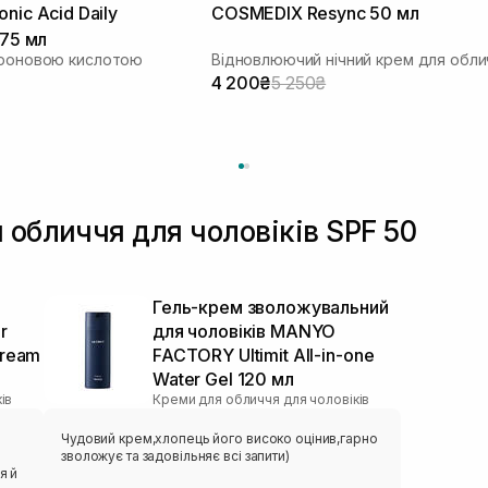
nic Acid Daily
COSMEDIX Resync 50 мл
 75 мл
уроновою кислотою
Відновлюючий нічний крем для обли
4 200₴
5 250₴
 обличчя для чоловіків SPF 50
я
Гель-крем зволожувальний
r
для чоловіків MANYO
Cream
FACTORY Ultimit All-in-one
Water Gel 120 мл
ів
Креми для обличчя для чоловіків
Чудовий крем,хлопець його високо оцінив,гарно
зволожує та задовільняє всі запити)
я й