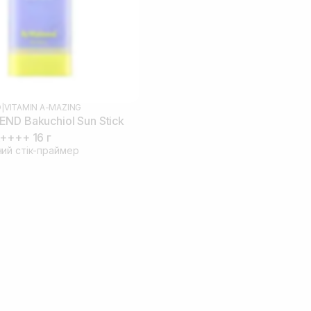
D
|
VITAMIN A-MAZING
ND Bakuchiol Sun Stick
++++ 16 г
ий стік-праймер