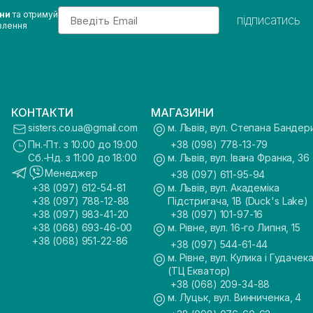
Email
ини
та отримуй
підписатись
влення
КОНТАКТИ
МАГАЗИНИ
sisters.co.ua@gmail.com
м. Львів, вул. Степана Бандер
Пн.-Пт. з 10:00 до 19:00
+38 (098) 778-13-79
Сб.-Нд. з 11:00 до 18:00
м. Львів, вул. Івана Франка, 36
Менеджер
+38 (097) 611-95-94
+38 (097) 612-54-81
м. Львів, вул. Академіка
+38 (097) 788-12-88
Підстригача, 1В (Duck's Lake)
+38 (097) 983-41-20
+38 (097) 101-97-16
+38 (068) 693-46-00
м. Рівне, вул. 16-го Липня, 15
+38 (068) 951-22-86
+38 (097) 544-61-44
м. Рівне, вул. Кулика і Гудачека
(ТЦ Екватор)
+38 (068) 209-34-88
м. Луцьк, вул. Винниченка, 4