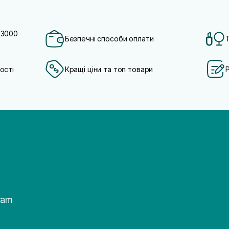
 3000
Безпечні способи оплати
ості
Кращі ціни та топ товари
ram