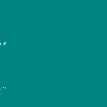
и, 45
, 23