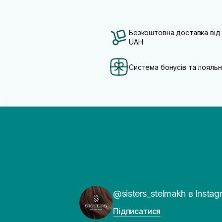
Безкоштовна доставка від
UAH
Система бонусів та лояльн
@sisters_stelmakh в Instag
Підписатися