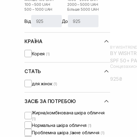
100 – 500 UAH
2000 – 5000 UAH
500 – 1000 UAH
Більше 5000 UAH
Від
До
КРАЇНА
BY WISHTREN
BY WISHTRE
Корея
(1)
SPF 50+ PA
Сонцезахисн
СТАТЬ
925₴
для жінок
(1)
ЗАСІБ ЗА ПОТРЕБОЮ
Жирна/комбінована шкіра обличчя
(1)
Нормальна шкіра обличчя
(1)
Проблемна шкіра /акне обличчя
(1)