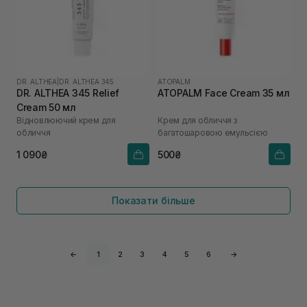
DR. ALTHEA
|
DR. ALTHEA 345
ATOPALM
DR. ALTHEA 345 Relief
ATOPALM Face Cream 35 мл
Cream 50 мл
Відновлюючий крем для
Крем для обличчя з
обличчя
багатошаровою емульсією
1 090₴
500₴
Показати більше
←
1
2
3
4
5
6
→