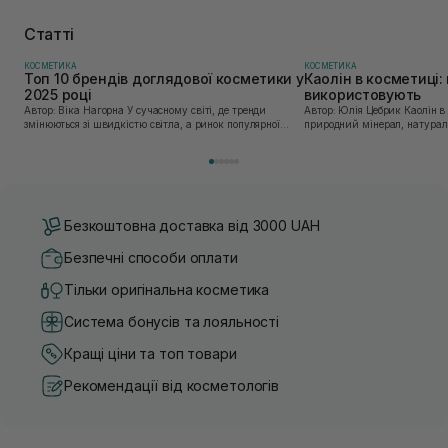
теж дуже підійде, як універсальний засіб, але для жінок з
такою шкірою як у мене - ВИ ЗАКОХАЄТЕСЬ! Після цього
Статті
крему, я задумалась,що нас капітально розводять на гроші
маркетологи і для щастя треба 1 крем!
КОСМЕТИКА
КОСМЕТИКА
Топ 10 брендів доглядової косметики у
Каолін в косметиці: 
2025 році
використовують
Автор: Віка Нагорна У сучасному світі, де тренди
Автор: Юлія Цебрик Каолін в косметології – це
змінюються зі швидкістю світла, а ринок популярної
природний мінерал, натураль
косметики переповнений новими пропозиціями, вибір
безліч переваг для шкіри обл
засобу для себе стає справжнім викликом. 2025 р...
завдяки великій кількості ко
Безкоштовна доставка від 3000 UAH
Безпечні способи оплати
Тільки оригінальна косметика
Система бонусів та лояльності
Кращі ціни та топ товари
Рекомендації від косметологів