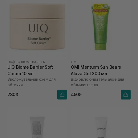
UIQ
|
UIQ BIOME BARRIER
OMI
UIQ Biome Barrier Soft
OMI Menturm Sun Bears
Cream 10 мл
Alova Gel 200 мл
Зволожувальний крем для
Відновлюючий гель алое для
обличчя
обличчя та тіла
230₴
450₴