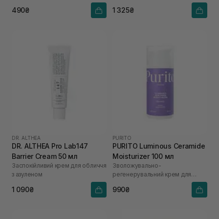
490₴
1 325₴
DR. ALTHEA
PURITO
DR. ALTHEA Pro Lab147
PURITO Luminous Ceramide
Barrier Cream 50 мл
Moisturizer 100 мл
Заспокійливий крем для обличчя
Зволожувально-
з азуленом
регенерувальний крем для
обличчя
1 090₴
990₴