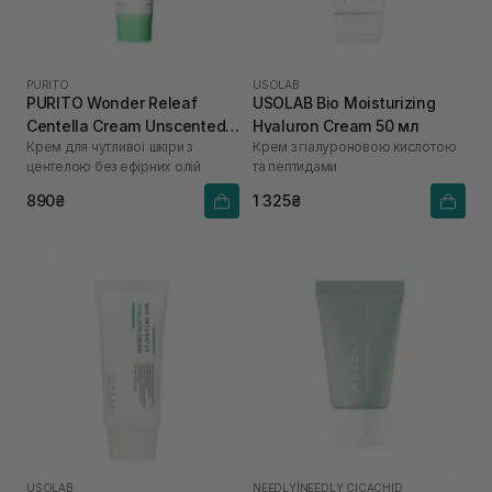
PURITO
USOLAB
PURITO Wonder Releaf
USOLAB Bio Moisturizing
Centella Cream Unscented
Hyaluron Cream 50 мл
Крем для чутливої шкіри з
Крем з гіалуроновою кислотою
50 мл
центелою без ефірних олій
та пептидами
890₴
1 325₴
USOLAB
NEEDLY
|
NEEDLY CICACHID