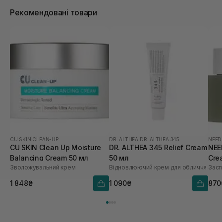
Рекомендовані товари
CU SKIN
|
CLEAN-UP
DR. ALTHEA
|
DR. ALTHEA 345
NEED
CU SKIN Clean Up Moisture
DR. ALTHEA 345 Relief Cream
NEE
Balancing Cream 50 мл
50 мл
Cre
Зволожувальний крем
Відновлюючий крем для обличчя
Засп
1 848₴
1 090₴
870