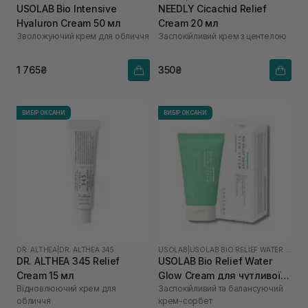
USOLAB Bio Intensive
NEEDLY Cicachid Relief
Hyaluron Cream 50 мл
Cream 20 мл
Зволожуючий крем для обличчя
Заспокійливий крем з центелою
1 765₴
350₴
ВИБІР ОКСАНИ
ВИБІР ОКСАНИ
DR. ALTHEA
|
DR. ALTHEA 345
USOLAB
|
USOLAB BIO RELIEF WATER GLOW
DR. ALTHEA 345 Relief
USOLAB Bio Relief Water
Cream 15 мл
Glow Cream для чутливої
Відновлюючий крем для
Заспокійливий та балансуючий
шкіри з порушеним
обличчя
крем-сорбет
бар'єром 50 мл