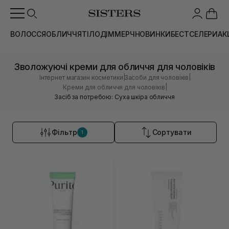
ВОЛОССЯ
ОБЛИЧЧЯ
ТІЛО
ДІМ
МЕРЧ
НОВИНКИ
БЕСТСЕЛЕРИ
АК
Зволожуючі креми для обличчя для чоловіків
|
|
Інтернет магазин косметики
Засоби для чоловіків
|
Креми для обличчя для чоловіків
Засіб за потребою: Суха шкіра обличчя
Фільтр
Сортувати
1