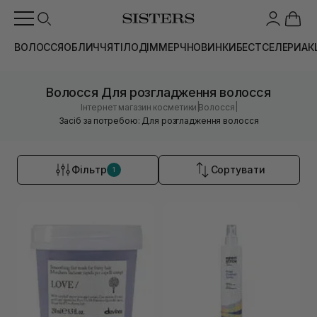
ВОЛОССЯ
ОБЛИЧЧЯ
ТІЛО
ДІМ
МЕРЧ
НОВИНКИ
БЕСТСЕЛЕРИ
АК
Волосся Для розгладження волосся
|
|
Інтернет магазин косметики
Волосся
Засіб за потребою: Для розгладження волосся
Фільтр
Сортувати
1