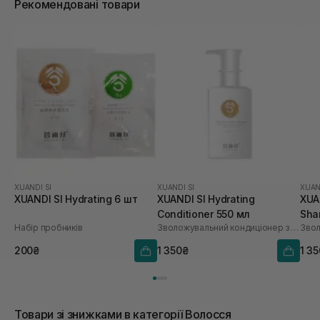
Рекомендовані товари
XUANDI SI
XUANDI SI
XUAN
XUANDI SI Hydrating 6 шт
XUANDI SI Hydrating
XUA
Conditioner 550 мл
Sha
Набір пробників
Зволожувальний кондиціонер з екстрактом зерна
200₴
1 350₴
1 3
Товари зі знижками в категорії Волосся