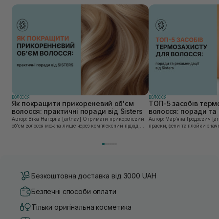
ВОЛОССЯ
ВОЛОССЯ
Як покращити прикореневий об'єм
ТОП-5 засобів терм
волосся: практичні поради від Sisters
волосся: поради та 
Sisters
Автор: Віка Нагорна [artnav] Отримати прикореневий
Автор: Марʼяна Гродзевич [artnav] Сучасні 
об’єм волосся можна лише через комплексний підхід:
праски, фени та плойки знач
правильне очищення шкіри голови, грамотну техніку
економлять час для створення
сушіння та використання стайлінгу, який пі...
щоденному використанні цих 
Безкоштовна доставка від 3000 UAH
Безпечні способи оплати
Тільки оригінальна косметика