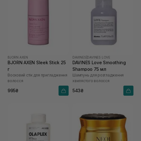
BJORN AXEN
DAVINES
|
DAVINES LOVE
BJORN AXEN Sleek Stick 25
DAVINES Love Smoothing
г
Shampoo 75 мл
Восковий стік для пригладження
Шампунь для розгладження
волосся
хвилястого волосся
995₴
543₴