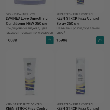
DAVINES
|
DAVINES LOVE
KEEN STROK
|
FRIZZ CONTROL
DAVINES Love Smoothing
KEEN STROK Frizz Control
Conditioner NEW 250 мл
Spray 250 мл
Кондиціонер швидкої дії для
Незмивний розгладжувальний
гладкості неслухняного волосся
спрей
1 008₴
1 598₴
KEEN STROK
|
FRIZZ CONTROL
KEEN STROK
|
FRIZZ CONTROL
KEEN STROK Frizz Control
KEEN STROK Frizz Control