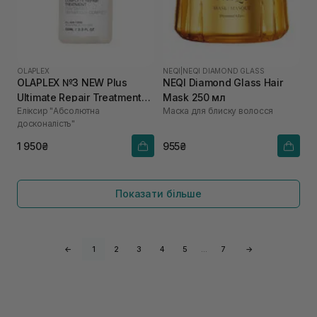
OLAPLEX
NEQI
|
NEQI DIAMOND GLASS
OLAPLEX №3 NEW Plus
NEQI Diamond Glass Hair
Ultimate Repair Treatment
Mask 250 мл
Еліксир "Абсолютна
Маска для блиску волосся
100 мл
досконалість"
1 950₴
955₴
Показати більше
←
1
2
3
4
5
…
7
→