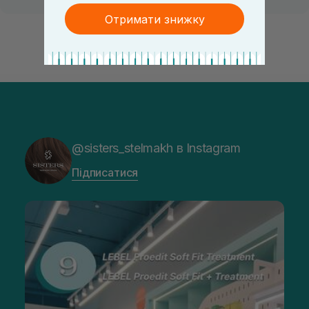
Отримати знижку
@sisters_stelmakh в Instagram
Підписатися