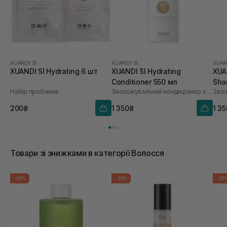
XUANDI SI
XUANDI SI
XUAN
XUANDI SI Hydrating 6 шт
XUANDI SI Hydrating
XUA
Conditioner 550 мл
Sha
Набір пробників
Зволожувальний кондиціонер з екстрактом зерна
200₴
1 350₴
1 3
Товари зі знижками в категорії Волосся
-20%
-20%
-20