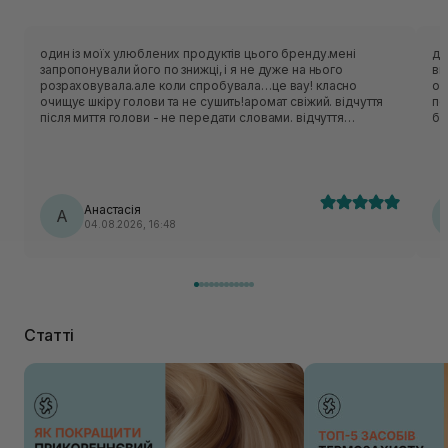
один із моїх улюблених продуктів цього бренду.мені
да
запропонували його по знижці, і я не дуже на нього
ви
розраховувала.але коли спробувала…це вау! класно
оч
очищує шкіру голови та не сушить!аромат свіжий. відчуття
пе
після миття голови - не передати словами. відчуття
бо
прохолоди на шкірі голови це щось нереальне. коли маю
ві
складний день завжди використовую цей шампунь,він
ра
начебто знімає стресс цією прохолодною дією.
Анастасія
А
04.08.2026, 16:48
Статті