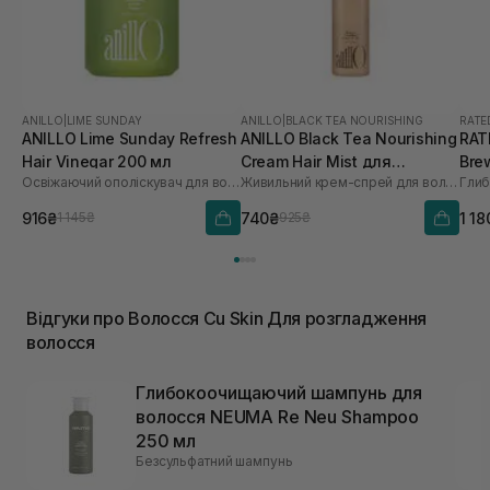
ANILLO
|
LIME SUNDAY
ANILLO
|
BLACK TEA NOURISHING
RATE
ANILLO Lime Sunday Refresh
ANILLO Black Tea Nourishing
RAT
Hair Vinegar 200 мл
Cream Hair Mist для
Bre
Освіжаючий ополіскувач для волосся
Живильний крем-спрей для волосся
зволоження та
Sca
розгладження волосся 70
916₴
740₴
1 18
1 145₴
925₴
мл
Відгуки про Волосся Cu Skin Для розгладження
волосся
Глибокоочищаючий шампунь для
волосся NEUMA Re Neu Shampoo
250 мл
Безсульфатний шампунь