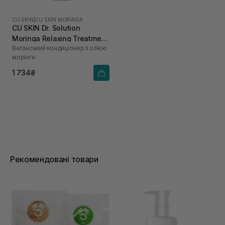
CU SKIN
|
CU SKIN MORINGA
CU SKIN Dr. Solution
Moringa Relaxing Treatment
Веганський кондиціонер з олією
400 мл
морінги
1 734₴
Рекомендовані товари