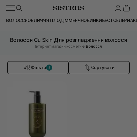
ВОЛОССЯ
ОБЛИЧЧЯ
ТІЛО
ДІМ
МЕРЧ
НОВИНКИ
БЕСТСЕЛЕРИ
АК
Волосся Cu Skin Для розгладження волосся
|
Інтернет магазин косметики
Волосся
Фільтр
Сортувати
2