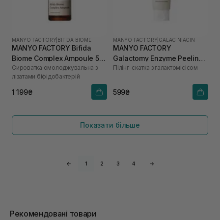
MANYO FACTORY
|
BIFIDA BIOME
MANYO FACTORY
|
GALAC NIACIN
MANYO FACTORY Bifida
MANYO FACTORY
Biome Complex Ampoule 50
Galactomy Enzyme Peeling
Сироватка омолоджувальна з
Пілінг-скатка з галактомісісом
мл
Gel 75 мл
лізатами біфідобактерій
1 199₴
599₴
Показати більше
←
1
2
3
4
→
Рекомендовані товари