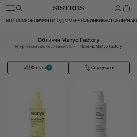
ВОЛОССЯ
ОБЛИЧЧЯ
ТІЛО
ДІМ
МЕРЧ
НОВИНКИ
БЕСТСЕЛЕРИ
АК
Обличчя Manyo Factory
|
|
Інтернет магазин косметики
Обличчя
Бренд: Manyo Factory
Фільтр
Сортувати
1