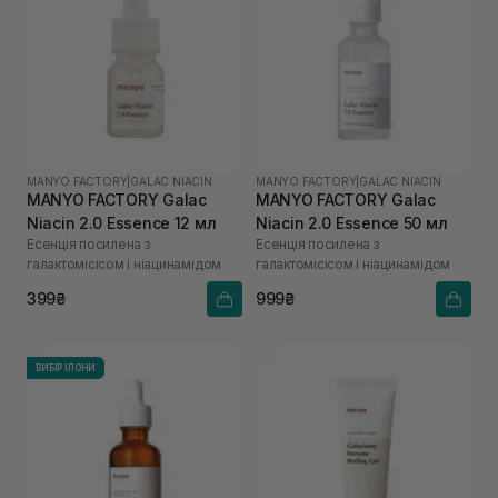
MANYO FACTORY
|
GALAC NIACIN
MANYO FACTORY
|
GALAC NIACIN
MANYO FACTORY Galac
MANYO FACTORY Galac
Niacin 2.0 Essence 12 мл
Niacin 2.0 Essence 50 мл
Есенція посилена з
Есенція посилена з
галактомісісом і ніацинамідом
галактомісісом і ніацинамідом
399₴
999₴
ВИБІР ІЛОНИ