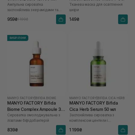
Ампульна сироватка
Тканева маска для освітлення
заспокійлива з керамідами та
шкіри
гіалуроновою кислотою
959₴
149₴
1 199₴
ВИБІР ІЛОНИ
MANYO FACTORY
|
BIFIDA BIOME
MANYO FACTORY
|
BIFIDA CICA HERB
MANYO FACTORY Bifida
MANYO FACTORY Bifida
Biome Complex Ampoule 30
Cica Herb Serum 50 мл
Сироватка омолоджувальна з
Заспокійлива сироватка з
мл
лізатами біфідобактерій
комплексом центели і
біфідобактеріями
839₴
1 199₴