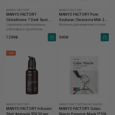
MANYO FACTORY
MANYO FACTORY
MANYO FACTORY
MANYO FACTORY Pure
Glutathione 7 Dark Spot
Soybean Cleansing Milk 200
Сироватка освітлювальна
Молочко для вмивання із соєю
Serum 30 мл
мл
інтенсивна з глутатіоном
1 299₴
940₴
-20%
MANYO FACTORY
MANYO FACTORY
|
GALAC NIACIN
MANYO FACTORY Infusion
MANYO FACTORY Galac
Shot Ampoule 1DX 50 мл
Niacin Essence Mask 1*30г