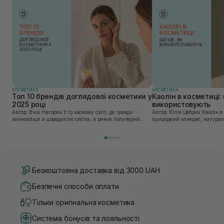
КОСМЕТИКА
КОСМЕТИКА
Топ 10 брендів доглядової косметики у
Каолін в косметиці: 
2025 році
використовують
Автор: Віка Нагорна У сучасному світі, де тренди
Автор: Юлія Цебрик Каолін в косметології – це
змінюються зі швидкістю світла, а ринок популярної
природний мінерал, натураль
косметики переповнений новими пропозиціями, вибір
безліч переваг для шкіри обл
засобу для себе стає справжнім викликом. 2025 р...
завдяки великій кількості ко
Безкоштовна доставка від 3000 UAH
Безпечні способи оплати
Тільки оригінальна косметика
Система бонусів та лояльності