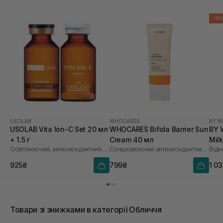
-20
USOLAB
WHOCARES
BY W
USOLAB Vita Ion-C Set 20 мл
WHOCARES Bifida Barrier Sun
BY 
+ 1,5 г
Cream 40 мл
Mil
Освітлюючий, антиоксидантний та омолоджуючий набір
Сонцезахисний антиоксидантний крем
925₴
799₴
1 0
Товари зі знижками в категорії Обличчя