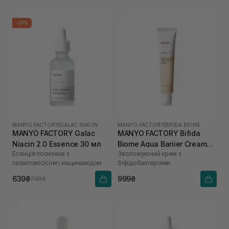
-20%
MANYO FACTORY
|
GALAC NIACIN
MANYO FACTORY
|
BIFIDA BIOME
MANYO FACTORY Galac
MANYO FACTORY Bifida
Niacin 2.0 Essence 30 мл
Biome Aqua Bariier Cream
Есенція посилена з
Зволожуючий крем з
80 мл
галактомісісом і ніацинамідом
біфідобактеріями
639₴
999₴
799₴