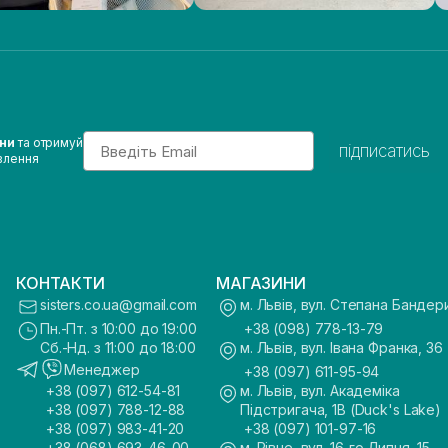
Email
ини
та отримуй
підписатись
влення
КОНТАКТИ
МАГАЗИНИ
sisters.co.ua@gmail.com
м. Львів, вул. Степана Бандер
Пн.-Пт. з 10:00 до 19:00
+38 (098) 778-13-79
Сб.-Нд. з 11:00 до 18:00
м. Львів, вул. Івана Франка, 36
Менеджер
+38 (097) 611-95-94
+38 (097) 612-54-81
м. Львів, вул. Академіка
+38 (097) 788-12-88
Підстригача, 1В (Duck's Lake)
+38 (097) 983-41-20
+38 (097) 101-97-16
+38 (068) 693-46-00
м. Рівне, вул. 16-го Липня, 15