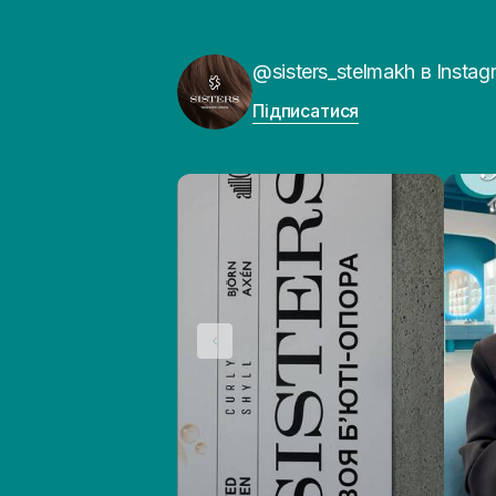
@sisters_stelmakh в Instag
Підписатися