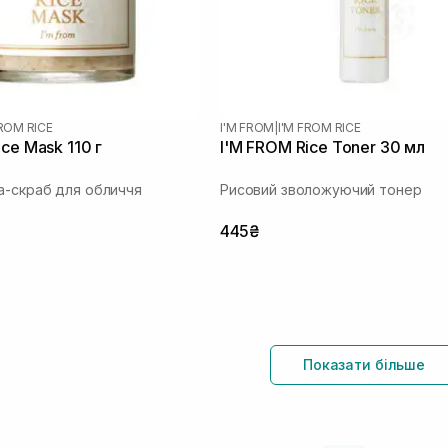
FROM RICE
I'M FROM
|
I'M FROM RICE
ce Mask 110 г
I'M FROM Rice Toner 30 мл
а-скраб для обличчя
Рисовий зволожуючий тонер
445₴
Показати більше