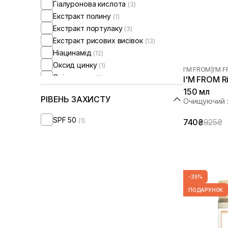
Гіалуронова кислота
(3)
Екстракт полину
(1)
Екстракт портулаку
(3)
Екстракт рисових висівок
(13)
Ніацинамід
(12)
Оксид цинку
(1)
I'M FROM
|
I'M 
Олія аргани
(2)
I'M FROM Ri
Олія ши
(2)
150 мл
РІВЕНЬ ЗАХИСТУ
Очищуючий з
Сквалан
(2)
SPF 50
(1)
740₴
925₴
-35%
ПОДАРУНОК