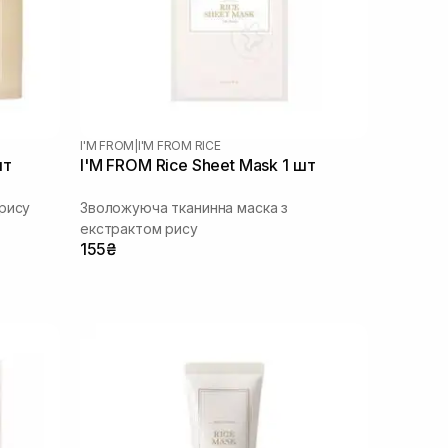
I'M FROM
|
I'M FROM RICE
шт
I'M FROM Rice Sheet Mask 1 шт
рису
Зволожуюча тканинна маска з
екстрактом рису
155₴