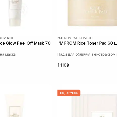
FROM RICE
I'M FROM
|
I'M FROM RICE
ice Glow Peel Off Mask 70
I'M FROM Rice Toner Pad 60 
на маска
Пади для обличчя з екстрактом 
1 110₴
ПОДАРУНОК