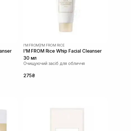
I'M FROM
|
I'M FROM RICE
eanser
I'M FROM Rice Whip Facial Cleanser
30 мл
Очищуючий засіб для обличчя
275₴