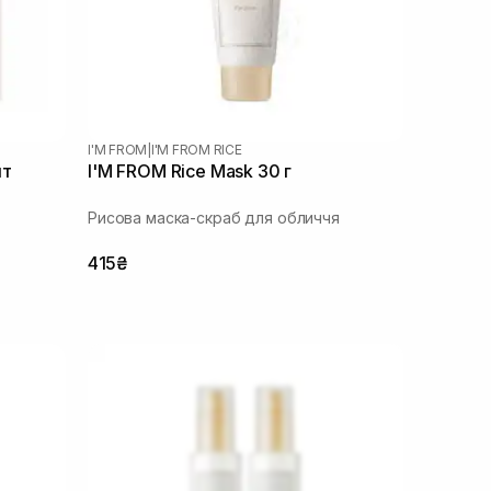
I'M FROM
|
I'M FROM RICE
шт
I'M FROM Rice Mask 30 г
Рисова маска-скраб для обличчя
415₴