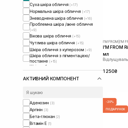
Суха шкіра обличчя
(+17)
Нормальна шкіра обличчя
(+17)
Зневоднена шкіра обличчя
(+16)
Проблемна шкіра /акне обличчя
(+9)
Вікова шкіра обличчя
(+15)
I'M FROM
|
I'M 
Чутлива шкіра обличчя
(+15)
I’M FROM R
Шкіра обличчя з куперозом
(+9)
мл
Шкіра обличчя з пігментацією/
Відлущуваль
постакне
(+15)
Шкіра обличчя з розширеними
1 250₴
порами
(+6)
Шкіра обличчя з порушеним
АКТИВНИЙ КОМПОНЕНТ
барʼєром
(+10)
Шкіра обличчя з порушеним
мікробіомом
(+10)
Зволожуючі сироватки для
-20%
Аденозин
(3)
обличчя
(+1)
Аргінін
ПОДАРУНОК
(3)
Бета-глюкан
(2)
Вітамін Е
(1)