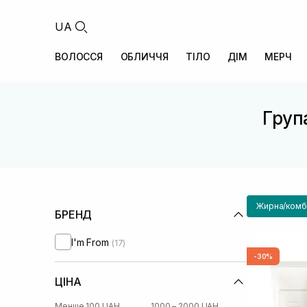
UA
ВОЛОССЯ
ОБЛИЧЧЯ
ТІЛО
ДІМ
МЕРЧ
Група
Жирна/комбі
БРЕНД
I'm From
(17)
-30%
ЦІНА
Менше 100 UAH
1000 – 2000 UAH