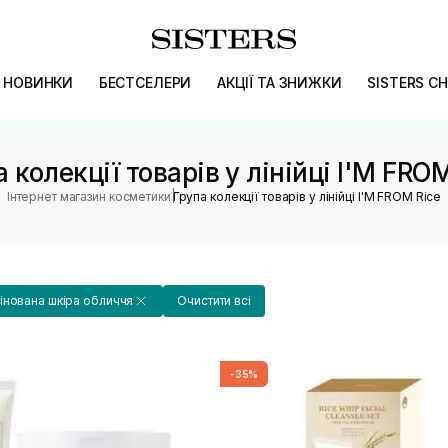
НОВИНКИ
БЕСТСЕЛЕРИ
АКЦІЇ ТА ЗНИЖКИ
SISTERS CH
 колекції товарів у лінійці I'M FRO
|
Інтернет магазин косметики
Група колекції товарів у лінійці I'M FROM Rice
нована шкіра обличчя
Очистити всі
-35%