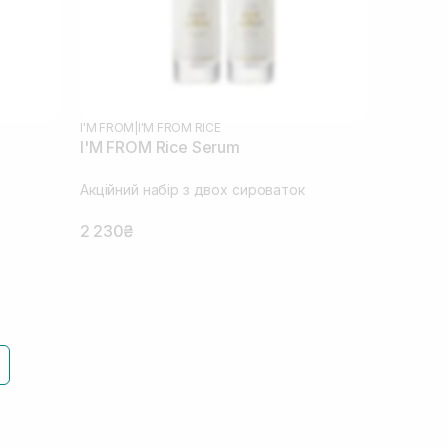
I'M FROM
|
I'M FROM RICE
I'M FROM Rice Serum
Акційний набір з двох сироваток
2 230₴