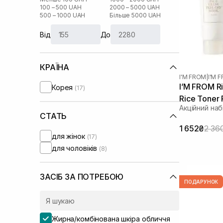
100 – 500 UAH
2000 – 5000 UAH
500 – 1000 UAH
Більше 5000 UAH
Від
До
КРАЇНА
I'M FROM
|
I'M 
I’M FROM Ri
Корея
(17)
Rice Toner
Акційний наб
СТАТЬ
1 652₴
2 36
для жінок
(17)
для чоловіків
(8)
ЗАСІБ ЗА ПОТРЕБОЮ
ПОДАРУНОК
Жирна/комбінована шкіра обличчя