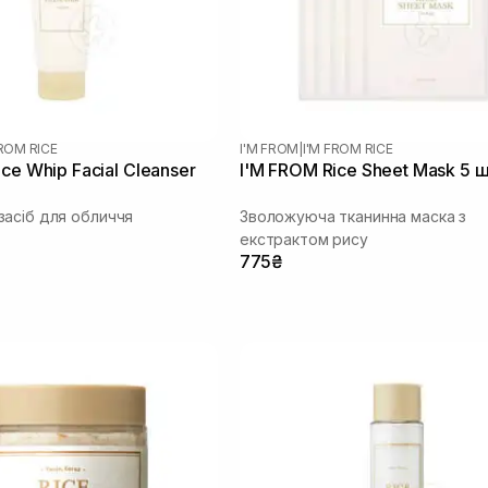
FROM RICE
I'M FROM
|
I'M FROM RICE
ce Whip Facial Cleanser
I'M FROM Rice Sheet Mask 5 
асіб для обличчя
Зволожуюча тканинна маска з
екстрактом рису
775₴