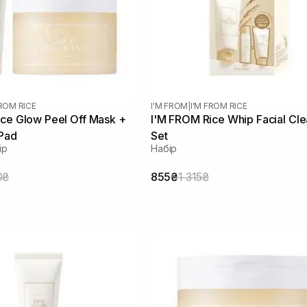
FROM RICE
I'M FROM
|
I'M FROM RICE
ce Glow Peel Off Mask +
I'M FROM Rice Whip Facial Cl
 Pad
Set
ір
Набір
0₴
855₴
1 315₴