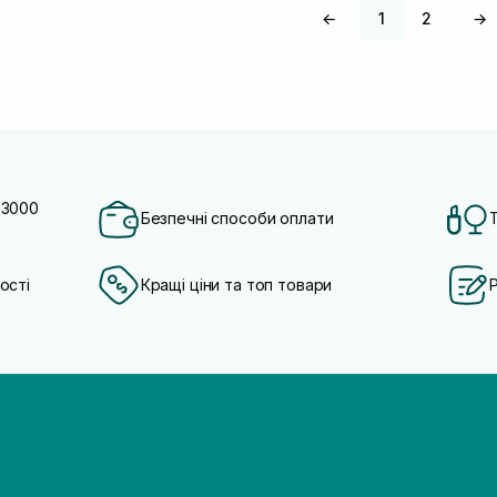
←
1
2
→
 3000
Безпечні способи оплати
ості
Кращі ціни та топ товари