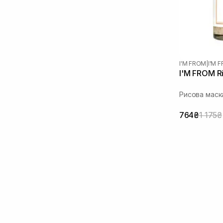
I'M FROM
|
I'M 
I'M FROM Ri
Рисова маск
764₴
1 175₴