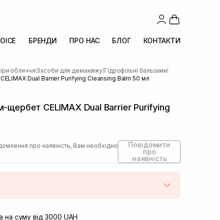
OICE
БРЕНДИ
ПРО НАС
БЛОГ
КОНТАКТИ
іри обличчя
Засоби для демакіяжу
Гідрофільні бальзами
|
|
|
LIMAX Dual Barrier Purifying Cleansing Balm 50 мл
-щербет CELIMAX Dual Barrier Purifying
Повідомити
домлення про наявність, Вам необхідно
про
наявність
штою
Немає в наявності!
вул. Винниченка 4
 на суму від 3000 UAH
Немає в наявності!