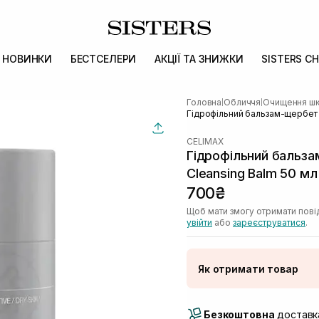
НОВИНКИ
БЕСТСЕЛЕРИ
АКЦІЇ ТА ЗНИЖКИ
SISTERS CH
Головна
Обличчя
Очищення шк
|
|
Гідрофільний бальзам-щербет CE
CELIMAX
Гідрофільний бальзам
Cleansing Balm 50 мл
700₴
Щоб мати змогу отримати пові
увійти
або
зареєструватися
.
Як отримати товар
Доставка Новою По
Безкоштовна
Самовивіз м. Луцьк, 
доставка