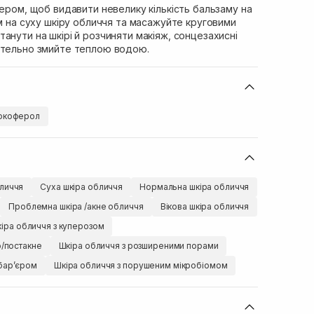
дером, щоб видавити невелику кількість бальзаму на
ам на суху шкіру обличчя та масажуйте круговими
анути на шкірі й розчиняти макіяж, сонцезахисні
етельно змийте теплою водою.
окоферол
личчя
Суха шкіра обличчя
Нормальна шкіра обличчя
Проблемна шкіра /акне обличчя
Вікова шкіра обличчя
іра обличчя з куперозом
ю/постакне
Шкіра обличчя з розширеними порами
барʼєром
Шкіра обличчя з порушеним мікробіомом