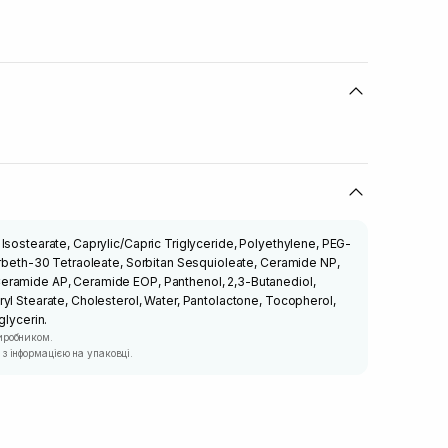
Isostearate, Caprylic/Capric Triglyceride, Polyethylene, PEG-
orbeth-30 Tetraoleate, Sorbitan Sesquioleate, Ceramide NP,
eramide AP, Ceramide EOP, Panthenol, 2,3-Butanediol,
yl Stearate, Cholesterol, Water, Pantolactone, Tocopherol,
glycerin.
иробником.
з інформацією на упаковці.