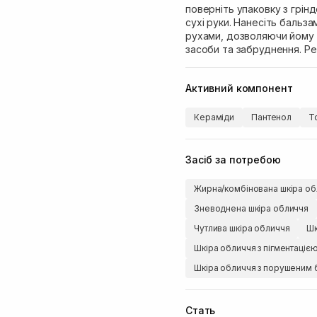
поверніть упаковку з грін
сухі руки. Нанесіть бальз
рухами, дозволяючи йому т
засоби та забруднення. Р
Активний компонент
Кераміди
Пантенол
Т
Засіб за потребою
Жирна/комбінована шкіра об
Зневоднена шкіра обличчя
Чутлива шкіра обличчя
Шк
Шкіра обличчя з пігментаціє
Шкіра обличчя з порушеним 
Стать