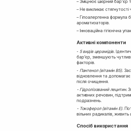
– Зміцнює шкірний бар’єр т
– Не викликає стягнутості
– Гіпоалергенна формула бе
ароматизаторів.
– Інноваційна гігієнічна у
Активні компоненти
-
5 видів церамідів.
Ідентич
бар’єр, зменшують чутливі
факторів.
-
Пантенол (вітамін B5).
Зас
відновлення та допомагає
після очищення.
- Гідролізований лецитин.
З
активних речовин, підтриму
подразнень.
- Токоферол (вітамін E).
Пот
вільних радикалів, живить 
Спосіб використання