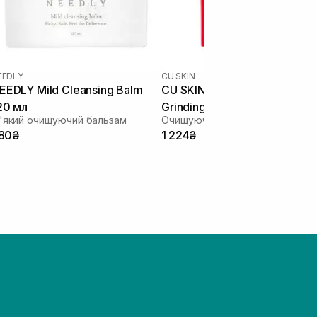
EEDLY
CU SKIN
EEDLY Mild Cleansing Balm
CU SKIN Dr. Solution Camellia
20 мл
Grinding Cleansing Balm 50 г
'який очищуючий бальзам
80₴
1 224₴