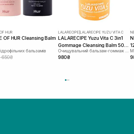
OF HUR
LALARECIPE
|
LALARECIPE YUZU VITA C
N
 OF HUR Cleansing Balm
LALARECIPE Yuzu Vita C 3in1
N
Gommage Cleansing Balm 50
1
гідрофільних бальзамів
Очищувальний бальзам-гоммаж з екстрактом юдзу
М
мл
1 650₴
980₴
9