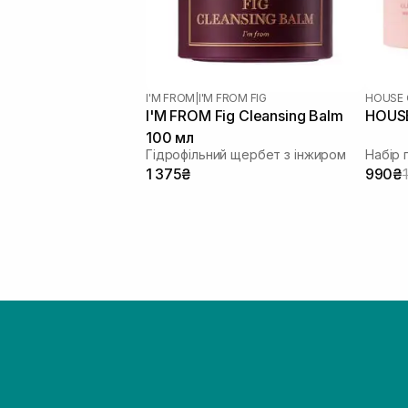
I'M FROM
|
I'M FROM FIG
HOUSE 
I'M FROM Fig Cleansing Balm
HOUSE
100 мл
Гідрофільний щербет з інжиром
Набір 
1 375₴
990₴