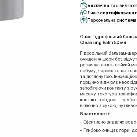
Самовивіз м. Львів, в
Безпечна
та швидка оп
(Duck’s Lake)
Лише
сертифікована 
Самовивіз м. Львів, в
Персональна
система 
Самовивіз м. Львів, 
Самовивіз м. Рівне, ву
Опис Гідрофільний бальза
Самовивіз м. Рівне, в
Cleansing Balm 50 мл
Екватор)
Гідрофільний бальзам-щер
очищення шкіри без відчут
розчиняє навіть стійкий ма
себуму, чорних точок і са
та доглянутою. Інноваційн
порційно відміряє необхід
запобігаючи контакту з ру
масажу текстура трансфор
контакті з водою — у м’як
включно з сухою, чутливо
Властивості:
– Ефективно видаляє водос
– Глибоко очищає пори, до