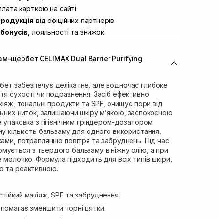
ул. Академіка Підстригача, 1В
лата карткою на сайті
Немає в наявності!
продукція
від офіційних партнерів
ул. Івана Франка 36
Немає в наявності!
бонусів
, лояльності та знижок
вул. Степана Бандери 45
Немає в наявності!
л. 16-го Липня, 15
Немає в наявності!
м-щербет CELIMAX Dual Barrier Purifying
ул. Кулика і Гудачека 23 (ТЦ
Немає в наявності!
бет забезпечує делікатне, але водночас глибоке
тя сухості чи подразнення. Засіб ефективно
кіяж, тональні продукти та SPF, очищує пори від
льних ниток, залишаючи шкіру м’якою, заспокоєною
а упаковка з гігієнічним гріндером-дозатором
ну кількість бальзаму для одного використання,
ками, потраплянню повітря та забруднень. Під час
мується з твердого бальзаму в ніжну олію, а при
е молочко. Формула підходить для всіх типів шкіри,
ю та реактивною.
тійкий макіяж, SPF та забруднення.
помагає зменшити чорні цятки.