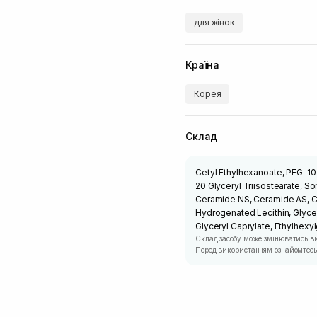
для жінок
Країна
Корея
Склад
Cetyl Ethylhexanoate, PEG-10 
20 Glyceryl Triisostearate, S
Ceramide NS, Ceramide AS, C
Hydrogenated Lecithin, Glycer
Glyceryl Caprylate, Ethylhexyl
Склад засобу може змінюватись в
Перед використанням ознайомтесь 