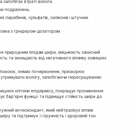
а запобігає втраті вологи.
 чи подразнень.
з парабенів, сульфатів, силіконів і штучних
паковка з гріндером-дозатором.
ні природним ліпідам шкіри, зміцнюють захисний
сть та захищають від негативного впливу зовнішніх
покоює, знімає почервоніння, прискорює
 утримувати вологу, запобігаючи пересушуванню
міцнює клітини епідермісу, покращує проникнення
є бар’єрні функції та підвищує стійкість шкіри до
ужний антиоксидант, який нейтралізує вплив
шкіру та підтримує її пружність і здоровий тон.