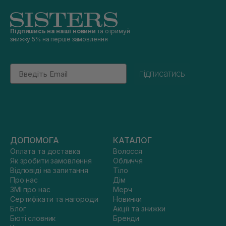
Підпишись на наші новини
та отримуй
знижку 5% на перше замовлення
Email
підписатись
ДОПОМОГА
КАТАЛОГ
Оплата та доставка
Волосся
Як зробити замовлення
Обличчя
Відповіді на запитання
Тіло
Про нас
Дім
ЗМІ про нас
Мерч
Сертифікати та нагороди
Новинки
Блог
Акції та знижки
Бюті словник
Бренди