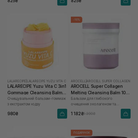
825₴
825₴
-15%
LALARECIPE
|
LALARECIPE YUZU VITA C
AROCELL
|
AROCELL SUPER COLLAGEN
LALARECIPE Yuzu Vita C 3in1
AROCELL Super Collagen
Gommage Cleansing Balm
Melting Cleansing Balm 100
Очищувальний бальзам-гоммаж
Бальзам для глибокого
50 мл
г
з екстрактом юдзу
очищення з колагеном та
пептидами
980₴
1 182₴
1 390₴
ПОДАРУНОК