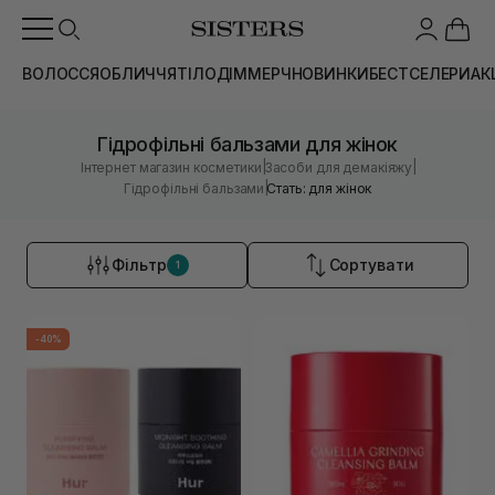
ВОЛОССЯ
ОБЛИЧЧЯ
ТІЛО
ДІМ
МЕРЧ
НОВИНКИ
БЕСТСЕЛЕРИ
АК
Гідрофільні бальзами для жінок
|
|
Інтернет магазин косметики
Засоби для демакіяжу
|
Гідрофільні бальзами
Стать: для жінок
Фільтр
Сортувати
1
-40%