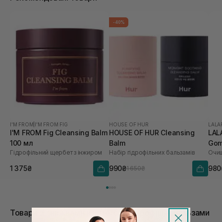
-40%
I'M FROM
|
I'M FROM FIG
HOUSE OF HUR
LALA
I'M FROM Fig Cleansing Balm
HOUSE OF HUR Cleansing
LAL
100 мл
Balm
Gom
Гідрофільний щербет з інжиром
Набір гідрофільних бальзамів
мл
1 375₴
990₴
980
1 650₴
Товари зі знижками в категорії Гідрофільні бальзами