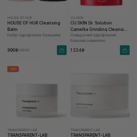
HOUSE OF HUR
CU SKIN
HOUSE OF HUR Cleansing
CU SKIN Dr. Solution
Balm
Camellia Grinding Cleansing
Набір гідрофільних бальзамів
Очищуючий гідрофільний
Balm 50 г
бальзам з камелією
990₴
1 224₴
1 650₴
-25%
TRANSPARENT-LAB
TRANSPARENT-LAB
TRANSPARENT-LAB
TRANSPARENT-LAB