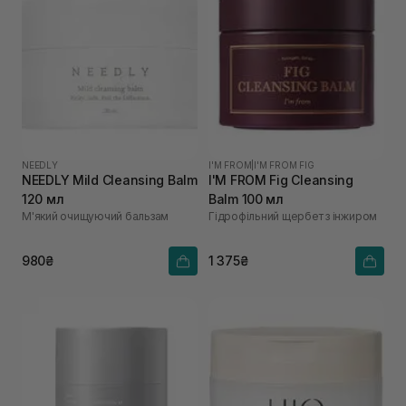
NEEDLY
I'M FROM
|
I'M FROM FIG
NEEDLY Mild Cleansing Balm
I'M FROM Fig Cleansing
120 мл
Balm 100 мл
М'який очищуючий бальзам
Гідрофільний щербет з інжиром
980₴
1 375₴