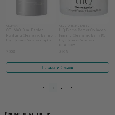
CELIMAX
UIQ
|
UIQ BIOME BARRIER
CELIMAX Dual Barrier
UIQ Biome Barrier Collagen
Purifying Cleansing Balm 50
Firming Cleansing Balm 100
Гідрофільний бальзам-щербет
Гідрофільний бальзам з
мл
мл
колагеном
700₴
850₴
Показати більше
←
1
2
→
Рекомендовані товари