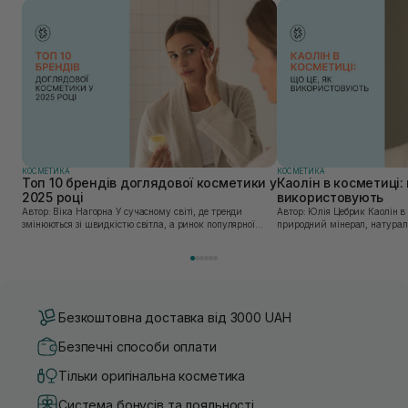
КОСМЕТИКА
КОСМЕТИКА
Топ 10 брендів доглядової косметики у
Каолін в косметиці: 
2025 році
використовують
Автор: Віка Нагорна У сучасному світі, де тренди
Автор: Юлія Цебрик Каолін в косметології – це
змінюються зі швидкістю світла, а ринок популярної
природний мінерал, натураль
косметики переповнений новими пропозиціями, вибір
безліч переваг для шкіри обл
засобу для себе стає справжнім викликом. 2025 р...
завдяки великій кількості ко
Безкоштовна доставка від 3000 UAH
Безпечні способи оплати
Тільки оригінальна косметика
Система бонусів та лояльності