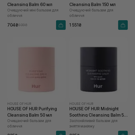
Cleansing Balm 60 мл
Cleansing Balm 150 мл
Очищуючий міні бальзам для
Очищуючий бальзам для
обличчя
обличчя
704₴
1 551₴
939₴
HOUSE OF HUR
HOUSE OF HUR
HOUSE OF HUR Purifying
HOUSE OF HUR Midnight
Cleansing Balm 50 мл
Soothing Cleansing Balm 50
Очищаючий бальзам для
Заспокійливий бальзам для
мл
обличчя
зняття макіяжу