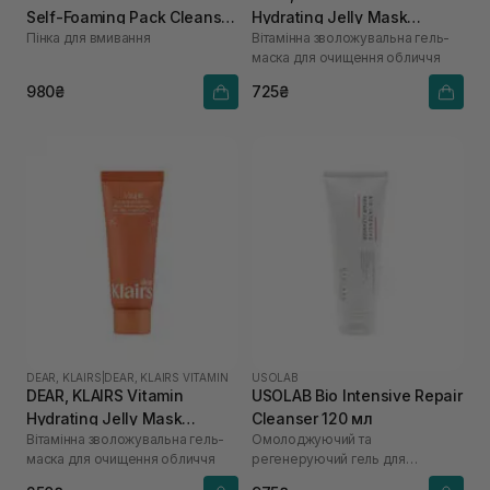
Self-Foaming Pack Cleanser
Hydrating Jelly Mask
Пінка для вмивання
Вітамінна зволожувальна гель-
200 мл
Cleanser 150 мл
маска для очищення обличчя
980₴
725₴
DEAR, KLAIRS
|
DEAR, KLAIRS VITAMIN
USOLAB
DEAR, KLAIRS Vitamin
USOLAB Bio Intensive Repair
Hydrating Jelly Mask
Cleanser 120 мл
Вітамінна зволожувальна гель-
Омолоджуючий та
Cleanser 20 мл
маска для очищення обличчя
регенеруючий гель для
вмивання