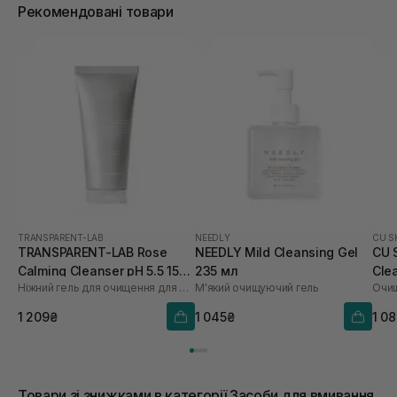
Рекомендовані товари
TRANSPARENT-LAB
NEEDLY
CU S
TRANSPARENT-LAB Rose
NEEDLY Mild Cleansing Gel
CU 
Calming Cleanser pH 5.5 150
235 мл
Cle
Ніжний гель для очищення для обличчя
М'який очищуючий гель
Очищ
мл
1 209₴
1 045₴
1 0
Товари зі знижками в категорії Засоби для вмивання