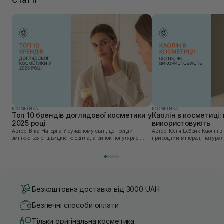
КОСМЕТИКА
КОСМЕТИКА
Топ 10 брендів доглядової косметики у
Каолін в косметиці: 
2025 році
використовують
Автор: Віка Нагорна У сучасному світі, де тренди
Автор: Юлія Цебрик Каолін в косметології – це
змінюються зі швидкістю світла, а ринок популярної
природний мінерал, натураль
косметики переповнений новими пропозиціями, вибір
безліч переваг для шкіри обл
засобу для себе стає справжнім викликом. 2025 р...
завдяки великій кількості ко
Безкоштовна доставка від 3000 UAH
Безпечні способи оплати
Тільки оригінальна косметика