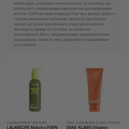
клітин шкіри, активують синтез колагену та еластину, що
робить його оптимальним компонентом для антивікових
засобів. PDRN не лише покращує бар'єрні функції шкіри, а
і сприяє зменшенню запальних процесів, прискорює
процес загоєння, відновлюють пошкоджені клітини,
зменшують шрами та постакне. Це дозволяє
застосовувати його у лікуванні різних дерматологічних
захворювань, таких як акне, дерматити чи відновлення
після пілінгів.
LALARECIPE
|
MATCHA PDRN
DEAR, KLAIRS
|
DEAR, KLAIRS VITAMIN
LALARECIPE Matcha PDRN
DEAR, KLAIRS Vitamin