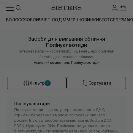
ВОЛОССЯ
ОБЛИЧЧЯ
ТІЛО
ДІМ
МЕРЧ
НОВИНКИ
БЕСТСЕЛЕРИ
АК
Засоби для вмивання обличчя
Полінуклеотиди
|
|
Інтернет магазин косметики
Очищення шкіри обличчя
|
Засоби для вмивання обличчя
Активний компонент: Полінуклеотиди
Фільтр
Сортувати
1
Полінуклеотиди
Полінуклеотиди — це структурні компоненти ДНК,
отримані переважно з молоки лососевих риб, або
рослин. В складі засобів позначаються як Sodium DNA,
PDRN, Hydrolyzed DNA. Полінуклеотиди працюють як
біостимулятури - стимулюють регенерацію пошкоджених