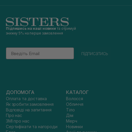
Підпишись на наші новини
та отримуй
знижку 5% на перше замовлення
Email
підписатись
ДОПОМОГА
КАТАЛОГ
Оплата та доставка
Волосся
Як зробити замовлення
Обличчя
Відповіді на запитання
Тіло
Про нас
Дім
ЗМІ про нас
Мерч
Сертифікати та нагороди
Новинки