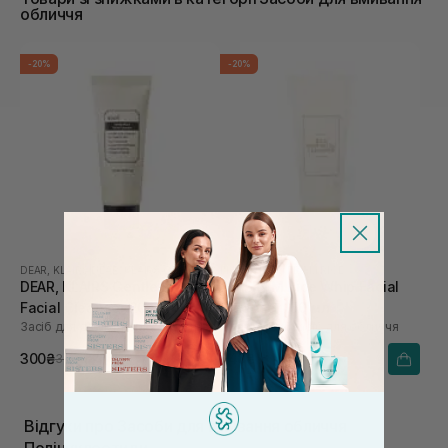
обличчя
-20%
-20%
DEAR, KLAIRS
|
DEAR, KLAIRS GENTLE BLACK
I'M FROM
|
I'M FROM RICE
DEAR, KLAIRS Gentle Black
I'M FROM Rice Whip Facial
Facial Cleanser 20 мл
Cleanser 150 мл
Засіб для делікатного очищення обличчя
Очищуючий засіб для обличчя
300₴
740₴
375₴
925₴
Відгуки про Засоби для вмивання обличчя
Полінуклеотиди