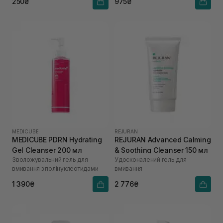
250₴
975₴
MEDICUBE
REJURAN
MEDICUBE PDRN Hydrating
REJURAN Advanced Calming
Gel Cleanser 200 мл
& Soothing Cleanser 150 мл
Зволожувальний гель для
Удосконалений гель для
вмивання з полінуклеотидами
вмивання
1 390₴
2 776₴