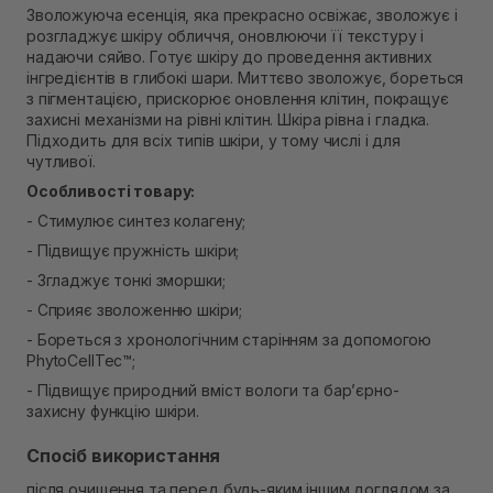
Зволожуюча есенція, яка прекрасно освіжає, зволожує і
В наявності
розгладжує шкіру обличчя, оновлюючи її текстуру і
Самовивіз м. Рівне, вул. Кулика і Гудачека 23 (ТЦ
надаючи сяйво. Готує шкіру до проведення активних
Екватор)
інгредієнтів в глибокі шари. Миттєво зволожує, бореться
В наявності
з пігментацією, прискорює оновлення клітин, покращує
захисні механізми на рівні клітин. Шкіра рівна і гладка.
Підходить для всіх типів шкіри, у тому числі і для
чутливої.
Особливості товару:
- Стимулює синтез колагену;
- Підвищує пружність шкіри;
- Згладжує тонкі зморшки;
- Сприяє зволоженню шкіри;
- Бореться з хронологічним старінням за допомогою
PhytoCellTec™;
- Підвищує природний вміст вологи та бар’єрно-
захисну функцію шкіри.
Спосіб використання
після очищення та перед будь-яким іншим доглядом за