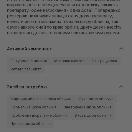
шкірою нанесіть есенцію. Наносити невелику кількість
препарату (одне натискання - одна доза). Попередньо
розтерши на кінчиках пальців одну дозу препарату,
нанести його по масажних лініях на шкіру обличчя, так
само навколо очей по краю орбіти, другу дозу нанесіть
на зону шиї і декольте ніжними притискаючими рухами.
Активний компонент
Гіалуронова кислота
Молочна кислота
Олія рицинова
Ретиніл пальмітат
Засіб за потребою
Жирна/комбінована шкіра обличчя
Суха шкіра обличчя
Нормальна шкіра обличчя
Зневоднена шкіра обличчя
Проблемна шкіра /акне обличчя
Вікова шкіра обличчя
Чутлива шкіра обличчя