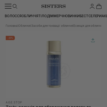
ВОЛОССЯ
ОБЛИЧЧЯ
ТІЛО
ДІМ
МЕРЧ
НОВИНКИ
БЕСТСЕЛЕРИ
АК
Головна
Обличчя
Засоби для тонізації обличчя
Есенція для обличчя
То
|
|
|
|
-20%
A.G.E. STOP