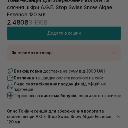
Тонік-есенція для збереження вологи та
сяяння шкіри A.G.E. Stop Swiss Snow Algae
Essence 120 мл
2 480₴
3 100₴
Додати в кошик
Як отримати товар
Доставка Новою Поштою
В наявності
Безкоштовна
доставка на суму від 3000 UAH
Самовивіз м. Луцьк, вул. Винниченка 4
Безпечна
та швидка оплата карткою на сайті
Немає в наявності!
Лише
сертифікована продукція
від офіційних
Самовивіз м. Львів, вул. Академіка Підстригача, 1В
партнерів
(Duck’s Lake)
Персональна
система бонусів
, лояльності та знижок
Немає в наявності!
Самовивіз м. Львів, вул. Івана Франка 36
Немає в наявності!
Опис Тонік-есенція для збереження вологи та
Самовивіз м. Львів, вул. Степана Бандери 45
сяяння шкіри A.G.E. Stop Swiss Snow Algae Essence
В наявності
120 мл
Самовивіз м. Рівне, вул. 16-го Липня, 15