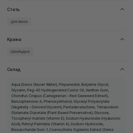
Стать
для жінок
Країна
Швейцарія
Склад
Aqua (Swiss Glacier Water), Propanediol, Butylene Glycol,
Glycerin, Peg-40 Hydrogenated Castor Oil, Xanthan Gum,
Chondrus Crispus (Carrageenan – Red Seaweed Extract),
Benzophenone-4, Phenoxyethanol, Glyceryl Polyacrylate
(Vegetally – Derived Glycerin), Pentadecalactone, Tetrasodium
Glutamate Diacetate (Plant Based Preservative), Glucose,
Tocopheryl Acetate (Vitamin E), Sodium Hyaluronate (Hyaluronic
Acid), Retinyl Palmitate (Vitamin A), Sodium Hydroxide,
Biosaccharide Gum-1, Coenochloris Signienis Extract (Swiss