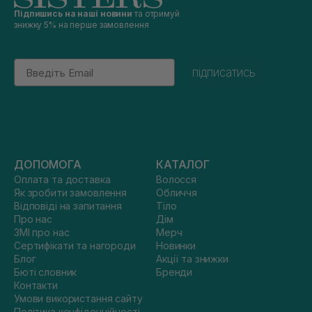
Підпишись на наші новини
та отримуй
знижку 5% на перше замовлення
Email
підписатись
ДОПОМОГА
КАТАЛОГ
Оплата та доставка
Волосся
Як зробити замовлення
Обличчя
Відповіді на запитання
Тіло
Про нас
Дім
ЗМІ про нас
Мерч
Сертифікати та нагороди
Новинки
Блог
Акції та знижки
Бюті словник
Бренди
Контакти
Умови використання сайту
Політика конфіденційності