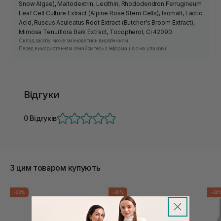
Snow Algae), Maltodextrin, Lecithin, Rhododendron Ferrugineum
Leaf Cell Culture Extract (Alpine Rose Stem Cells), Isomalt, Lactic
Acid, Ruscus Aculeatus Root Extract (Butcher's Broom Extract),
Mimosa Tenuiflora Bark Extract, Tocopherol, Ci 42090.
Склад засобу може змінюватись виробником.
Перед використанням ознайомтесь з інформацією на упаковці.
Відгуки
0 Відгуків
З цим товаром купують
-20%
-20%
-20