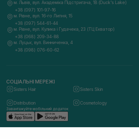
м. Львів, вул. Академіка Підстригача, 1В (Duck's Lake)
+38 (097) 101-97-16
м. Рівне, вул. 16-го Липня, 15
+38 (097) 544-61-44
м. Рівне, вул. Кулика і Гудачека, 23 (ТЦ Екватор)
+38 (068) 209-34-88
м. Луцьк, вул. Винниченка, 4
+38 (098) 076-60-62
СОЦІАЛЬНІ МЕРЕЖІ
Sisters Hair
Sisters Skin
Distribution
Cosmetology
Завантажуйте мобільний додаток