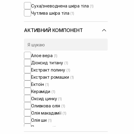
Суха/зневоднена шкіра тіла
(1)
Чутлива шкіра тіла
(1)
АКТИВНИЙ КОМПОНЕНТ
Алое вера
(1)
Діоксид титану
(1)
Екстракт полину
(1)
Екстракт ромашки
(1)
Ектоїн
(1)
Кераміди
(1)
Оксид цинку
(1)
Оливкова олія
(1)
Олія макадамії
(1)
Олія ши
(1)
Пантенол
(1)