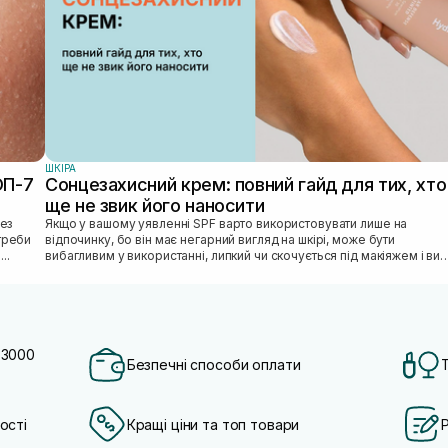
ШКIРА
ОП-7
Сонцезахисний крем: повний гайд для тих, хто
ще не звик його наносити
Якщо у вашому уявленні SPF варто використовувати лише на
отреби
відпочинку, бо він має негарний вигляд на шкірі, може бути
...
вибагливим у використанні, липкий чи скочується під макіяжем і ви
відкладаєте SPF «н...
 3000
Безпечні способи оплати
ості
Кращі ціни та топ товари