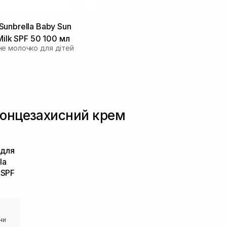
unbrella Baby Sun
Milk SPF 50 100 мл
е молочко для дітей
сонцезахисний крем
 для
la
 SPF
ни