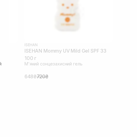
ISEHAN
ISEHAN Mommy UV Mild Gel SPF 33
100 г
й
М'який сонцезахисний гель
648₴
720₴