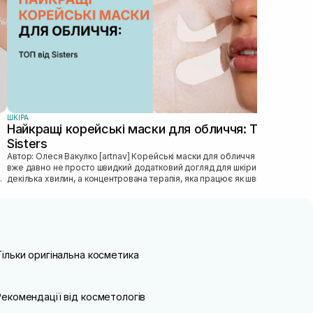
ШКIРА
Найкращі корейські маски для обличчя: ТОП від
Sisters
Автор: Олеся Вакулко [artnav] Корейськi маски для обличчя — це
вже давно не просто швидкий додатковий догляд для шкiри на
декiлька хвилин, а концентрована терапiя, яка працює як швидка
допомога...
Тільки оригінальна косметика
Рекомендації від косметологів