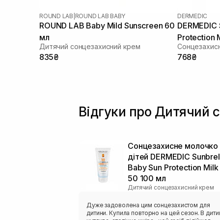
ROUND LAB
|
ROUND LAB BABY
DERMEDIC
ROUND LAB Baby Mild Sunscreen 60
DERMEDIC S
мл
Protection 
Дитячий сонцезахисний крем
Сонцезахисн
835₴
768₴
Відгуки про Дитячий 
Сонцезахисне молочко
дітей DERMEDIC Sunbrel
Baby Sun Protection Milk
50 100 мл
Дитячий сонцезахисний крем
Дуже задоволена цим сонцезахистом для
дитини. Купила повторно на цей сезон. В дити