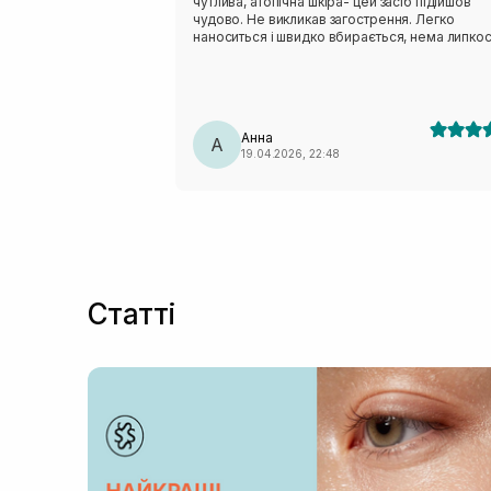
чутлива, атопічна шкіра- цей засіб підійшов
чудово. Не викликав загострення. Легко
наноситься і швидко вбирається, нема липкост
Відразу після нанесення трішки білить, але
приблизно через 10 хв влягається.
Анна
А
19.04.2026, 22:48
Статті