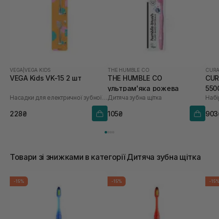
VEGA
|
VEGA KIDS
THE HUMBLE CO
CUR
VEGA Kids VK-15 2 шт
THE HUMBLE CO
CUR
ультрам'яка рожева
550
Насадки для електричної зубної щітки
Дитяча зубна щітка
Набі
228₴
105₴
903
Товари зі знижками в категорії Дитяча зубна щітка
-15%
-15%
-15