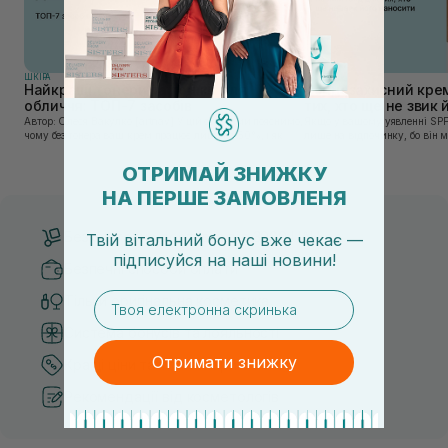
ШКIРА
ШКIРА
Найкращі тонери та тоніки для
Сонцезахисний крем
обличчя: ТОП-7 засобів
тих, хто ще не звик
Автор: Олеся Вакулко [artnav] У цій статті ми пояснимо,
Якщо у вашому уявленні SPF
чому без тонера ваш крем працює лише на 50%, і як
лише на відпочинку, бо він 
знайти засіб під потреби саме вашої шкіри. Хибною є
шкірі, може бути вибагливи
думка, що тонізація — це зайвий е...
чи скочується під макіяжем і
ОТРИМАЙ ЗНИЖКУ
НА ПЕРШЕ ЗАМОВЛЕНЯ
Безкоштовна доставка від 3000 UAH
Твій вітальний бонус вже чекає —
підписуйся
на
наші новини!
Безпечні способи оплати
email
Тільки оригінальна косметика
Система бонусів та лояльності
Отримати знижку
Кращі ціни та топ товари
Рекомендації від косметологів