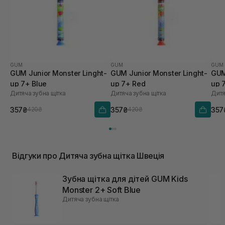
GUM
GUM
GUM
GUM Junior Monster Linght-
GUM Junior Monster Linght-
GUM
up 7+ Blue
up 7+ Red
up 
Дитяча зубна щітка
Дитяча зубна щітка
Дитя
357₴
357₴
357
420₴
420₴
Відгуки про Дитяча зубна щітка Швеція
Зубна щітка для дітей GUM Kids
Monster 2+ Soft Blue
Дитяча зубна щітка