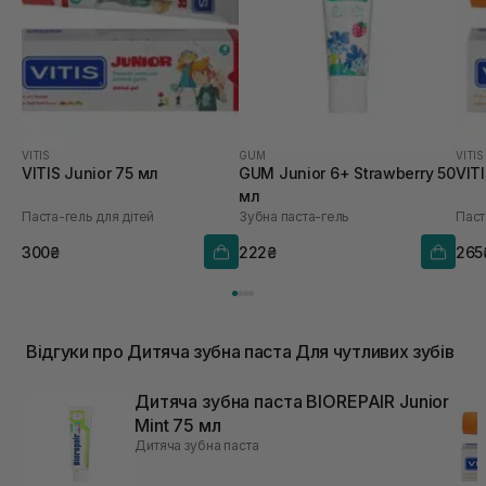
VITIS
GUM
VITIS
VITIS Junior 75 мл
GUM Junior 6+ Strawberry 50
VITI
мл
Паста-гель для дітей
Зубна паста-гель
Паст
300₴
222₴
265
Відгуки про Дитяча зубна паста Для чутливих зубів
Дитяча зубна паста BIOREPAIR Junior
Mint 75 мл
Дитяча зубна паста