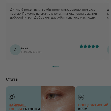
Дитина 9 років чистить зуби з великим задоволенням цією
ду
пастою. Приємна на смак, в міру мʼятна, економна оскільки
ко
добре піниться. Добре очищає зуби і ясна, освіжає подих.
сп
Анна
А
31.05.2026, 21:54
Статті