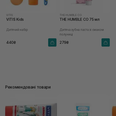
VITIS
THE HUMBLE CO
VITIS Kids
THE HUMBLE CO 75 мл
Дитячий набір
Дитяча зубна паста зі смаком
полуниці
440₴
279₴
Рекомендовані товари