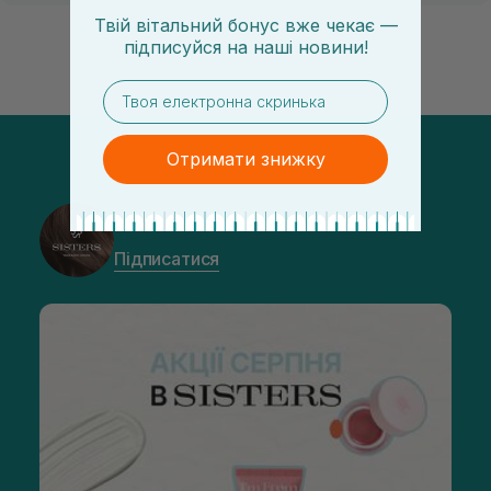
Твій вітальний бонус вже чекає —
підписуйся
на
наші новини!
email
Отримати знижку
@sisters_stelmakh в Instagram
Підписатися