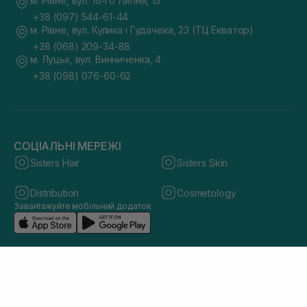
м. Рівне, вул. 16-го Липня, 15
+38 (097) 544-61-44
м. Рівне, вул. Кулика і Гудачека, 23 (ТЦ Екватор)
+38 (068) 209-34-88
м. Луцьк, вул. Винниченка, 4
+38 (098) 076-60-62
СОЦІАЛЬНІ МЕРЕЖІ
Sisters Hair
Sisters Skin
Distribution
Cosmetology
Завантажуйте мобільний додаток
© 2026 sisters.co.ua. Всі права захищено