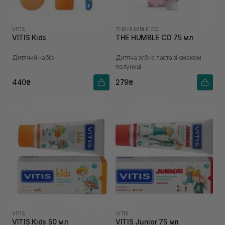
VITIS
THE HUMBLE CO
VITIS Kids
THE HUMBLE CO 75 мл
Дитячий набір
Дитяча зубна паста зі смаком
полуниці
440₴
279₴
VITIS
VITIS
VITIS Kids 50 мл
VITIS Junior 75 мл