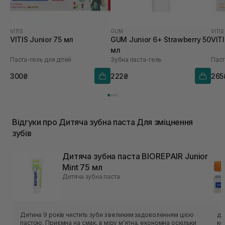
VITIS
GUM
VITIS
VITIS Junior 75 мл
GUM Junior 6+ Strawberry 50
VITI
мл
Паста-гель для дітей
Зубна паста-гель
Паст
300₴
222₴
265
Відгуки про Дитяча зубна паста Для зміцнення
зубів
Дитяча зубна паста BIOREPAIR Junior
Mint 75 мл
Дитяча зубна паста
Дитина 9 років чистить зуби з великим задоволенням цією
ду
пастою. Приємна на смак, в міру мʼятна, економна оскільки
ко