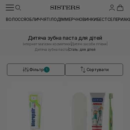
ВОЛОССЯ
ОБЛИЧЧЯ
ТІЛО
ДІМ
МЕРЧ
НОВИНКИ
БЕСТСЕЛЕРИ
АК
Дитяча зубна паста для дітей
|
|
Інтернет магазин косметики
Дитячі засоби гігієни
|
Дитяча зубна паста
Стать: для дітей
Фільтр
Сортувати
1