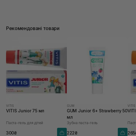
Рекомендовані товари
VITIS
GUM
VITIS
VITIS Junior 75 мл
GUM Junior 6+ Strawberry 50
VITI
мл
Паста-гель для дітей
Зубна паста-гель
Паст
300₴
222₴
265