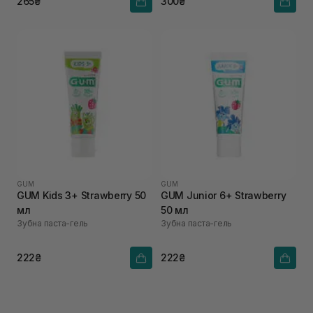
265₴
300₴
GUM
GUM
GUM Kids 3+ Strawberry 50
GUM Junior 6+ Strawberry
мл
50 мл
Зубна паста-гель
Зубна паста-гель
222₴
222₴