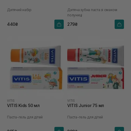
Дитячий набір
Дитяча зубна паста зі смаком
полуниці
440₴
279₴
VITIS
VITIS
VITIS Kids 50 мл
VITIS Junior 75 мл
Паста-гель для дітей
Паста-гель для дітей