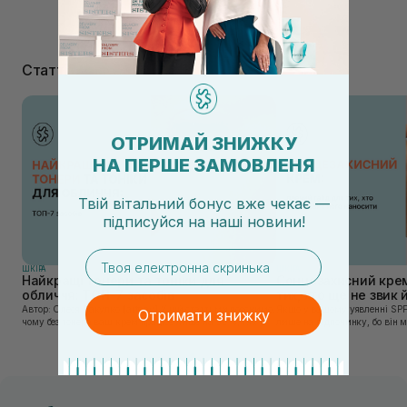
Статті
ОТРИМАЙ ЗНИЖКУ
НА ПЕРШЕ ЗАМОВЛЕНЯ
Твій вітальний бонус вже чекає —
підписуйся
на
наші новини!
email
ШКIРА
ШКIРА
Найкращі тонери та тоніки для
Сонцезахисний крем
обличчя: ТОП-7 засобів
тих, хто ще не звик
Автор: Олеся Вакулко [artnav] У цій статті ми пояснимо,
Якщо у вашому уявленні SPF
Отримати знижку
чому без тонера ваш крем працює лише на 50%, і як
лише на відпочинку, бо він 
знайти засіб під потреби саме вашої шкіри. Хибною є
шкірі, може бути вибагливи
думка, що тонізація — це зайвий е...
чи скочується під макіяжем і