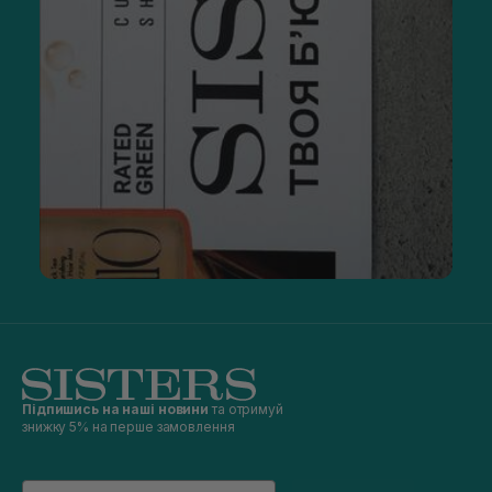
Підпишись на наші новини
та отримуй
знижку 5% на перше замовлення
Email