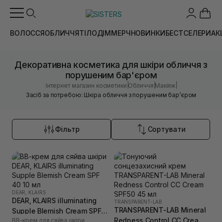
ВОЛОССЯ
ОБЛИЧЧЯ
ТІЛО
ДІМ
МЕРЧ
НОВИНКИ
БЕСТСЕЛЕРИ
АК
Декоративна косметика для шкіри обличчя з
порушеним бар'єром
|
|
|
Інтернет магазин косметики
Обличчя
Макіяж
Засіб за потребою: Шкіра обличчя з порушеним барʼєром
Фільтр
Сортувати
DEAR, KLAIRS
DEAR, KLAIRS illuminating
TRANSPARENT-LAB
TRANSPARENT-LAB Mineral
Supple Blemish Cream SPF
Redness Control CC Cream
ВВ-крем для сяйва шкіри
40 10 мл