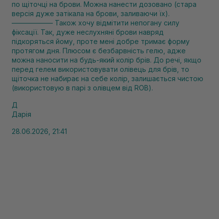
по щіточці на брови. Можна нанести дозовано (стара
версія дуже затікала на брови, заливаючи їх).
—————— Також хочу відмітити непогану силу
фіксації. Так, дуже неслухняні брови навряд
підкоряться йому, проте мені добре тримає форму
протягом дня. Плюсом є безбарвність гелю, адже
можна наносити на будь-який колір брів. До речі, якщо
перед гелем використовувати олівець для брів, то
щіточка не набирає на себе колір, залишається чистою
(використовую в парі з олівцем від ROB).
Д
Дарія
28.06.2026, 21:41