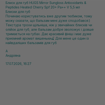
Блиск для губ HUGS Mirror Sungloss Antioxidants &
Peptides Heated Cherry Spf 20+ Pa++ V 5,5 мл
Блиски для губ
Починаю користуватись вже другим тюбиком, тому
можу сказати, що бальзам мені дуже сподобався:)
Текстура трохи щільніша, ніж у звичайних блисків чи
олійок для губ, але бальзам добре зволожує і довше
тримається на губах. Дає красивий фініш і має дуже
приємний аромат вишеньки🍒 Для мене це один із
найвдаліших бальзамів для губ
А
Андріяна
17.07.2026, 16:27