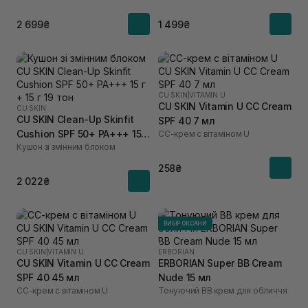
2 699₴
1 499₴
CU SKIN
|
VITAMIN U
CU SKIN Vitamin U CC Cream
CU SKIN
CU SKIN Clean-Up Skinfit
SPF 40 7 мл
Cushion SPF 50+ PA+++ 15 г
СС-крем с вітаміном U
Кушон зі змінним блоком
+ 15 г 19 тон
258₴
2 022₴
ВИБІР ОКСАНИ
CU SKIN
|
VITAMIN U
ERBORIAN
CU SKIN Vitamin U CC Cream
ERBORIAN Super ВВ Cream
SPF 40 45 мл
Nude 15 мл
СС-крем с вітаміном U
Тонуючий BB крем для обличчя