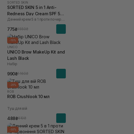
SORTED SKIN
SORTED SKIN 5 in 1 Anti-
Redness Day Cream SPF 50
Денний крем 5 в 1 проти почервоніння
30 мл
775₴
1 550₴
-15%
UNICO
UNICO Brow MakeUp Kit and
Lash Black
Набір
990₴
1 160₴
-20%
ROB
ROB Crushlook 10 мл
Туш для вій
488₴
610₴
-50%