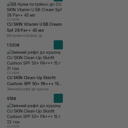
CU SKIN
CU SKIN Vitamin U BB Cream
Spf 28 Pa++ 45 мл
BB Крем потрійної дії
1 530₴
CU SKIN
CU SKIN Clean-Up Skinfit
Cushion SPF 50+ PA+++ 15 г
Змінний рефіл до кушону
21 тон
918₴
CU SKIN