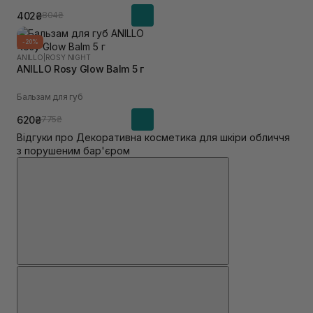
402₴
804₴
-20%
ANILLO
|
ROSY NIGHT
ANILLO Rosy Glow Balm 5 г
Бальзам для губ
620₴
775₴
Відгуки про Декоративна косметика для шкіри обличчя
з порушеним бар'єром