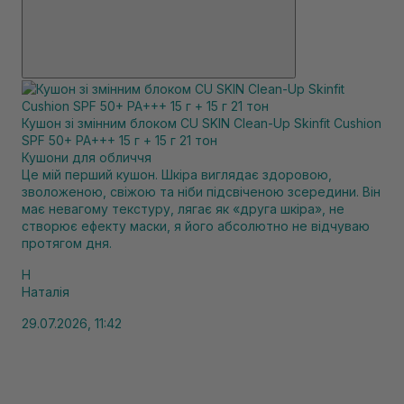
Кушон зі змінним блоком CU SKIN Clean-Up Skinfit Cushion
SPF 50+ PA+++ 15 г + 15 г 21 тон
Кушони для обличчя
Це мій перший кушон. Шкіра виглядає здоровою,
зволоженою, свіжою та ніби підсвіченою зсередини. Він
має невагому текстуру, лягає як «друга шкіра», не
створює ефекту маски, я його абсолютно не відчуваю
протягом дня.
Н
Наталія
29.07.2026, 11:42