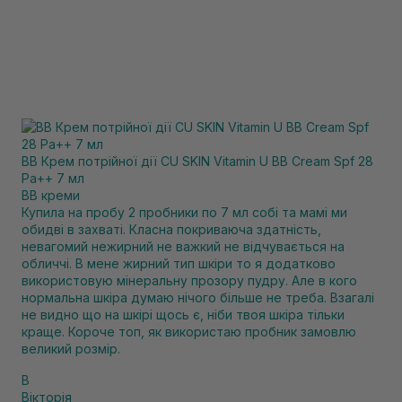
BB Крем потрійної дії CU SKIN Vitamin U BB Cream Spf 28
Pa++ 7 мл
BB креми
Купила на пробу 2 пробники по 7 мл собі та мамі ми
обидві в захваті. Класна покриваюча здатність,
невагомий нежирний не важкий не відчувається на
обличчі. В мене жирний тип шкіри то я додатково
використовую мінеральну прозору пудру. Але в кого
нормальна шкіра думаю нічого більше не треба. Взагалі
не видно що на шкірі щось є, ніби твоя шкіра тільки
краще. Короче топ, як використаю пробник замовлю
великий розмір.
В
Вікторія