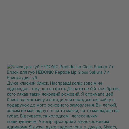
Блиск для губ HEDONIC Peptide Lip Gloss Sakura 7 г
Блиски для губ
Дуже класний блиск. Насправді колір зовсім не
відповідає тому, що на фото. Дівчата не бійтеся брати,
кого лякав такий яскравий рожевий. Я отримала цей
блиск від магазину з нагоди дня народження сайту в
подарунок до мого основного замовлення. Він легкий,
зовсім не має відчуття чи то маски, чи то масла/олії на
губах. Відсувається холодком і легесеньким
пощипуванням. А колір прозорий з ніжно-рожевим
«димком». Я дуже-дуже задоволена ☺️ дякую, Sisters,