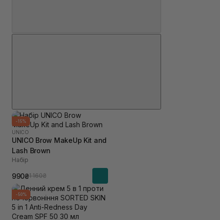
-15%
UNICO
UNICO Brow MakeUp Kit and
Lash Brown
Набір
990₴
1 160₴
-50%