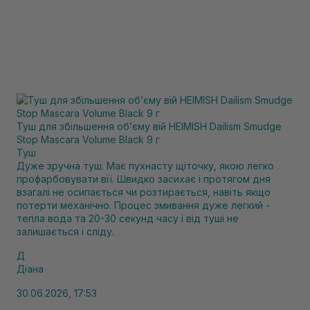
Туш для збільшення об’єму вій HEIMISH Dailism Smudge
Stop Mascara Volume Black 9 г
Туш
Дуже зручна туш. Має пухнасту щіточку, якою легко
профарбовувати вії. Швидко засихає і протягом дня
взагалі не осипається чи розтирається, навіть якщо
потерти механічно. Процес змивання дуже легкий -
тепла вода та 20-30 секунд часу і від туші не
залишається і сліду.
Д
Діана
30.06.2026, 17:53