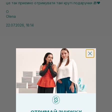
це так приємно отримувати такі круті подарунки 🎁❤️
O
Olena
22.07.2026, 18:14