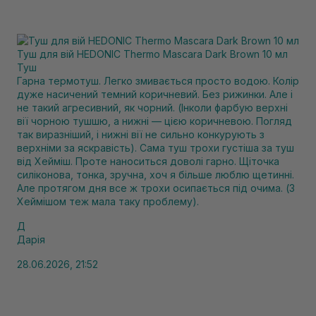
Туш для вій HEDONIC Thermo Mascara Dark Brown 10 мл
Туш
Гарна термотуш. Легко змивається просто водою. Колір
дуже насичений темний коричневий. Без рижинки. Але і
не такий агресивний, як чорний. (Інколи фарбую верхні
вії чорною тушшю, а нижні — цією коричневою. Погляд
так виразніший, і нижні вії не сильно конкурують з
верхніми за яскравість). Сама туш трохи густіша за туш
від Хейміш. Проте наноситься доволі гарно. Щіточка
силіконова, тонка, зручна, хоч я більше люблю щетинні.
Але протягом дня все ж трохи осипається під очима. (З
Хеймішом теж мала таку проблему).
Д
Дарія
28.06.2026, 21:52