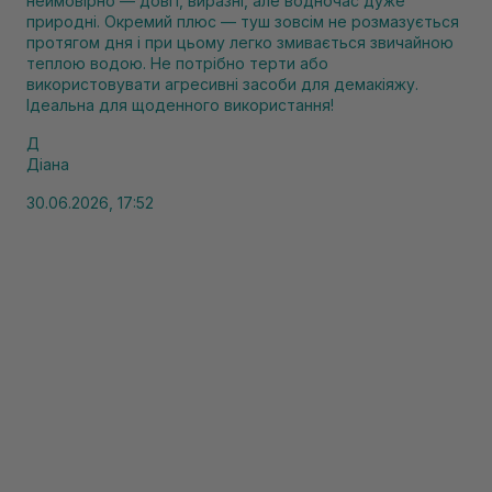
неймовірно — довгі, виразні, але водночас дуже
природні. Окремий плюс — туш зовсім не розмазується
протягом дня і при цьому легко змивається звичайною
теплою водою. Не потрібно терти або
використовувати агресивні засоби для демакіяжу.
Ідеальна для щоденного використання!
Д
Діана
30.06.2026, 17:52