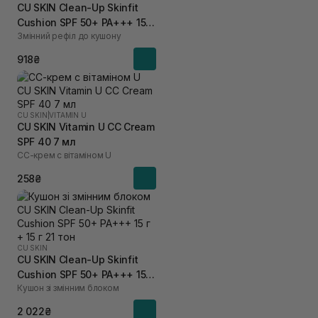
CU SKIN Clean-Up Skinfit
Cushion SPF 50+ PA+++ 15 г
Змінний рефіл до кушону
23 тон
918₴
CU SKIN
|
VITAMIN U
CU SKIN Vitamin U CC Cream
SPF 40 7 мл
СС-крем с вітаміном U
258₴
CU SKIN
CU SKIN Clean-Up Skinfit
Cushion SPF 50+ PA+++ 15 г
Кушон зі змінним блоком
+ 15 г 21 тон
2 022₴