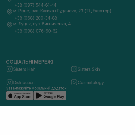
+38 (097) 544-61-44
м. Рівне, вул. Кулика і Гудачека, 23 (ТЦ Екватор)
+38 (068) 209-34-88
м. Луцьк, вул. Винниченка, 4
+38 (098) 076-60-62
СОЦІАЛЬНІ МЕРЕЖІ
Sisters Hair
Sisters Skin
Distribution
Cosmetology
Завантажуйте мобільний додаток
© 2026 sisters.co.ua. Всі права захищено