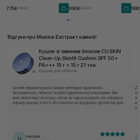
775₴
990₴
990
1 550₴
1 160₴
Відгуки про Макіяж Екстракт камелії
Кушон зі змінним блоком CU SKIN
Clean-Up Skinfit Cushion SPF 50+
PA+++ 15 г + 15 г 21 тон
Кушони для обличчя
Це мій перший кушон. Шкіра виглядає здоровою,
Ду
зволоженою, свіжою та ніби підсвіченою зсередини. Він
то
має невагому текстуру, лягає як «друга шкіра», не створює
яскрави
ефекту маски, я його абсолютно не відчуваю протягом дня.
на
ос
то
ле
ро
Si
Наталія
Н