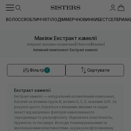
ВОЛОССЯ
ОБЛИЧЧЯ
ТІЛО
ДІМ
МЕРЧ
НОВИНКИ
БЕСТСЕЛЕРИ
АК
Макіяж Екстракт камелії
|
|
|
Інтернет магазин косметики
Обличчя
Макіяж
Активний компонент: Екстракт камелії
Фільтр
Сортувати
1
Екстракт камелії
Екстракт камелії — натуральний косметичний компонент,
багатий на вітаміни групи В, вітамін А, С, Е, коензим Q10. За
рахунок цього, бореться з віковими змінами та надає
захист від шкідливих факторів навколишнього
середовища та ультрафіолету. Відновлює еластичність,
пружність та тон шкіри. Володіє помякшувальними та
зволожуючими властивостями, за рахунок фітосквалену