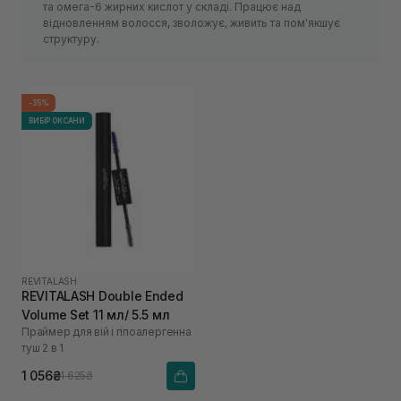
та омега-6 жирних кислот у складі. Працює над
відновленням волосся, зволожує, живить та пом'якшує
структуру.
-35%
ВИБІР ОКСАНИ
REVITALASH
REVITALASH Double Ended
Volume Set 11 мл/ 5.5 мл
Праймер для вій і гіпоалергенна
туш 2 в 1
1 056₴
1 625₴