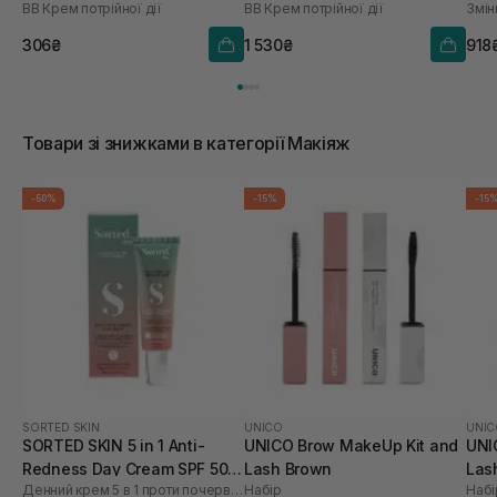
BB Крем потрійної дії
BB Крем потрійної дії
Змін
21 
306₴
1 530₴
918
Товари зі знижками в категорії Макіяж
-50%
-15%
-15
SORTED SKIN
UNICO
UNIC
SORTED SKIN 5 in 1 Anti-
UNICO Brow MakeUp Kit and
UNI
Redness Day Cream SPF 50
Lash Brown
Las
Денний крем 5 в 1 проти почервоніння
Набір
Набі
30 мл