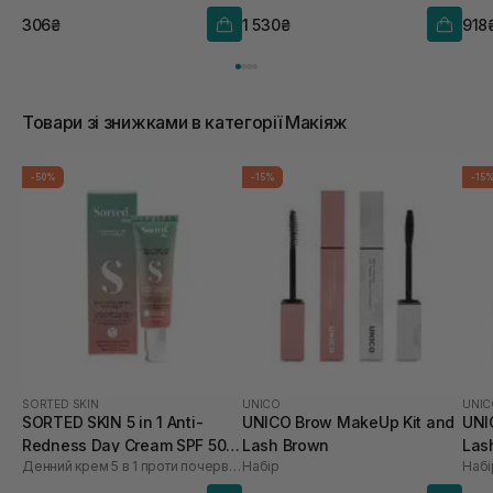
306₴
1 530₴
918
Товари зі знижками в категорії Макіяж
-50%
-15%
-15
SORTED SKIN
UNICO
UNIC
SORTED SKIN 5 in 1 Anti-
UNICO Brow MakeUp Kit and
UNI
Redness Day Cream SPF 50
Lash Brown
Las
Денний крем 5 в 1 проти почервоніння
Набір
Набі
30 мл