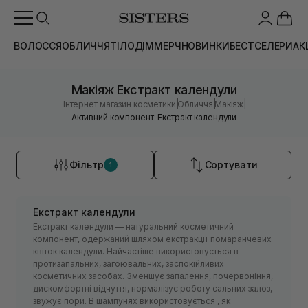
ВОЛОССЯ
ОБЛИЧЧЯ
ТІЛО
ДІМ
МЕРЧ
НОВИНКИ
БЕСТСЕЛЕРИ
АК
Макіяж Екстракт календули
|
|
|
Інтернет магазин косметики
Обличчя
Макіяж
Активний компонент: Екстракт календули
Фільтр
Сортувати
1
Екстракт календули
Екстракт календули — натуральний косметичний
компонент, одержаний шляхом екстракції помаранчевих
квіток календули. Найчастіше використовується в
протизапальних, загоювальних, заспокійливих
косметичних засобах. Зменшує запалення, почервоніння,
дискомфортні відчуття, нормалізує роботу сальних залоз,
звужує пори. В шампунях використовується , як