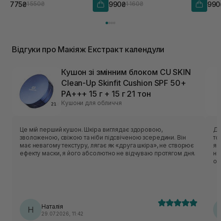
775₴
990₴
990
1 550₴
1 160₴
Відгуки про Макіяж Екстракт календули
Кушон зі змінним блоком CU SKIN
Clean-Up Skinfit Cushion SPF 50+
PA+++ 15 г + 15 г 21 тон
Кушони для обличчя
Це мій перший кушон. Шкіра виглядає здоровою,
Ду
зволоженою, свіжою та ніби підсвіченою зсередини. Він
то
має невагому текстуру, лягає як «друга шкіра», не створює
яскрави
ефекту маски, я його абсолютно не відчуваю протягом дня.
на
ос
то
ле
ро
Si
Наталія
Н
29.07.2026, 11:42