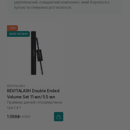
укріплюючий, очищаючий компонент, який бореться з
лупою та стимулює ріст волосся.
-35%
ВИБІР ОКСАНИ
REVITALASH
REVITALASH Double Ended
Volume Set 11 мл/ 5.5 мл
Праймер для вій і гіпоалергенна
туш 2 в 1
1 056₴
1 625₴