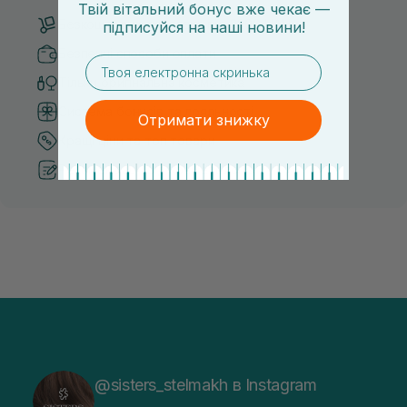
Твій вітальний бонус вже чекає —
Безкоштовна доставка від 3000 UAH
підписуйся
на
наші новини!
Безпечні способи оплати
email
Тільки оригінальна косметика
Система бонусів та лояльності
Отримати знижку
Кращі ціни та топ товари
Рекомендації від косметологів
@sisters_stelmakh в Instagram