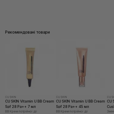
Рекомендовані товари
CU SKIN
CU SKIN
CU S
CU SKIN Vitamin U BB Cream
CU SKIN Vitamin U BB Cream
CU 
Spf 28 Pa++ 7 мл
Spf 28 Pa++ 45 мл
Cus
BB Крем потрійної дії
BB Крем потрійної дії
Змін
21 