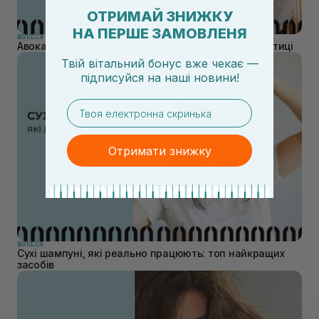
ОТРИМАЙ ЗНИЖКУ
НА ПЕРШЕ ЗАМОВЛЕНЯ
ВОЛОССЯ
Авокадо: користь, шкода та застосування в косметиці
Твій вітальний бонус вже чекає —
підписуйся
на
наші новини!
email
Отримати знижку
ВОЛОССЯ
Сухі шампуні, які реально працюють: топ найкращих
засобів