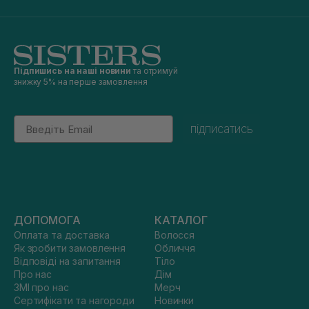
Підпишись на наші новини
та отримуй
знижку 5% на перше замовлення
Email
підписатись
ДОПОМОГА
КАТАЛОГ
Оплата та доставка
Волосся
Як зробити замовлення
Обличчя
Відповіді на запитання
Тіло
Про нас
Дім
ЗМІ про нас
Мерч
Сертифікати та нагороди
Новинки