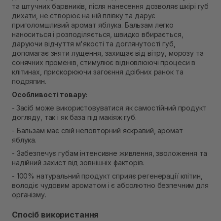
та штучних барвників, після нанесення дозволяє шкірі губ
Самовивіз м. Рівне, вул. Кулика і Гудачека 23 (ТЦ
дихати, не створює на ній плівку та дарує
Екватор)
приголомшливий аромат яблука. Бальзам легко
В наявності
наноситься і розподіляється, швидко вбирається,
даруючи відчуття м'якості та доглянутості губ,
допомагає зняти лущення, захищає від вітру, морозу та
сонячних променів, стимулює відновлюючі процеси в
клітинах, прискорюючи загоєння дрібних ранок та
подряпин.
Особливості товару:
-
Засіб може використовуватися як самостійний продукт
догляду, так і як база під макіяж губ.
- Бальзам має свій неповторний яскравий, аромат
яблука.
- Забезпечує губам інтенсивне живлення, зволоження та
надійний захист від зовнішніх факторів.
- 100% натуральний продукт сприяє регенерації клітин,
володіє чудовим ароматом і є абсолютно безпечним для
організму.
Спосіб використання