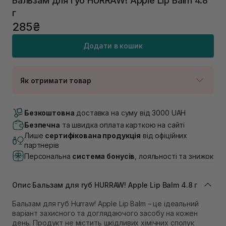
Бальзам для губ HURRAW! Apple Lip Balm 4.8
г
285₴
Додати в кошик
Як отримати товар
Доставка Новою Поштою
В наявності
Безкоштовна
доставка на суму від 3000 UAH
Самовивіз м. Луцьк, вул. Винниченка 4
Безпечна
та швидка оплата карткою на сайті
В наявності
Лише
сертифікована продукція
від офіційних
Самовивіз м. Львів, вул. Академіка Підстригача, 1В
партнерів
(Duck’s Lake)
Персональна
система бонусів
, лояльності та знижок
В наявності
Самовивіз м. Львів, вул. Івана Франка 36
В наявності
Опис Бальзам для губ HURRAW! Apple Lip Balm 4.8 г
Самовивіз м. Львів, вул. Степана Бандери 45
В наявності
Бальзам для губ Hurraw! Apple Lip Balm – це ідеальний
варіант захисного та доглядаючого засобу на кожен
Самовивіз м. Рівне, вул. 16-го Липня, 15
день. Продукт не містить шкідливих хімічних сполук
В наявності