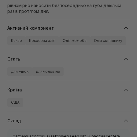
рівномірно наносити безпосередньо на губи декілька
разів протягом дня.
Активний компонент
Какао
Кокосова олія
Олія жожоба
Олія соняшнику
Стать
для жінок
для чоловіків
Країна
США
Склад
Carthamus tinctorius (safflower) seed oil*, Euphorbia cerifera