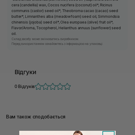
cera (candellia) wax, Cocos nucifera (coconut) oil*, Ricinus
communis (castor) seed oil*, Theobroma cacao (cacao) seed
butter*, Limnanthes alba (meadowfoam) seed oil, Simmondsia
chinensis (jojoba) seed oil*, Olea europaea (olive) fruit oil*,
Flavor/Aroma, Tocopherol, Helianthus annuus (sunflower) seed
oil.
Склад засобу може змінюватись виробником.
Перед використанням ознайомтесь з інформацією на упаковці.
Відгуки
0 Відгуків
Вам також сподобається