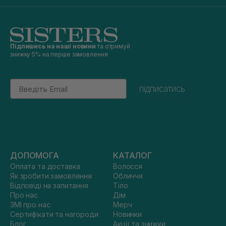
Підпишись на наші новини
та отримуй
знижку 5% на перше замовлення
Email
підписатись
ДОПОМОГА
КАТАЛОГ
Оплата та доставка
Волосся
Як зробити замовлення
Обличчя
Відповіді на запитання
Тіло
Про нас
Дім
ЗМІ про нас
Мерч
Сертифікати та нагороди
Новинки
Блог
Акції та знижки