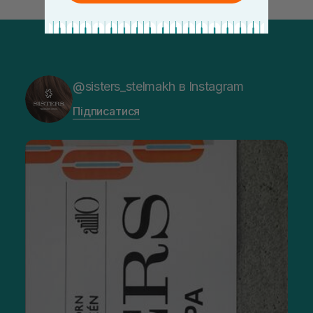
@sisters_stelmakh в Instagram
Підписатися