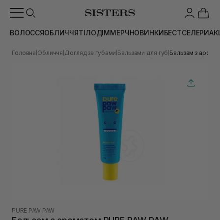
ВОЛОССЯ
ОБЛИЧЧЯ
ТІЛО
ДІМ
МЕРЧ
НОВИНКИ
БЕСТСЕЛЕРИ
АК
Головна
Обличчя
Догляд за губами
Бальзами для губ
Бальзам з аромат
|
|
|
|
PURE PAW PAW