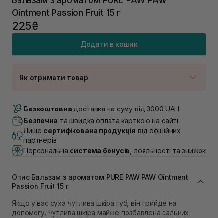
Бальзам з ароматом PURE PAW PAW
Ointment Passion Fruit 15 г
225₴
Додати в кошик
Як отримати товар
Доставка Новою Поштою
В наявності
Безкоштовна
доставка на суму від 3000 UAH
Самовивіз м. Луцьк, вул. Винниченка 4
Безпечна
та швидка оплата карткою на сайті
В наявності
Лише
сертифікована продукція
від офіційних
Самовивіз м. Львів, вул. Академіка Підстригача, 1В
партнерів
(Duck’s Lake)
Персональна
система бонусів
, лояльності та знижок
В наявності
Самовивіз м. Львів, вул. Івана Франка 36
В наявності
Опис Бальзам з ароматом PURE PAW PAW Ointment
Самовивіз м. Львів, вул. Степана Бандери 45
Passion Fruit 15 г
В наявності
Якщо у вас суха чутлива шкіра губ, він прийде на
Самовивіз м. Рівне, вул. 16-го Липня, 15
допомогу. Чутлива шкіра майже позбавлена ​​сальних
В наявності