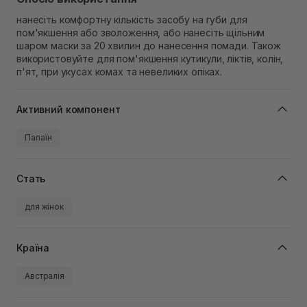
нанесіть комфортну кількість засобу на губи для
пом'якшення або зволоження, або нанесіть щільним
шаром маски за 20 хвилин до нанесення помади. Також
використовуйте для пом'якшення кутикули, ліктів, колін,
п'ят, при укусах комах та невеликих опіках.
Активний компонент
Папаїн
Стать
для жінок
Країна
Австралія