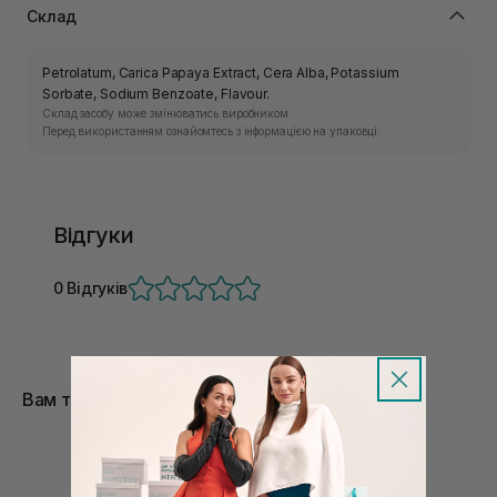
Склад
Petrolatum, Carica Papaya Extract, Cera Alba, Potassium
Sorbate, Sodium Benzoate, Flavour.
Склад засобу може змінюватись виробником.
Перед використанням ознайомтесь з інформацією на упаковці.
Відгуки
0 Відгуків
Вам також сподобається