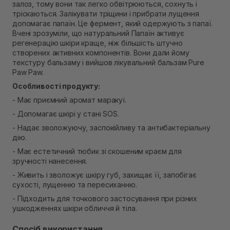
залоз, тому вони так легко обвітрюються, сохнуть і
Самовивіз м. Рівне, вул. Кулика і Гудачека 23 (ТЦ
тріскаються. Залікувати тріщини і прибрати лущення
Екватор)
допомагає папаїн. Це фермент, який одержують з папаї.
В наявності
Вчені зрозуміли, що натуральний Папаїн активує
регенерацію шкіри краще, ніж більшість штучно
створених активних компонентів. Вони дали йому
текстуру бальзаму і вийшов лікувальний бальзам Pure
Paw Paw.
Особливості продукту:
- Має приємний аромат маракуї.
- Допомагає шкірі у стані SOS.
- Надає зволожуючу, заспокійливу та антибактеріальну
дію.
- Має естетичний тюбик зі скошеним краєм для
зручності нанесення.
- Живить і зволожує шкіру губ, захищає її, запобігає
сухості, лущенню та пересиханню.
- Підходить для точкового застосування при різних
ушкодженнях шкіри обличчя й тіла.
Спосіб використання