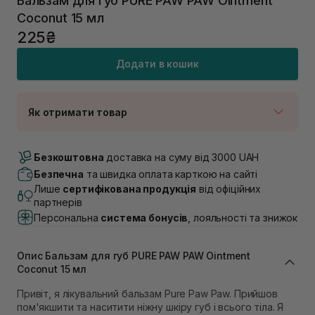
Бальзам для губ PURE PAW PAW Ointment
Coconut 15 мл
225₴
Додати в кошик
Як отримати товар
Доставка Новою Поштою
В наявності
Безкоштовна
доставка на суму від 3000 UAH
Самовивіз м. Луцьк, вул. Винниченка 4
Безпечна
та швидка оплата карткою на сайті
В наявності
Лише
сертифікована продукція
від офіційних
Самовивіз м. Львів, вул. Академіка Підстригача, 1В
партнерів
(Duck’s Lake)
Персональна
система бонусів
, лояльності та знижок
В наявності
Самовивіз м. Львів, вул. Івана Франка 36
В наявності
Опис Бальзам для губ PURE PAW PAW Ointment
Самовивіз м. Львів, вул. Степана Бандери 45
Coconut 15 мл
В наявності
Привіт, я лікувальний бальзам Pure Paw Paw. Прийшов
Самовивіз м. Рівне, вул. 16-го Липня, 15
пом'якшити та наситити ніжну шкіру губ і всього тіла. Я
В наявності