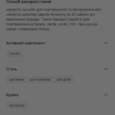
Спосіб використання
нанесіть на губи для пом’якшення та зволоження або
нанесіть щільним шаром як маску за 20 хвилин до
нанесення помади. Також використовуйте для
пом’якшення кутикули, ліктів, колін, п’ят, при укусах
комах і невеликих опіках.
Активний компонент
Папаїн
Стать
для жінок
для чоловіків
для дітей
Країна
Австралія