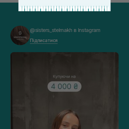
@sisters_stelmakh в Instagram
Підписатися