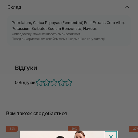
Склад
Petrolatum, Carica Papayas (Fermented) Fruit Extract, Cera Alba,
Potassium Sorbate, Sodium Benzonate, Flavour.
Склад засобу може змінюватись виробником.
Перед використанням ознайомтесь з інформацією на упаковці.
Відгуки
0 Відгуків
Вам також сподобається
-50%
-50%
-20