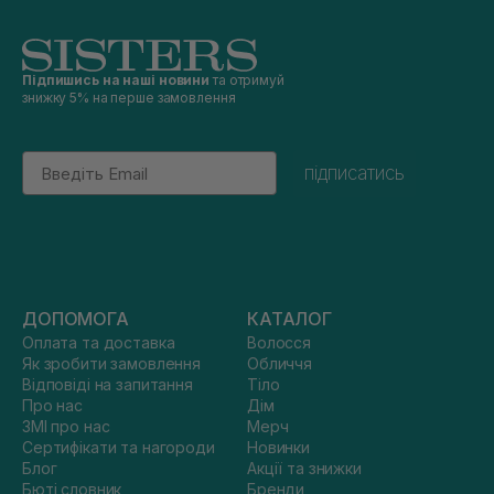
Підпишись на наші новини
та отримуй
знижку 5% на перше замовлення
Email
підписатись
ДОПОМОГА
КАТАЛОГ
Оплата та доставка
Волосся
Як зробити замовлення
Обличчя
Відповіді на запитання
Тіло
Про нас
Дім
ЗМІ про нас
Мерч
Сертифікати та нагороди
Новинки
Блог
Акції та знижки
Бюті словник
Бренди