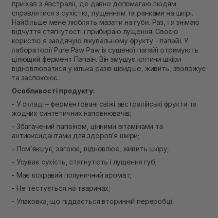
приїхав з Австралії, де давно допомагаю людям
Самовивіз м. Рівне, вул. Кулика і Гудачека 23 (ТЦ
справлятися з сухістю, лущенням та ранками на шкірі.
Екватор)
Найбільше мене люблять мазати на губи. Раз, і я знімаю
В наявності
відчуття стягнутості і прибираю лущення. Своєю
користю я завдячую лікувальному фрукту - папайї. У
лабораторії Pure Paw Paw із сушеної папайї отримують
цілющий фермент Папаїн. Він змушує клітини шкіри
відновлюватися у кілька разів швидше, живить, зволожує
та заспокоює.
Особливості продукту:
- У складі – ферментовані свіжі австралійські фрукти та
жодних синтетичних наповнювачів;
- Збагачений папаїном, цінними вітамінами та
антиоксидантами для здоров’я шкіри;
- Пом’якшує, загоює, відновлює, живить шкіру;
- Усуває сухість, стягнутість і лущення губ;
- Має яскравий полуничний аромат;
- Не тестується на тваринах;
- Упаковка, що піддається вторинній переробці.