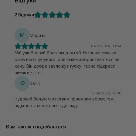
Відгуки
2 Відгуки
М
Марина
04.01.2024, 13:54
Мій улюблений бальзам для губ. Не знаю скільки
разів його купувала, але іншими користуватися не
хочу. Він добре зволожує губку, гарно підкреслює
їх природній колір. Підходить на будь-яку пору
Читати більше
року. Мій фаворит вже не один рік.
Ю
Юлія
12.04.2023, 14:00
Чудовий бальзам з легким приємним ароматом,
відмінне зволоження і догляд.
Вам також сподобається