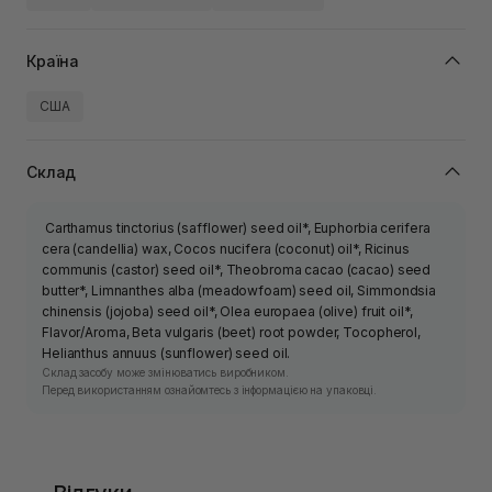
Країна
США
Склад
Carthamus tinctorius (safflower) seed oil*, Euphorbia cerifera
cera (candellia) wax, Cocos nucifera (coconut) oil*, Ricinus
communis (castor) seed oil*, Theobroma cacao (cacao) seed
butter*, Limnanthes alba (meadowfoam) seed oil, Simmondsia
chinensis (jojoba) seed oil*, Olea europaea (olive) fruit oil*,
Flavor/Aroma, Beta vulgaris (beet) root powder, Tocopherol,
Helianthus annuus (sunflower) seed oil.
Склад засобу може змінюватись виробником.
Перед використанням ознайомтесь з інформацією на упаковці.