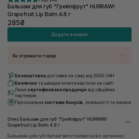
Бальзам для губ "Грейпфрут" HURRAW!
Grapefruit Lip Balm 4.8 г
285₴
Додати в кошик
Як отримати товар
Доставка Новою Поштою
В наявності
Безкоштовна
доставка на суму від 3000 UAH
Самовивіз м. Луцьк, вул. Винниченка 4
Безпечна
та швидка оплата карткою на сайті
В наявності
Лише
сертифікована продукція
від офіційних
Самовивіз м. Львів, вул. Академіка Підстригача, 1В
партнерів
(Duck’s Lake)
Персональна
система бонусів
, лояльності та знижок
В наявності
Самовивіз м. Львів, вул. Івана Франка 36
В наявності
Опис Бальзам для губ "Грейпфрут" HURRAW!
Самовивіз м. Львів, вул. Степана Бандери 45
Grapefruit Lip Balm 4.8 г
В наявності
Бальзами для губ Hurraw! виготовляються з органічної
Самовивіз м. Рівне, вул. 16-го Липня, 15