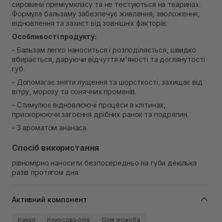
сировини преміумкласу та не тестуються на тваринах.
В наявності
Формула бальзаму забезпечує живлення, зволоження,
Самовивіз м. Рівне, вул. Кулика і Гудачека 23 (ТЦ
відновлення та захист від зовнішніх факторів.
Екватор)
В наявності
Особливості продукту:
- Бальзам легко наноситься і розподіляється, швидко
вбирається, даруючи відчуття м'якості та доглянутості
губ.
- Допомагає зняти лущення та шорсткості, захищає від
вітру, морозу та сонячних променів.
- Стимулює відновлюючі процеси в клітинах,
прискорюючи загоєння дрібних ранок та подряпин.
- З ароматом ананаса.
Спосіб використання
рівномірно наносити безпосередньо на губи декілька
разів протягом дня.
Активний компонент
Какао
Кокосова олія
Олія жожоба