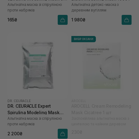
Альгінатна маска зі спіруліною
Альгінатна детокс-маска з
г
проти набряків
деревним вугіллям
165₴
1 980₴
ВИБІР ОКСАНИ
DR. CEURACLE
AROCELL
DR. CEURACLE Expert
AROCELL Cream Remodeling
Spirulina Modeling Mask
Mask Cicatree 1 шт
Альгінатна маска зі спіруліною
Заспокійлива альгінатна маска з
1000 г
проти набряків
центелою та чайним деревом
230₴
2 200₴