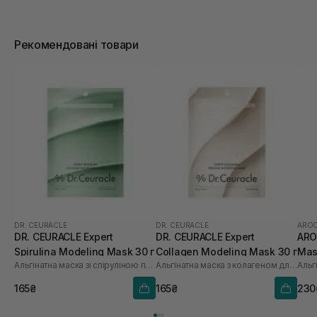
Рекомендовані товари
DR. CEURACLE
DR. CEURACLE
AROC
DR. CEURACLE Expert
DR. CEURACLE Expert
ARO
Spirulina Modeling Mask 30 г
Collagen Modeling Mask 30 г
Mas
Альгінатна маска зі спіруліною проти набряків
Альгінатна маска з колагеном для пружності
165₴
165₴
230