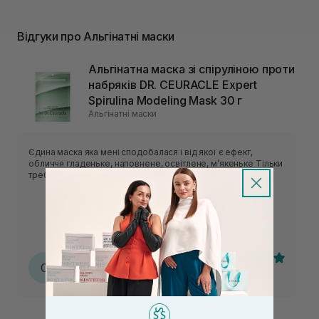
Відгуки про Альгінатні маски
Альгінатна маска зі спіруліною проти
набряків DR. CEURACLE Expert
Spirulina Modeling Mask 30 г
Альгінатні маски
Єдина маска яка мені сподобалася і від якої є ефект,
обличчя гладеньке, наповнене, освітлене, мʼякеньке Тільки
треба навчитися робити правильну консистенцію
Софія
С
25.05.2026, 23:30