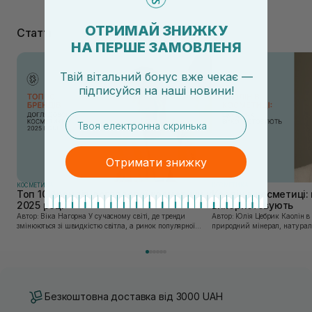
ОТРИМАЙ ЗНИЖКУ
Статті
НА ПЕРШЕ ЗАМОВЛЕНЯ
Твій вітальний бонус вже чекає —
підписуйся
на
наші новини!
email
Отримати знижку
КОСМЕТИКА
КОСМЕТИКА
Топ 10 брендів доглядової косметики у
Каолін в косметиці: 
2025 році
використовують
Автор: Віка Нагорна У сучасному світі, де тренди
Автор: Юлія Цебрик Каолін в косметології – це
змінюються зі швидкістю світла, а ринок популярної
природний мінерал, натураль
косметики переповнений новими пропозиціями, вибір
безліч переваг для шкіри обл
засобу для себе стає справжнім викликом. 2025 р...
завдяки великій кількості ко
Безкоштовна доставка від 3000 UAH