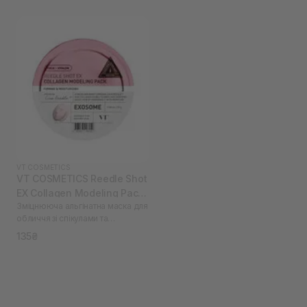
VT COSMETICS
VT COSMETICS Reedle Shot
EX Collagen Modeling Pack
Зміцнююча альгінатна маска для
25 г
обличчя зі спікулами та
колагеном
135₴