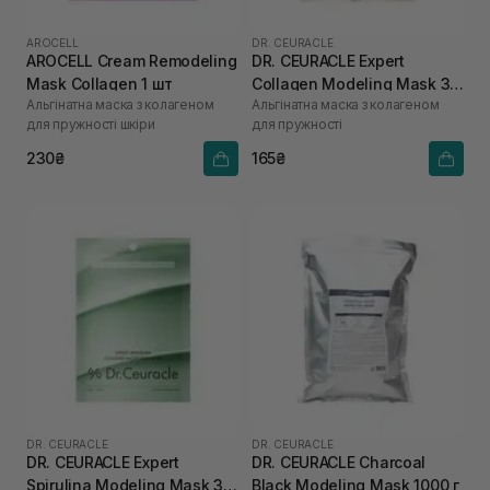
AROCELL
DR. CEURACLE
AROCELL Cream Remodeling
DR. CEURACLE Expert
Mask Collagen 1 шт
Collagen Modeling Mask 30
Альгінатна маска з колагеном
Альгінатна маска з колагеном
г
для пружності шкіри
для пружності
230₴
165₴
DR. CEURACLE
DR. CEURACLE
DR. CEURACLE Expert
DR. CEURACLE Charcoal
Spirulina Modeling Mask 30
Black Modeling Mask 1000 г