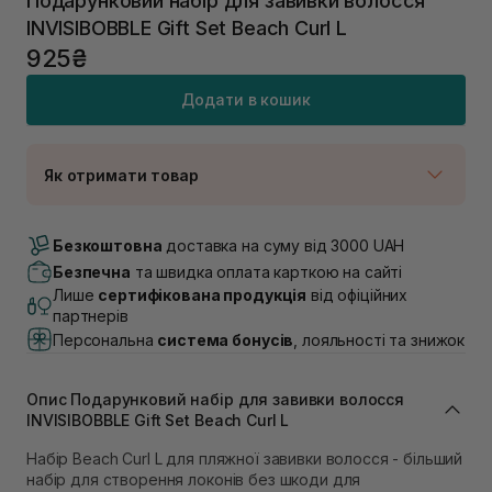
Подарунковий набір для завивки волосся
INVISIBOBBLE Gift Set Beach Curl L
925₴
Додати в кошик
Як отримати товар
Доставка Новою Поштою
В наявності
Безкоштовна
доставка на суму від 3000 UAH
Самовивіз м. Луцьк, вул. Винниченка 4
Безпечна
та швидка оплата карткою на сайті
В наявності
Лише
сертифікована продукція
від офіційних
Самовивіз м. Львів, вул. Академіка Підстригача, 1В
партнерів
(Duck’s Lake)
Персональна
система бонусів
, лояльності та знижок
В наявності
Самовивіз м. Львів, вул. Івана Франка 36
В наявності
Опис Подарунковий набір для завивки волосся
Самовивіз м. Львів, вул. Степана Бандери 45
INVISIBOBBLE Gift Set Beach Curl L
В наявності
Набір Beach Curl L для пляжної завивки волосся - більший
Самовивіз м. Рівне, вул. 16-го Липня, 15
набір для створення локонів без шкоди для
В наявності