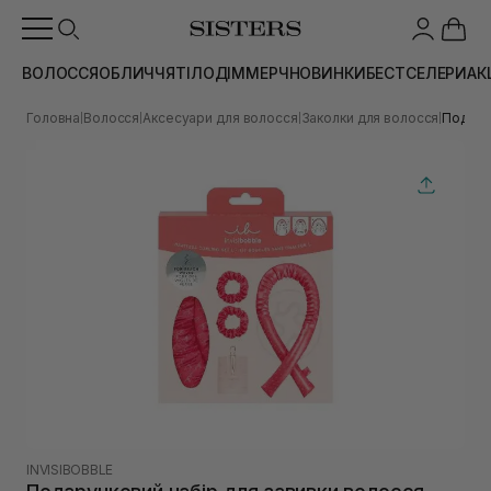
ВОЛОССЯ
ОБЛИЧЧЯ
ТІЛО
ДІМ
МЕРЧ
НОВИНКИ
БЕСТСЕЛЕРИ
АК
Головна
Волосся
Аксесуари для волосся
Заколки для волосся
Подарун
|
|
|
|
INVISIBOBBLE