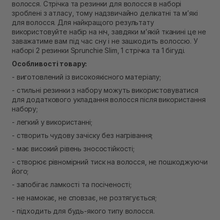
волосся. Стрічка та резинки для волосся в наборі
Самовивіз м. Рівне, вул. Кулика і Гудачека 23 (ТЦ
зроблені з атласу, тому надзвичайно делікатні та м’які
Екватор)
для волосся. Для найкращого результату
В наявності
використовуйте набір на ніч, завдяки м’якій тканині це не
заважатиме вам під час сну і не зашкодить волоссю. У
наборі 2 резинки Sprunchie Slim, 1 стрічка та 1 бігуді.
Особливості товару:
- виготовлений із високоякісного матеріалу;
- стильні резинки з набору можуть використовуватися
для додаткового укладання волосся після використання
набору;
- легкий у використанні;
- створить чудову зачіску без нагрівання;
- має високий рівень зносостійкості;
- створює рівномірний тиск на волосся, не пошкоджуючи
його;
- запобігає ламкості та посіченості;
- не намокає, не сповзає, не розтягується;
- підходить для будь-якого типу волосся.