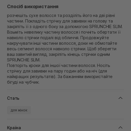
Спосіб використання
розчешіть сухе волосся та розділіть його на дві рівні
частини. Покладіть стрічку для завивки на голову та
закріпіть її з одного боку за допомогою SPRUNCHIE SLIM.
Візьміть невелику частину волосся і почніть обертати її
навколо стрічки подалі від обличчя. Продовжуйте
накручувати інші частини волосся, доки не обмотайте
весь сегмент волосся навколо стрічки. Щоб зберегти
ваш завитий вигляд, закріпіть кінець стрічки одним
SPRUNCHIE SLIM.
Повторіть кроки для іншої частини волосся. Носіть
стрічку для завивки на пару годин або на ніч (для
найкращих результатів). За бажанням використайте
бігуді на чубчик.
Стать
для жінок
Країна