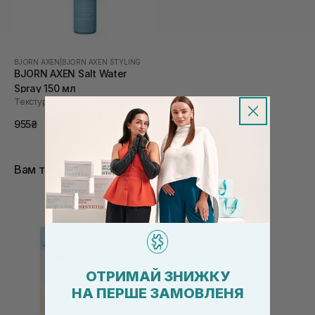
BJORN AXEN
|
BJORN AXEN STYLING
BJORN AXEN Salt Water
Spray 150 мл
Текстуруючий сольовий спрей
955₴
Вам також сподобається
ОТРИМАЙ ЗНИЖКУ
НА ПЕРШЕ ЗАМОВЛЕНЯ