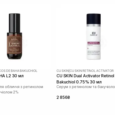
COS DE BAHA BAKUCHIOL
CU SKIN
|
CU SKIN RETINOL ACTIVATOR
COS DE BAHA L2 30 мл
CU SKIN Dual Activator Retino
Bakuchiol 0.75% 30 мл
ля обличчя з ретинолом
Серум з ретинолом та бакучіол
учіолом 2%
2 856₴