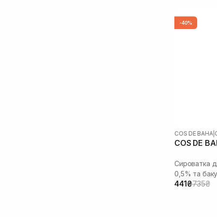
Екстракт центелли азіатської
(3)
Ектоїн
(1)
-40%
Зелений чай
(1)
Кераміди
(4)
Коензим Q10
(1)
Кофеїн
(1)
Ніацинамід
(6)
Олія макадамії
(3)
Пантенол
(2)
Пептиди
(4)
Полінуклеотиди
(2)
COS DE BAHA
|
Ретиналь
(3)
Ретиніл пальмітат
(1)
Сквалан
(3)
Сироватка д
Спікули
(2)
0,5% та бак
441₴
735₴
Токоферол
(1)
Транексамова кислота
(3)
Ферулова кислота
(3)