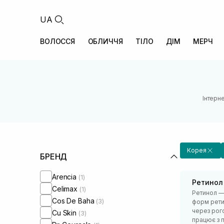
UA
ВОЛОССЯ
ОБЛИЧЧЯ
ТІЛО
ДІМ
МЕРЧ
Інтерн
Корея
БРЕНД
Arencia
(1)
Ретинол
Celimax
(1)
Ретинол — 
Cos De Baha
(3)
форм рети
через рого
Cu Skin
(3)
працює з п