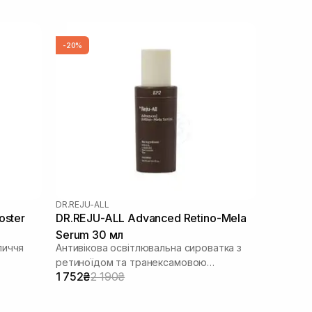
-20%
DR.REJU-ALL
oster
DR.REJU-ALL Advanced Retino-Mela
Serum 30 мл
личчя
Антивікова освітлювальна сироватка з
ретиноїдом та транексамовою
1 752₴
2 190₴
кислотою