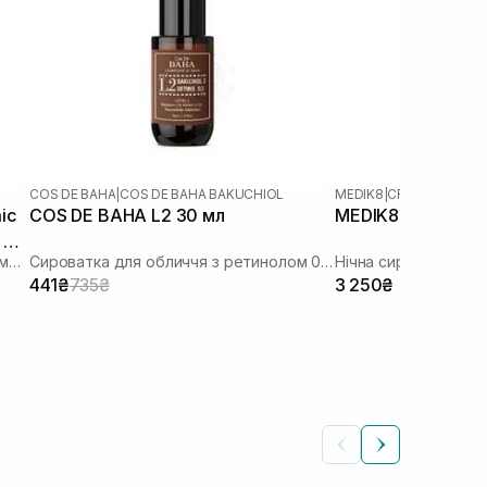
COS DE BAHA
|
COS DE BAHA BAKUCHIOL
MEDIK8
|
CRYSTAL RETI
ic
COS DE BAHA L2 30 мл
MEDIK8 Crystal Ret
 RT
Сироватка з ретинолом та транексамовою кислотою
Сироватка для обличчя з ретинолом 0,5% та бакучіолом 2%
441₴
735₴
3 250₴