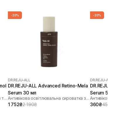
-20%
-20%
DR.REJU-ALL
DR.REJU-ALL
DR.REJU-ALL Advanced Retino-Mela
DR.REJU-ALL Adva
Serum 30 мл
Serum 5 мл
Сироватка для обличчя з ретинолом та бакучіолом
Антивікова освітлювальна сироватка з ретиноїдом та транексамовою кислотою
1 752₴
2 190₴
360₴
450₴