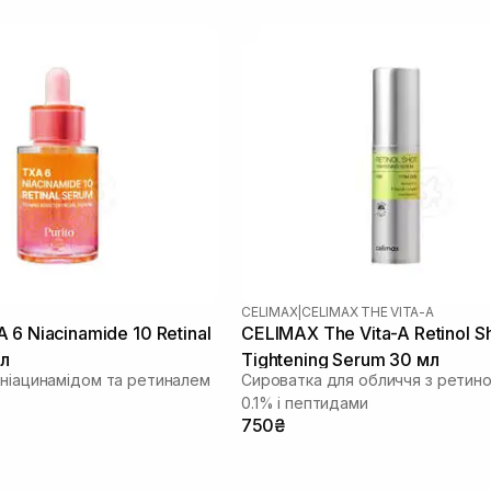
CELIMAX
|
CELIMAX THE VITA-A
 6 Niacinamide 10 Retinal
CELIMAX The Vita-A Retinol S
мл
Tightening Serum 30 мл
 ніацинамідом та ретиналем
Сироватка для обличчя з ретин
0.1% і пептидами
750₴