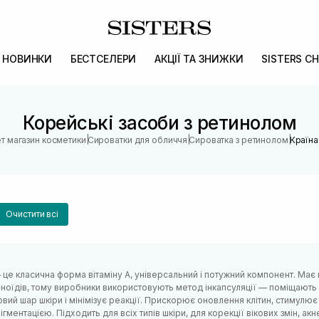
НОВИНКИ
БЕСТСЕЛЕРИ
АКЦІЇ ТА ЗНИЖКИ
SISTERS CH
Корейські засоби з ретинолом
|
|
|
ет магазин косметики
Сироватки для обличчя
Сироватка з ретинолом
Країна
Очистити всі
це класична форма вітаміну А, універсальний і потужний компонент. Має 
ноїдів, тому виробники використовують метод інкапсуляції — поміщають
вий шар шкіри і мінімізує реакції. Прискорює оновлення клітин, стимулю
ігментацією. Підходить для всіх типів шкіри, для корекції вікових змін, акне