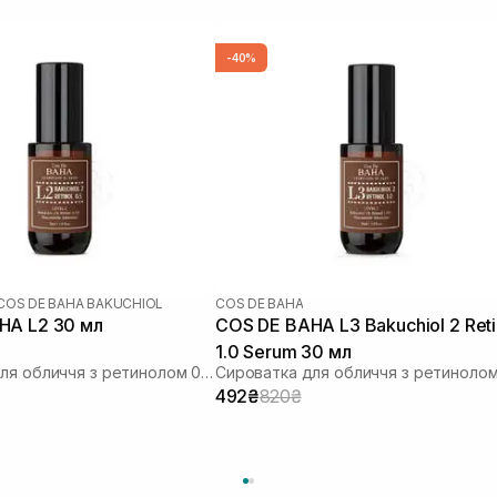
-40%
COS DE BAHA BAKUCHIOL
COS DE BAHA
COS DE BAHA L2 30 мл
COS DE BAHA L3 Bakuchiol 2 Retinol
1.0 Serum 30 мл
Сироватка для обличчя з ретинолом 0,5% та бакучіолом 2%
492₴
820₴