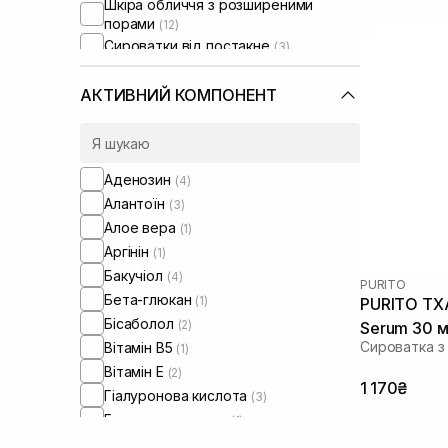
Шкіра обличчя з розширеними
порами
(12)
Сироватки від постакне
(3)
АКТИВНИЙ КОМПОНЕНТ
Аденозин
(4)
Алантоїн
(3)
Алое вера
(1)
Аргінін
(1)
Бакучіол
(4)
PURITO
Бета-глюкан
(1)
PURITO TXA
Бісаболол
(2)
Serum 30 
Сироватка з
Вітамін B5
(1)
Вітамін Е
(2)
1 170₴
Гіалуронова кислота
(3)
Екстракт лаванди
(1)
Екстракт троянди
(1)