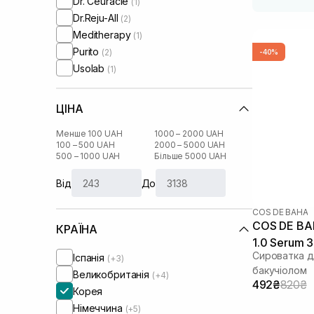
Dr. Ceuracle
(1)
Dr.Reju-All
(2)
Meditherapy
(1)
Purito
(2)
-40%
Usolab
(1)
ЦІНА
Менше 100 UAH
1000 – 2000 UAH
100 – 500 UAH
2000 – 5000 UAH
500 – 1000 UAH
Більше 5000 UAH
Від
До
COS DE BAHA
COS DE BAHA L3 Bakuchi
КРАЇНА
1.0 Serum 
Сироватка д
Іспанія
(+3)
бакучіолом
Великобританія
(+4)
492₴
820₴
Корея
Німеччина
(+5)