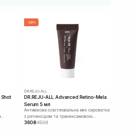
-20%
DR.REJU-ALL
 Shot
DR.REJU-ALL Advanced Retino-Mela
Serum 5 мл
Антивікова освітлювальна міні сироватка
а
з ретиноїдом та транексамовою
360₴
450₴
кислотою