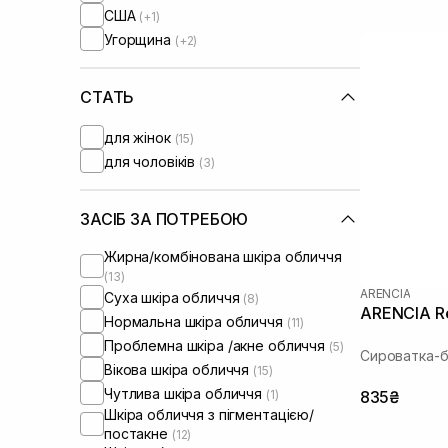
США
(+1)
Угорщина
(+2)
СТАТЬ
для жінок
(15)
для чоловіків
(3)
ЗАСІБ ЗА ПОТРЕБОЮ
Жирна/комбінована шкіра обличчя
(13)
ARENCIA
Суха шкіра обличчя
(8)
ARENCIA Re
Нормальна шкіра обличчя
(11)
Проблемна шкіра /акне обличчя
(5)
Сироватка-б
Вікова шкіра обличчя
(15)
Чутлива шкіра обличчя
(1)
835₴
Шкіра обличчя з пігментацією/
постакне
(12)