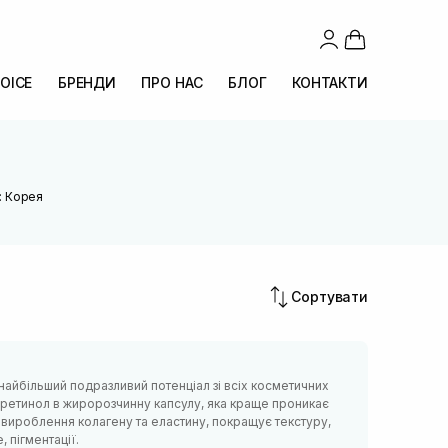
OICE
БРЕНДИ
ПРО НАС
БЛОГ
КОНТАКТИ
: Корея
Сортувати
найбільший подразливий потенціал зі всіх косметичних
 ретинол в жиророзчинну капсулу, яка краще проникає
є вироблення колагену та еластину, покращує текстуру,
, пігментації.