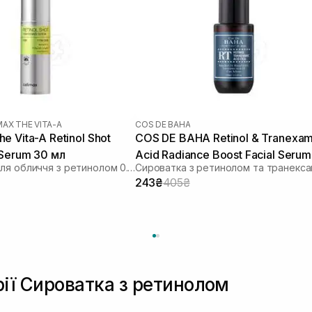
MAX THE VITA-A
COS DE BAHA
e Vita-A Retinol Shot
COS DE BAHA Retinol & Tranexam
 Serum 30 мл
Acid Radiance Boost Facial Serum
Сироватка для обличчя з ретинолом 0.1% і пептидами
30 мл
243₴
405₴
рії Сироватка з ретинолом