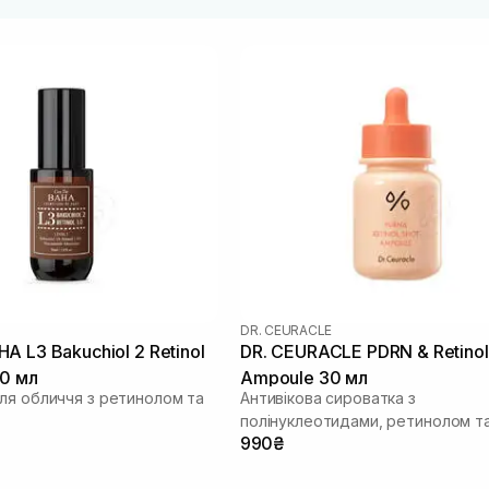
DR. CEURACLE
ol 2 Retinol
DR. CEURACLE PDRN & Retinol
30 мл
Ampoule 30 мл
ля обличчя з ретинолом та
Антивікова сироватка з
полінуклеотидами, ретинолом т
990₴
спікулами