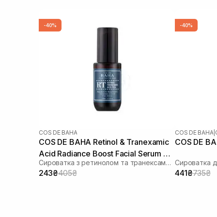
-40%
-40%
COS DE BAHA
COS DE BAHA
|
COS DE BAHA Retinol & Tranexamic
Acid Radiance Boost Facial Serum RT
Сироватка з ретинолом та транексамовою кислотою
30 мл
243₴
405₴
441₴
735₴