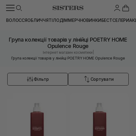
ВОЛОССЯ
ОБЛИЧЧЯ
ТІЛО
ДІМ
МЕРЧ
НОВИНКИ
БЕСТСЕЛЕРИ
АК
Група колекції товарів у лінійці POETRY HOME
Opulence Rouge
|
Інтернет магазин косметики
Група колекції товарів у лінійці POETRY HOME Opulence Rouge
Фільтр
Сортувати