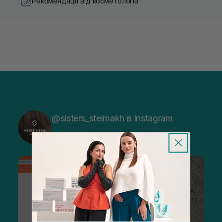
Рекомендації від косметологів
@sisters_stelmakh в Instagram
Підписатися