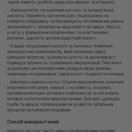
також живить і робить шкіру рук ніжною та м'якшою;
-
Амінокислоти, глутамінова кислота та аспарагінова
кислота.
Сприяють загоєнню ран, пошкоджень на
поверхні епідермісу та підтримують оптимальний рівень
зволоженості, зберігаючи здоровий стан шкіри, беруть
участь у формуванні колагенових та еластинових
волокон, дарують антиоксидантний захист;
- 8 видів гіалуронової кислоти та пантенол
. Комплекс
зволожуючих компонентів, який наповнює шкіру
цілющою вологою, усуваючи сухість та дискомфорт,
підвищує пружність та вирівнює мікрорельєф. Пантенол
додатково заспокоюватиме роздратовані ділянки,
зніматиме почервоніння, припухлості та відчуття печіння;
-
Комплекс жирних кислот
. Сприяє відновленню захисних
властивостей шкіри, знижує її чутливість, посилює
проникнення інших активних компонентів та негативно
впливає на патогенні мікроорганізми, бактерії, дріжджі,
гриби та віруси, попереджаючи розвиток запальних
процесів на поверхні епідерми.
Спосіб використання
нанесіть на суху, чисту шкіру рук масажними рухами.