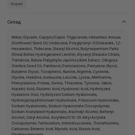
Корея
Склад
Water, Glycerin, Caprylic/Capric Triglyceride, Helianthus Annuus
(Sunflower) Seed Oil, Undecane, Polyglyceryl-3 Distearate, 1,2-
Hexanediol, Tridecane, Stearyl Alcohol, Butyrospermum Parkii
(Shea) Butter, Hydrogenated Lecithin, Glyceryl Stearate Citrate,
Trehalose, Betula Platyphylla Japonica Bark Extract, Orbignya
Oleifera Seed Oil, Panthenol, Pantolactone, Pentylene Glycol,
Butylene Glycol, Tocopherol, Alanine, Arginine, Cysteine,
Glycine, Histidine, Isoleucine, Leucine, Lysine, Methionine,
Phenylalanine, Proline, Serine, Threonine, Tyrosine, Valine,
Aspartic Acid, Glutamic Acid, Hyaluronic Acid, Hydrolyzed
Hyaluronic Acid, Hydrolyzed Sodium Hyaluronate,
Hydroxypropyltrimonium Hyaluronate, Potassium Hyaluronate,
Sodium Hyaluronate, Sodium Hyaluronate Crosspolymer,
Sodium Acetylated Hyaluronate, Arachidyl Alcohol, Behenyl
Alcohol, Cetyl Alcohol, Acrylates/C10-30 Alkyl Acrylate
Crosspolymer, Tetrasodium, Iminodisuccinate, Tromethamine,
Carbomer, Behenic Acid, Myristic Acid, Stearic Acid,
Ethylhexylglycerin.