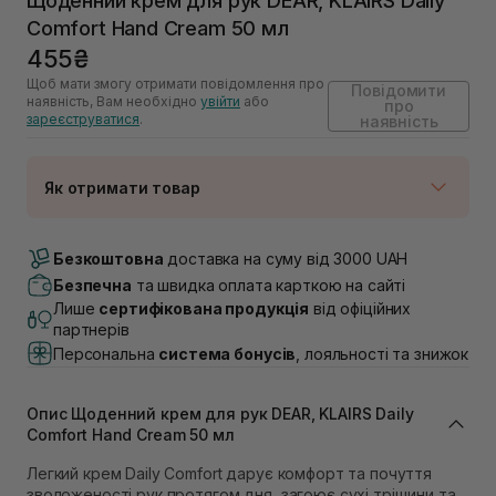
Щоденний крем для рук DEAR, KLAIRS Daily
Comfort Hand Cream 50 мл
455₴
Щоб мати змогу отримати повідомлення про
Повідомити
наявність, Вам необхідно
увійти
або
про
зареєструватися
.
наявність
Як отримати товар
Доставка Новою Поштою
Немає в наявності!
Безкоштовна
доставка на суму від 3000 UAH
Самовивіз м. Луцьк, вул. Винниченка 4
Безпечна
та швидка оплата карткою на сайті
Немає в наявності!
Лише
сертифікована продукція
від офіційних
Самовивіз м. Львів, вул. Академіка Підстригача, 1В
партнерів
(Duck’s Lake)
Персональна
система бонусів
, лояльності та знижок
Немає в наявності!
Самовивіз м. Львів, вул. Івана Франка 36
Немає в наявності!
Опис Щоденний крем для рук DEAR, KLAIRS Daily
Самовивіз м. Львів, вул. Степана Бандери 45
Comfort Hand Cream 50 мл
Немає в наявності!
Самовивіз м. Рівне, вул. 16-го Липня, 15
Легкий крем Daily Comfort дарує комфорт та почуття
Немає в наявності!
зволоженості рук протягом дня, загоює сухі тріщини та