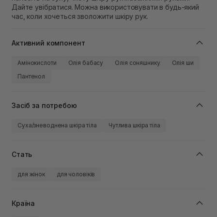
Дайте увібратися. Можна використовувати в будь-який
час, коли хочеться зволожити шкіру рук.
Активний компонент
Амінокислоти
Олія бабасу
Олія соняшнику
Олія ши
Пантенол
Засіб за потребою
Суха/зневоднена шкіра тіла
Чутлива шкіра тіла
Стать
для жінок
для чоловіків
Країна