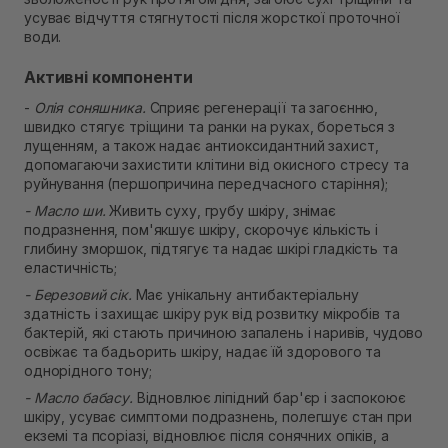
Самовивіз м. Рівне, вул. Кулика і Гудачека 23 (ТЦ
усуває відчуття стягнутості після жорсткої проточної
Екватор)
води.
Немає в наявності!
Активні компоненти
-
Олія соняшника.
Сприяє регенерації та загоєнню,
швидко стягує тріщини та ранки на руках, бореться з
лущенням, а також надає антиоксидантний захист,
допомагаючи захистити клітини від окисного стресу та
руйнування (першопричина передчасного старіння);
- Масло ши.
Живить суху, грубу шкіру, знімає
подразнення, пом'якшує шкіру, скорочує кількість і
глибину зморшок, підтягує та надає шкірі гладкість та
еластичність;
- Березовий сік.
Має унікальну антибактеріальну
здатність і захищає шкіру рук від розвитку мікробів та
бактерій, які стають причиною запалень і наривів, чудово
освіжає та бадьорить шкіру, надає їй здорового та
однорідного тону;
- Масло бабасу.
Відновлює ліпідний бар'єр і заспокоює
шкіру, усуває симптоми подразнень, полегшує стан при
екземі та псоріазі, відновлює після сонячних опіків, а