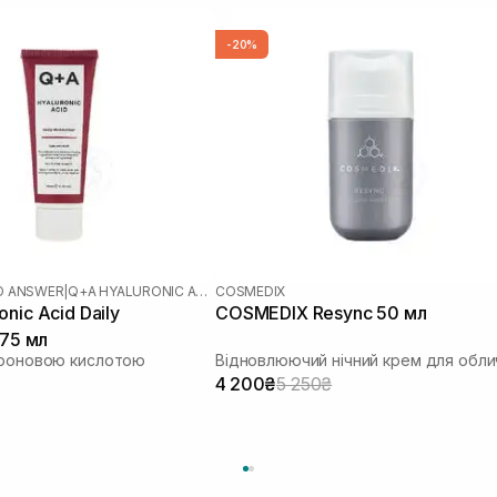
-20%
D ANSWER
|
Q+A HYALURONIC ACID
COSMEDIX
nic Acid Daily
COSMEDIX Resync 50 мл
 75 мл
уроновою кислотою
Відновлюючий нічний крем для обли
4 200₴
5 250₴