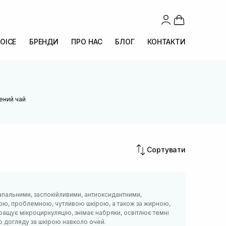
OICE
БРЕНДИ
ПРО НАС
БЛОГ
КОНТАКТИ
ений чай
Сортувати
апальними, заспокійливими, антиоксидантними,
ою, проблемною, чутливою шкірою, а також за жирною,
кращує мікроциркуляцію, знімає набряки, освітлює темні
о догляду за шкірою навколо очей.