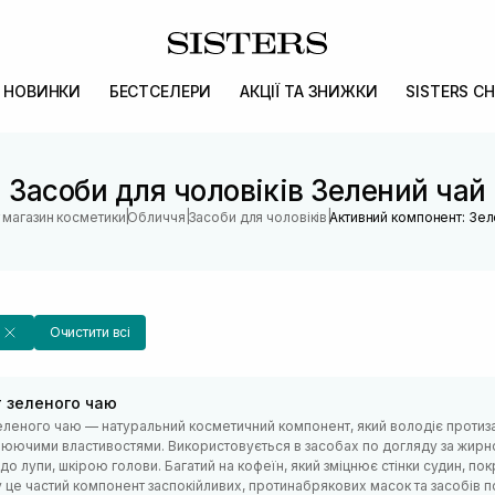
НОВИНКИ
БЕСТСЕЛЕРИ
АКЦІЇ ТА ЗНИЖКИ
SISTERS CH
Засоби для чоловіків Зелений чай
|
|
|
 магазин косметики
Обличчя
Засоби для чоловіків
Активний компонент: Зел
й
Очистити всі
т зеленого чаю
зеленого чаю — натуральний косметичний компонент, який володіє протиз
юючими властивостями. Використовується в засобах по догляду за жирн
о лупи, шкірою голови. Багатий на кофеїн, який зміцнює стінки судин, по
 це частий компонент заспокійливих, протинабрякових масок та засобів п