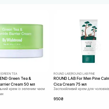
D
|
GREEN TEA
ROUND LAB
|
ROUND LAB PINE
END Green Tea &
ROUND LAB For Men Pine Cal
arrier Cream 50 мл
Cica Cream 75 мл
ьний крем із зеленим чаєм
Заспокійливий крем для чоловікі
ми
950₴