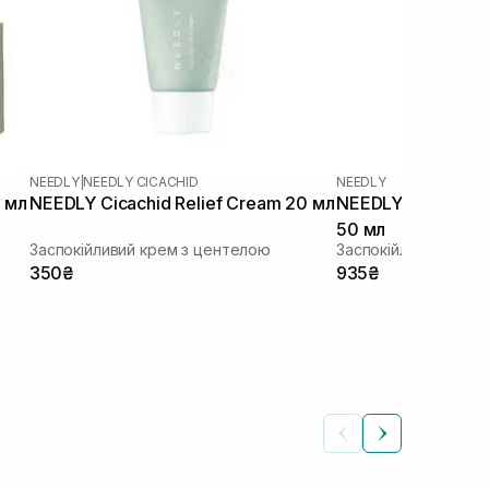
NEEDLY
|
NEEDLY CICACHID
NEEDLY
 мл
NEEDLY Cicachid Relief Cream 20 мл
NEEDLY Panthenol
50 мл
Заспокійливий крем з центелою
Заспокійливий крем
350₴
935₴