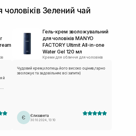
я чоловіків Зелений чай
я
Гель-крем зволожувальний
r
для чоловіків MANYO
Cream
FACTORY Ultimit All-in-one
Water Gel 120 мл
ів
Креми для обличчя для чоловіків
Чудовий крем,хлопець його високо оцінив,гарно
зволожує та задовільняє всі запити)
я й
це
оші,
а,
рно
Єлизавета
 не
Є
30.10.2024, 13:10
деал
ем.
BR