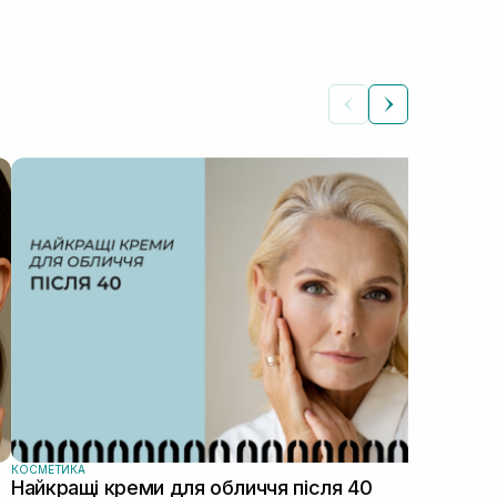
КОС
Як
Автор: Ілона Сич
зас
прав
пі...
КОСМЕТИКА
Найкращі креми для обличчя після 40