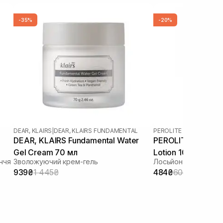
-35%
-20%
DEAR, KLAIRS
|
DEAR, KLAIRS FUNDAMENTAL
PEROLITE
DEAR, KLAIRS Fundamental Water
PEROLITE Azelogy
Gel Cream 70 мл
Lotion 100 мл
ччя
Зволожуючий крем-гель
Лосьйон з азелаїн
939₴
1 445₴
484₴
605₴