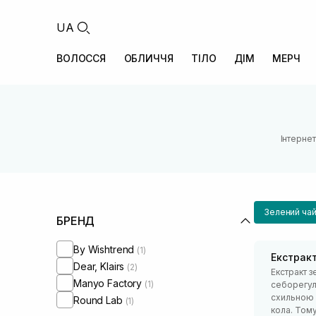
UA
ВОЛОССЯ
ОБЛИЧЧЯ
ТІЛО
ДІМ
МЕРЧ
Інтернет
Зелений ча
БРЕНД
By Wishtrend
(1)
Екстрак
Dear, Klairs
(2)
Екстракт 
Manyo Factory
(1)
себорегул
схильною д
Round Lab
(1)
кола. Тому