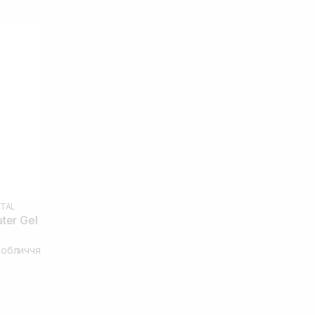
NTAL
ter Gel
 обличчя