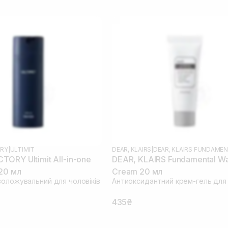
RY
|
ULTIMIT
DEAR, KLAIRS
|
DEAR, KLAIRS FUNDAME
ORY Ultimit All-in-one
DEAR, KLAIRS Fundamental Wa
120 мл
Cream 20 мл
воложувальний для чоловіків
Антиоксидантний крем-гель для
435₴