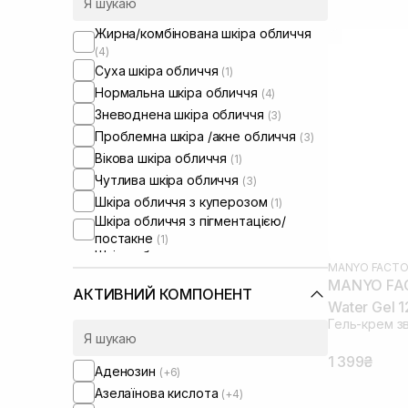
Жирна/комбінована шкіра обличчя
(4)
Суха шкіра обличчя
(1)
Нормальна шкіра обличчя
(4)
Зневоднена шкіра обличчя
(3)
Проблемна шкіра /акне обличчя
(3)
Вікова шкіра обличчя
(1)
Чутлива шкіра обличчя
(3)
Шкіра обличчя з куперозом
(1)
Шкіра обличчя з пігментацією/
постакне
(1)
Шкіра обличчя з розширеними
MANYO FACTO
порами
(3)
MANYO FACT
Шкіра обличчя з порушеним
АКТИВНИЙ КОМПОНЕНТ
Water Gel 
барʼєром
(2)
Гель-крем з
1 399₴
Аденозин
(+6)
Азелаїнова кислота
(+4)