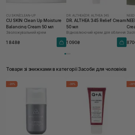
CU SKIN
|
CLEAN-UP
DR. ALTHEA
|
DR. ALTHEA 345
NEED
CU SKIN Clean Up Moisture
DR. ALTHEA 345 Relief Cream
NEE
Balancing Cream 50 мл
50 мл
Cre
Зволожувальний крем
Відновлюючий крем для обличчя
Засп
1 848₴
1 090₴
870
Товари зі знижками в категорії Засоби для чоловіків
-20%
-30%
-20