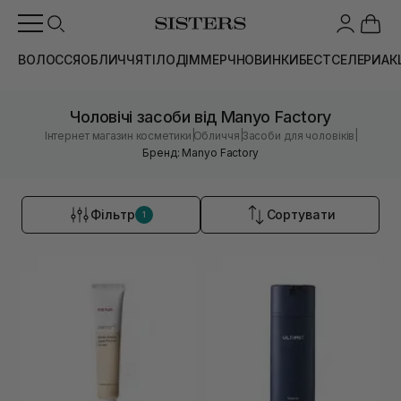
ВОЛОССЯ
ОБЛИЧЧЯ
ТІЛО
ДІМ
МЕРЧ
НОВИНКИ
БЕСТСЕЛЕРИ
АК
Чоловічі засоби від Manyo Factory
|
|
|
Інтернет магазин косметики
Обличчя
Засоби для чоловіків
Бренд: Manyo Factory
Фільтр
Сортувати
1