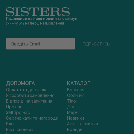
Підпишись на наші новини
та отримуй
знижку 5% на перше замовлення
Email
підписатись
ДОПОМОГА
КАТАЛОГ
Оплата та доставка
Волосся
Як зробити замовлення
Обличчя
Відповіді на запитання
Тіло
Про нас
Дім
ЗМІ про нас
Мерч
Сертифікати та нагороди
Новинки
Блог
Акції та знижки
Бюті словник
Бренди