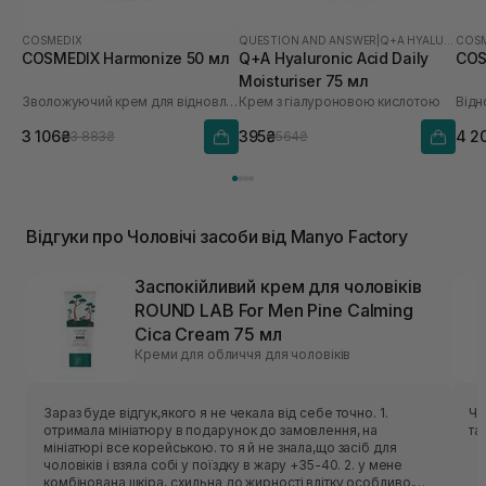
COSMEDIX
QUESTION AND ANSWER
|
Q+A HYALURONIC ACID
COSM
COSMEDIX Harmonize 50 мл
Q+A Hyaluronic Acid Daily
COS
Moisturiser 75 мл
Зволожуючий крем для відновлення мікробіома
Крем з гіалуроновою кислотою
3 106₴
395₴
4 2
3 883₴
564₴
Відгуки про Чоловічі засоби від Manyo Factory
Заспокійливий крем для чоловіків
ROUND LAB For Men Pine Calming
Cica Cream 75 мл
Креми для обличчя для чоловіків
Зараз буде відгук,якого я не чекала від себе точно. 1.
Чу
отримала мініатюру в подарунок до замовлення, на
та
мініатюрі все корейською. то я й не знала,що засіб для
чоловіків і взяла собі у поїздку в жару +35-40. 2. у мене
комбінована шкіра, схильна до жирності влітку особливо,