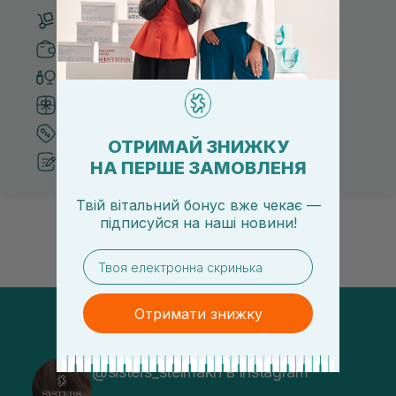
Безкоштовна доставка від 3000 UAH
Безпечні способи оплати
Тільки оригінальна косметика
Система бонусів та лояльності
Кращі ціни та топ товари
ОТРИМАЙ ЗНИЖКУ
Рекомендації від косметологів
НА ПЕРШЕ ЗАМОВЛЕНЯ
Твій вітальний бонус вже чекає —
підписуйся
на
наші новини!
email
Отримати знижку
@sisters_stelmakh в Instagram