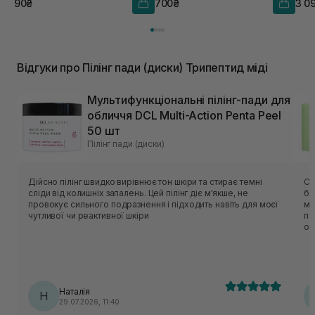
90₴
700₴
3 0
Відгуки про Пілінг пади (диски) Трипептид міді
Мультифункціональні пілінг-пади для
обличчя DCL Multi-Action Penta Peel
50 шт
Пілінг пади (диски)
Дійсно пілінг швидко вирівнює тон шкіри та стирає темні
Са
сліди від колишніх запалень. Цей пілінг діє м'якше, не
ба
провокує сильного подразнення і підходить навіть для моєї
мо
чутливої чи реактивної шкіри
па
оч
ап
сп
га
на
оч
Наталія
Н
ва
29.07.2026, 11:40
пі