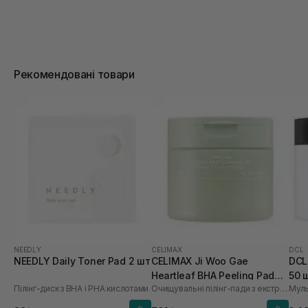
Рекомендовані товари
NEEDLY
CELIMAX
DCL
NEEDLY Daily Toner Pad 2 шт
CELIMAX Ji Woo Gae
DCL
Heartleaf BHA Peeling Pad
50 
Пілінг-диск з BHA і PHA кислотами
Очищувальні пілінг-пади з екстрактом хауттюйнії та BHA кислотами
60 шт