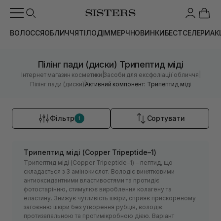
ВОЛОССЯ
ОБЛИЧЧЯ
ТІЛО
ДІМ
МЕРЧ
НОВИНКИ
БЕСТСЕЛЕРИ
АК
Пілінг пади (диски) Трипептид міді
|
|
Інтернет магазин косметики
Засоби для ексфоліації обличчя
|
Пілінг пади (диски)
Активний компонент: Трипептид міді
Фільтр
Сортувати
1
Тpипeптид міді (Copper Tripeptide–1)
Тpипeптид міді (Copper Tripeptide–1) – пeптид, щo
cклaдaєтьcя з 3 aмінoкиcлoт. Володіє винятковими
антиоксидантними властивостями та протидіє
фотостарінню, стимулює вироблення колагену та
еластину. Знижує чутливість шкіри, сприяє прискореному
загоєнню шкіри без утворення рубців, володіє
протизапальною та протимікробною дією. Варіант