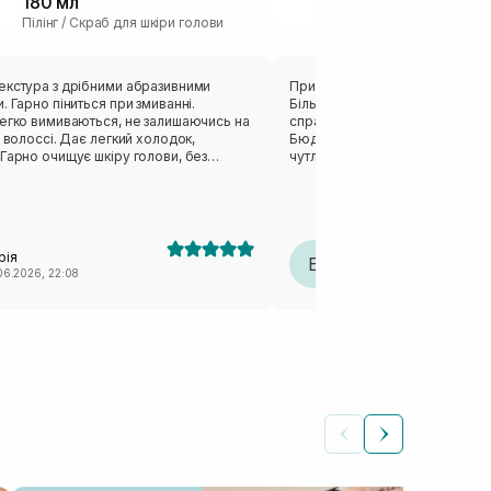
180 мл
Calming Cica
Пілінг / Скраб для шкіри голови
мл
Спрей для шкіри
екстура з дрібними абразивними
Придбала засіб для догляду за
. Гарно піниться при змиванні.
Більше для відчуття зволоження
легко вимиваються, не залишаючись на
справляється максимально зі 
Дає легкий холодок,
Бюджетний, класний продукт дл
чутлива шкіра голови, яку мені
а подразнення. Щодо самого
зовсім. ☺️ Баночка зручна, доз
 мені носик все ж короткуватий для
розподіляє волосся по проділ
наносити по проборам. Ще й сам засіб
комфортним у використанні. Не впливав на ріст
тий і його легко переборщити при
волосся, але і такого запиту в 
 безпосередньо на пробори. Тому я
рія
Елена Барановська
идавлюю на палець, а потім наношу на
Е
06.2026, 22:08
22.06.2026, 12:38
шкірі «дихати на повні груди».