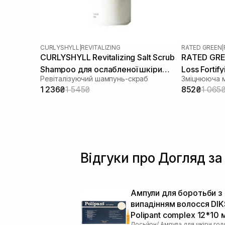
CURLYSHYLL
|
REVITALIZING
RATED GREEN
|
CURLYSHYLL Revitalizing Salt Scrub
RATED GREE
Shampoo для ослабленої шкіри
Loss Fortif
Ревіталізуючий шампунь-скраб
Зміцнююча м
голови та тонкого волосся 300 мл
1 236₴
1 545₴
852₴
1 065
Відгуки про Догляд за
Ампули для боротьби з
випадінням волосся DI
Polipant complex 12*10 
Лосьйон/ Ампула для шкіри гол