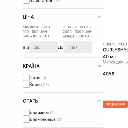
Rated Green
(6)
ЦІНА
Менше 100 UAH
1000 – 2000 UAH
100 – 500 UAH
2000 – 5000 UAH
500 – 1000 UAH
Більше 5000 UAH
CURLYSHYLL
|
Від
До
CURLYSHYL
40 мл
Маска для ш
КРАЇНА
405₴
Італія
(3)
Корея
(16)
СТАТЬ
ПОДАРУНОК
для жінок
(19)
для чоловіків
(2)