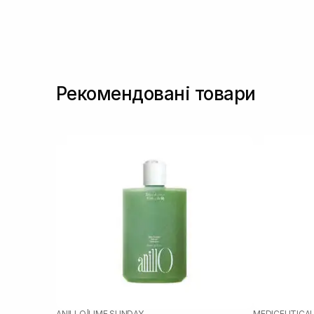
Олія бабасу
(1)
Олія жожоба
(3)
Олія макадамії
(1)
Олія сої
(2)
Олія таману
(1)
Рекомендовані товари
Олія цитрусових
(6)
Олія ши
(2)
Пантенол
(1)
Пробіотики
(1)
Протеїни
(2)
Протеїни пшениці
(2)
Розмарин
(3)
Саліцилова кислота
(6)
Чайне дерево
(1)
ANILLO
|
LIME SUNDAY
MEDICEUTICA