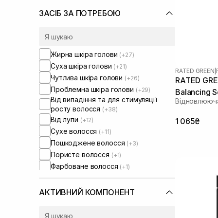
ЗАСІБ ЗА ПОТРЕБОЮ
Жирна шкіра голови
(+27)
Суха шкіра голови
(+21)
RATED GREEN
|
Чутлива шкіра голови
(+26)
RATED GRE
Проблемна шкіра голови
(+29)
Balancing 
Від випадіння та для стимуляції
Відновлююча
росту волосся
(+38)
Від лупи
(+12)
1 065₴
Сухе волосся
(+11)
Пошкоджене волосся
(+3)
Пористе волосся
(+1)
Фарбоване волосся
(+1)
Тонке волосся
Ламке волосся
(+4)
АКТИВНИЙ КОМПОНЕНТ
Для обʼєму волосся
(+7)
Для відновлення волосся
(+1)