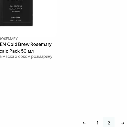
ROSEMARY
EN Cold Brew Rosemary
calp Pack 50 мл
 маска з соком розмарину
←
1
2
→