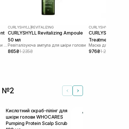
CURLYSHYLL
|
REVITALIZING
CURLYSHYLL
|
HEADSPA 
nt
CURLYSHYLL Revitalizing Ampoule
CURLYSHYLL Root
50 мл
Treatment 250 мл
Ревіталізуюча маска для шкіри голови та волосся
Ревіталізуюча ампула для шкіри голови
Маска для шкіри го
865₴
1 235₴
976₴
1 220₴
а №2
Кислотний скраб-пілінг для
Заспокійливи
шкіри голови WHOCARES
шкіри голов
Pumping Protein Scalp Scrub
голок сосни