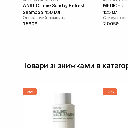
ANILLO Lime Sunday Refresh
MEDICEUTIC
Shampoo 450 мл
125 мл
Освіжаючий шампунь
1 590₴
2 005₴
Товари зі знижками в катего
-20%
-20%