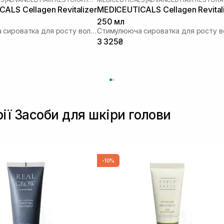
ALS Cellagen Revitalizer
MEDICEUTICALS Cellagen Revital
250 мл
Стимулююча сироватка для росту волосся та здоров’я шкіри голови
3 325₴
рії Засоби для шкіри голови
-10%