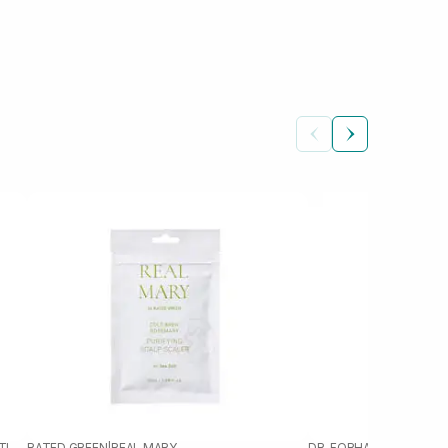
ADVANCED HAIR RESTORATION TECHNOLOGY WOMEN
RATED GREEN
|
REAL MARY
DR. FORHAIR
|
DR.FORHAI