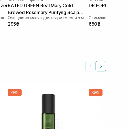
izer
RATED GREEN Real Mary Cold
DR.FORHAIR Follig
Brewed Rosemary Purifyng Scalp
Стимулююча сироватка для росту волосся та здоров’я шкіри голови
Очищаюча маска для шкіри голови з морською сіллю
Стимулюючий тонік 
Scaler 50 мл
295₴
650₴
-30%
-20%