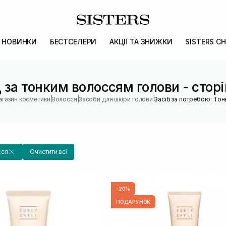
НОВИНКИ
БЕСТСЕЛЕРИ
АКЦІЇ ТА ЗНИЖКИ
SISTERS CH
 за тонким волоссям голови - стор
|
|
|
агазин косметики
Волосся
Засоби для шкіри голови
Засіб за потребою: Тон
сся
Очистити всі
-20%
ПОДАРУНОК