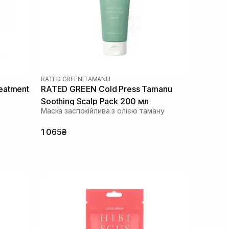
RATED GREEN
|
TAMANU
eatment
RATED GREEN Cold Press Tamanu
Soothing Scalp Pack 200 мл
Маска заспокійлива з олією таману
1 065₴