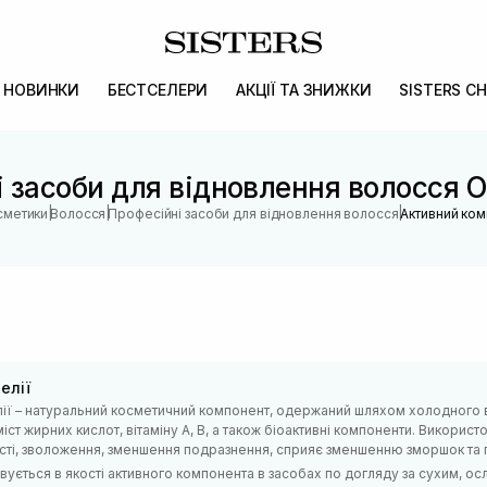
НОВИНКИ
БЕСТСЕЛЕРИ
АКЦІЇ ТА ЗНИЖКИ
SISTERS CH
 засоби для відновлення волосся О
|
|
|
осметики
Волосся
Професійні засоби для відновлення волосся
Активний ком
елії
лії – натуральний косметичний компонент, одержаний шляхом холодного ві
іст жирних кислот, вітаміну А, В, а також біоактивні компоненти. Використ
сті, зволоження, зменшення подразнення, сприяє зменшенню зморшок та 
вується в якості активного компонента в засобах по догляду за сухим, 