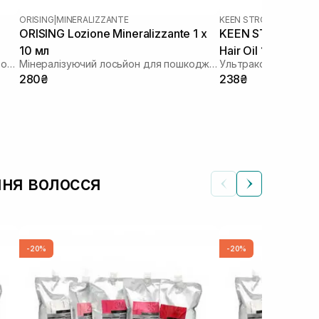
ORISING
|
MINERALIZZANTE
KEEN STROK
ORISING Lozione Mineralizzante 1 х
KEEN STROK Lotion 
10 мл
Hair Oil 1 шт
Ампули для відновлення структури волосся
Мінералізуючий лосьйон для пошкодженого волосся
280₴
238₴
ння волосся
-20%
-20%