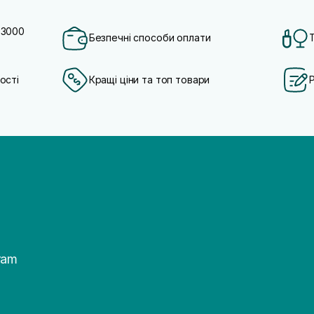
 3000
Безпечні способи оплати
ості
Кращі ціни та топ товари
ram