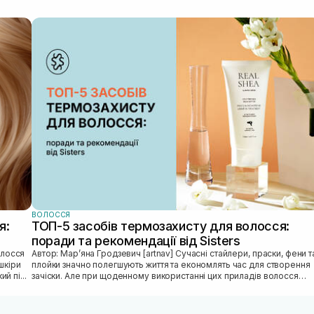
тму
укту
з на
 на
 як
і
. На
яді
ВОЛОССЯ
я:
ТОП-5 засобів термозахисту для волосся:
поради та рекомендації від Sisters
Автор: Марʼяна Гродзевич [artnav] Сучасні стайлери, праски, фени та
шкіри
плойки значно полегшують життя та економлять час для створення
й пі...
зачіски. Але при щоденному використанні цих приладів волосся
може...