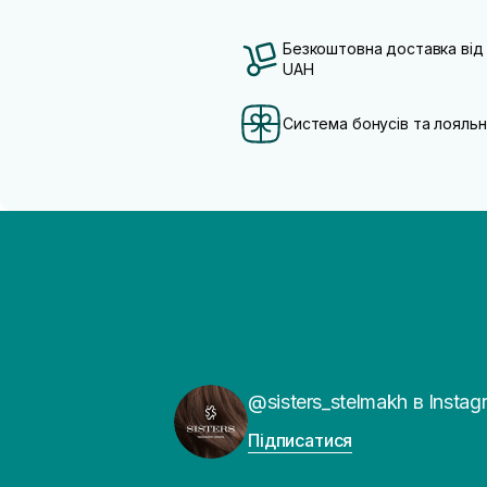
Безкоштовна доставка від
UAH
Система бонусів та лояльн
@sisters_stelmakh в Instag
Підписатися