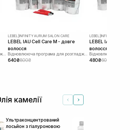
LEBEL
|
INFINITY AURUM SALON CARE
LEBEL
|
INFINITY AURUM
LEBEL IAU Cell Care M - довге
LEBEL IAU Cell Ca
волосся
волосся
Відновлююча програма для розгладження пористого волосся «Щастя для волосся»
Відновлююча програма для розгладження пористого волосся «Щастя для волосся»
640₴
800₴
480₴
600₴
лія камелії
Ультраконцентрований
Процедура, з
лосьйон з гіалуроновою
починалось 