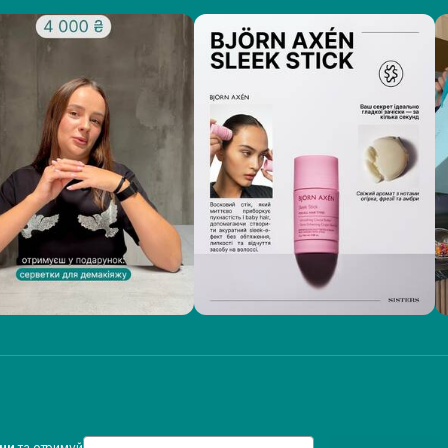
Email
ини
та отримуй