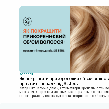
розповідали консультанти. Далі згідно алгори
я мала збільшувати інтервали без цього прод
(тобто якщо раніше використовувала один ра
3 миття, то далі я мала збільшити пропуски)
Згодом я перейшла на використання один раз
2-3 тижні. Коли я використовувала цей засіб
регулярно, моє волосся ущільнилось і я
отримала той бажаний ефект, який хотіла -
щільного полотна. А надалі маска почала
абсолютно по-іншому працювати на моєму
волоссі, воно стало більш м’якшим, але сама
волосина дійсно ніби щільніша. 😍 Перед тим,
використовувати цей продукт, я підрізала кінц
для того, щоб оновити довжину і зріз волосся
сьогоднішній день цей продукт в моєму догл
більше двох місяців і я не бачу січених кінців.
Внизу додала фото (скріни з відео) волосся з
маскою після місяця використання.
ВОЛОССЯ
Як покращити прикореневий об'єм волосс
практичні поради від Sisters
Автор: Віка Нагорна [artnav] Отримати прикореневий об’єм волосся
можна лише через комплексний підхід: правильне очищення 
голови, грамотну техніку сушіння та використання стайлінгу, яки