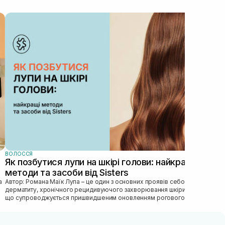
ВОЛ
Ма
ви
пр
Гла
пра
том
догл
ВОЛОССЯ
Як позбутися лупи на шкірі голови: найкращі
методи та засоби від Sisters
Автор: Романа Маїк Лупа – це один з основних проявів себорейного
дерматиту, хронічного рецидивуючого захворювання шкіри голови,
що супроводжується пришвидшеним оновленням рогового
епітелію, порушен...