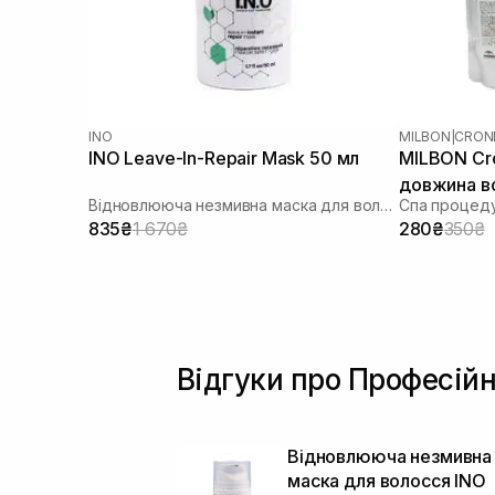
INO
MILBON
|
CRON
INO Leave-In-Repair Mask 50 мл
MILBON Cr
довжина в
Відновлююча незмивна маска для волосся
Спа процеду
835₴
1 670₴
280₴
350₴
Відгуки про Професійн
Відновлююча незмивна
маска для волосся INO