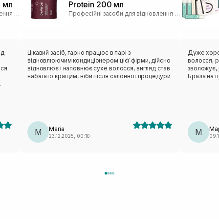
0 мл
Protein 200 мл
Професійні засоби для відновлення волосся
Професійні засоби для відновлення волосся
ід
Цікавий засіб, гарно працює в парі з
Дуже хоро
відновлюючим кондиціонером цієї фірми, дійсно
волосся, р
вся
відновлює і наповнює сухе волосся, вигляд став
зволожує,
набагато кращим, ніби після салонної процедури
Брала на п
а до
то
я,
Maria
Ма
не)
M
М
23.12.2025, 00:10
09.1
я
а
иття
 і
и
воно
ені