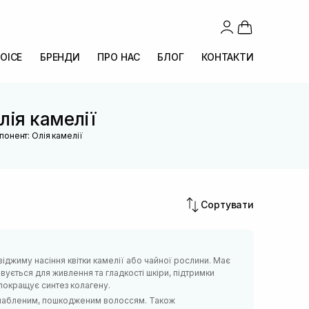
OICE
БРЕНДИ
ПРО НАС
БЛОГ
КОНТАКТИ
лія камелії
понент: Олія камелії
Сортувати
джиму насіння квітки камелії або чайної рослини. Має
овується для живлення та гладкості шкіри, підтримки
покращує синтез колагену.
ослабленим, пошкодженим волоссям. Також