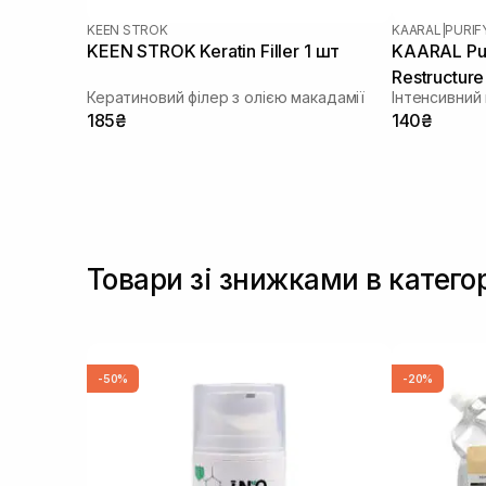
KEEN STROK
KAARAL
|
PURIF
KEEN STROK Keratin Filler 1 шт
KAARAL Pur
Restructure
Кератиновий філер з олією макадамії
185₴
140₴
Товари зі знижками в катего
-50%
-20%