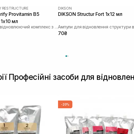
Y RESTRUCTURE
DIKSON
ify Provitamin B5
DIKSON Structur Fort 1х12 мл
 1х10 мл
Інтенсивний відновлюючий комплекс з провітаміном В5
70₴
рії Професійні засоби для відновле
-20%