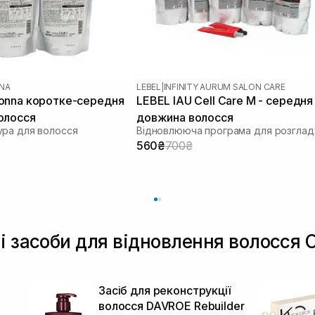
NA
LEBEL
|
INFINITY AURUM SALON CARE
onna коротке-середня
LEBEL IAU Cell Care М - середня
олосся
довжина волосся
ра для волосся
560₴
700₴
і засоби для відновлення волосся О
Засіб для реконструкції
волосся DAVROE Rebuilder