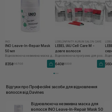
INO
LEBEL
|
INFINITY AURUM SALON CARE
LEBE
INO Leave-In-Repair Mask
LEBEL IAU Cell Care M -
LEBE
50 мл
довге волосся
сер
Відновлююча незмивна маска для волосся
Відновлююча програма для розгладження пористого волосся «Щастя для волосся»
835₴
640₴
560
1 670₴
800₴
Відгуки про Професійні засоби для відновлення
волосся від Davines
Відновлююча незмивна маска для
волосся INO Leave-In-Repair Mask 50