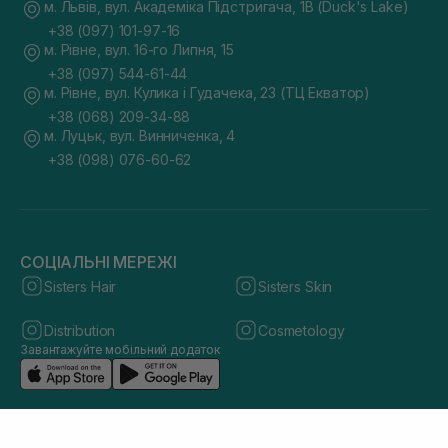
м. Львів, вул. Академіка Підстригача, 1В (Duck's Lake)
+38 (097) 101-97-16
м. Рівне, вул. 16-го Липня, 15
+38 (097) 544-61-44
м. Рівне, вул. Кулика і Гудачека, 23 (ТЦ Екватор)
+38 (068) 209-34-88
м. Луцьк, вул. Винниченка, 4
+38 (098) 076-60-62
СОЦІАЛЬНІ МЕРЕЖІ
Sisters Hair
Sisters Skin
Distribution
Cosmetology
Завантажуйте мобільний додаток