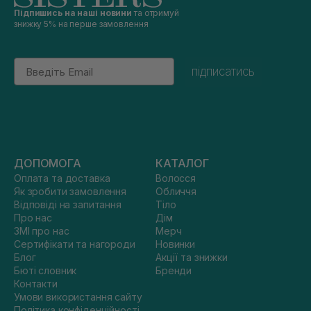
Підпишись на наші новини
та отримуй
знижку 5% на перше замовлення
Email
підписатись
ДОПОМОГА
КАТАЛОГ
Оплата та доставка
Волосся
Як зробити замовлення
Обличчя
Відповіді на запитання
Тіло
Про нас
Дім
ЗМІ про нас
Мерч
Сертифікати та нагороди
Новинки
Блог
Акції та знижки
Бюті словник
Бренди
Контакти
Умови використання сайту
Політика конфіденційності