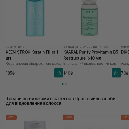
KEEN STROK
KAARAL
|
PURIFY RESTRUCTURE
DIKS
KEEN STROK Keratin Filler 1
KAARAL Purify Provitamin B5
DIKS
шт
Restructure 1х10 мл
Кератиновий філер з олією макадамії
Інтенсивний відновлюючий комплекс з провітаміном В5
185₴
140₴
70₴
Товари зі знижками в категорії Професійні засоби
для відновлення волосся
-50%
-20%
-20