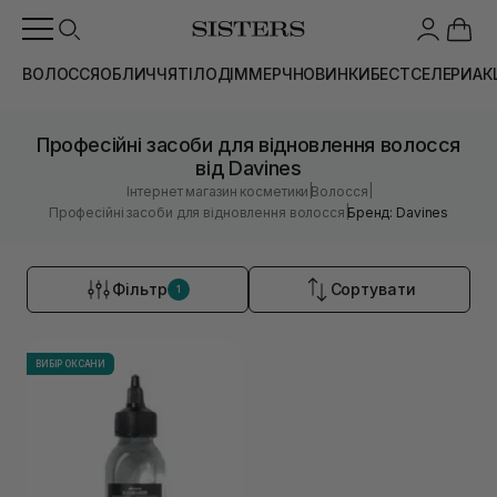
ВОЛОССЯ
ОБЛИЧЧЯ
ТІЛО
ДІМ
МЕРЧ
НОВИНКИ
БЕСТСЕЛЕРИ
АК
Професійні засоби для відновлення волосся
від Davines
|
|
Інтернет магазин косметики
Волосся
|
Професійні засоби для відновлення волосся
Бренд: Davines
Фільтр
Сортувати
1
ВИБІР ОКСАНИ