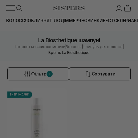
ВОЛОССЯ
ОБЛИЧЧЯ
ТІЛО
ДІМ
МЕРЧ
НОВИНКИ
БЕСТСЕЛЕРИ
АК
La Biosthetique шампуні
|
|
|
Інтернет магазин косметики
Волосся
Шампунь для волосся
Бренд: La Biosthetique
Фільтр
Сортувати
1
ВИБІР ОКСАНИ