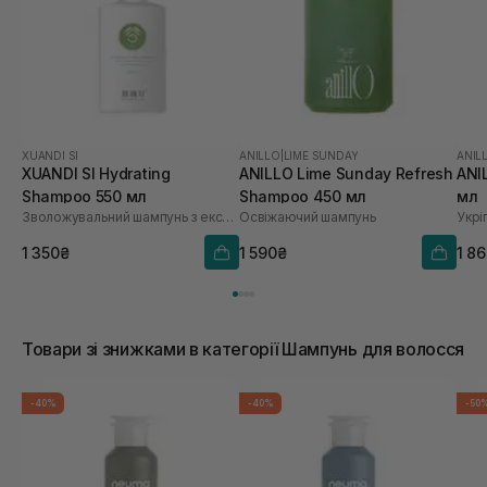
XUANDI SI
ANILLO
|
LIME SUNDAY
ANIL
XUANDI SI Hydrating
ANILLO Lime Sunday Refresh
ANI
Shampoo 550 мл
Shampoo 450 мл
мл
Зволожувальний шампунь з екстрактом зерна
Освіжаючий шампунь
1 350₴
1 590₴
1 8
Товари зі знижками в категорії Шампунь для волосся
-40%
-40%
-50