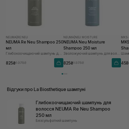
NEUMA
|
RE NEU
NEUMA
|
NEU MOISTURE
MKS
NEUMA Re Neu Shampoo 250
NEUMA Neu Moisture
MKS
мл
Shampoo 250 мл
Sha
Глибокоочищаючий шампунь для волосся
Зволожуючий шампунь для волосся
Шамп
825₴
825₴
458
1 375₴
1 375₴
Відгуки про La Biosthetique шампуні
Глибокоочищаючий шампунь для
волосся NEUMA Re Neu Shampoo
250 мл
Безсульфатний шампунь