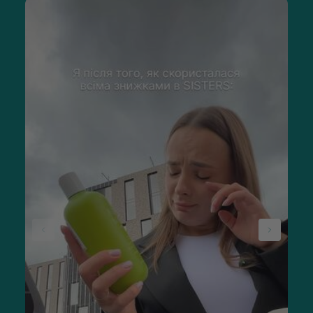
Шампунь Ла Біостетик нормалізуючий
Стрес, гормональний збій або звичайні заняття спортом
призводять до того, що волосся стає липким вже через
кілька годин після миття голови. Несвіжа зачіска
розпадається і справляє неохайне враження. Причиною є
мокра шкіра голови. Для боротьби з цією поширеною
проблемою компанія La Biosthétique розробила
регулювальний шампунь. Секрет нормалізації полягає в
ефективному комплексі активних інгредієнтів, який
дбайливо очищає волосся, зменшуючи при цьому
небажане потовиділення шкірою голови. Чистота й об'єм
зачіски зберігаються довше, локони пахнуть ніжним
ароматом і свіжістю.
Ціна, яку покупець заплатить за фірмовий шампунь La
Biosthetique, - це вартість здоров'я і краси власного
волосся. Правильно підбираючи продукцію під свій тип
пасом, користувач забезпечить локонам повноцінне
живлення і довготривале зволоження.
Онлайн-покупка косметики для тіла
та волосся
Хочете купити брендовий шампунь La Biosthetique в Києві?
В інтернет-магазині Sisters можна придбати онлайн будь-