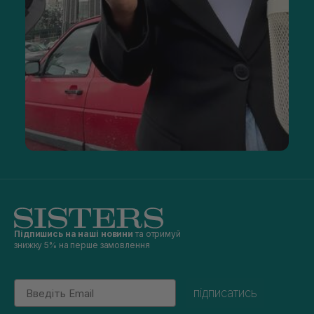
яку косметичну продукцію для тіла і волосся з доставкою
по Україні. Хороші ціни, широкий асортимент, відгуки
покупців про товари ви зустрінете на сайті
https://sisters.co.ua/. Тут представлена тільки оригінальна
косметика від відомих фірм.
Підпишись на наші новини
та отримуй
знижку 5% на перше замовлення
Email
підписатись