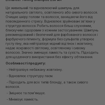
Самовивіз м. Рівне, вул. 16-го Липня, 15
Немає в наявності!
Це живильний та відновлюючий шампунь для
Самовивіз м. Рівне, вул. Кулика і Гудачека 23 (ТЦ
натурального світлого, освітленого або сивого волосся.
Екватор)
Очищає шкіру голови та волосся, захищаючи його від
Немає в наявності!
повсякденного стресу. Відновлює зруйновані зв'язки у
структурі волосся. Робить волосся більш слухняним,
блискучим і здоровим з кожним застосуванням. Шампунь
рекомендований і безпечний для фарбованого волосся і
фарбуючого пігменту, формула без сульфатів утворює
густу піну, яка нейтралізує мідний відтінок і жовтизну,
надає яскравості світлому, освітленому і сивому
волоссю. Значно зменшує ламкість та сухість. Підходить
для щоденного використання без ефекту обтяження.
Особливості продукту:
- Нейтралізує небажану жовтизну.
- Відновлює структуру пасм.
- Підходить для всіх типів блонду, а також сивого
волосся.
- Зміцнює та пом'якшує.
- Мінімізує ламкість.