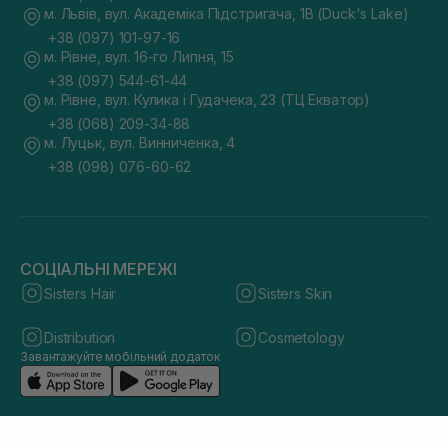
м. Львів, вул. Академіка Підстригача, 1В (Duck's Lake)
+38 (097) 101-97-16
м. Рівне, вул. 16-го Липня, 15
+38 (097) 544-61-44
м. Рівне, вул. Кулика і Гудачека, 23 (ТЦ Екватор)
+38 (068) 209-34-88
м. Луцьк, вул. Винниченка, 4
+38 (098) 076-60-62
СОЦІАЛЬНІ МЕРЕЖІ
Sisters Hair
Sisters Skin
Distribution
Cosmetology
Завантажуйте мобільний додаток