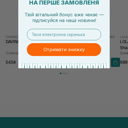
НА ПЕРШЕ ЗАМОВЛЕНЯ
Твій вітальний бонус вже чекає —
підписуйся
на
наші новини!
email
DAVINES
|
SOLU
DAVINES
|
NATURAL TECH PURIFYING
LOLA
DAVINES Solu Shampoo 75мл
DAVINES NT Purifying
LOL
Shampoo 100 мл
Sha
Отримати знижку
Освіжаючий шампунь для глибокого очищення
Очищуючий шампунь
543₴
620₴
688