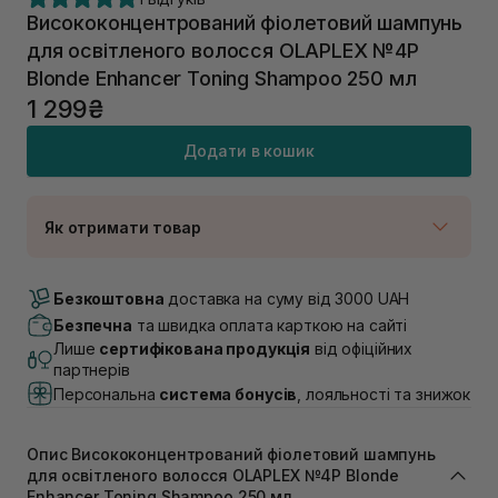
Висококонцентрований фіолетовий шампунь
для освітленого волосся OLAPLEX №4P
Blonde Enhancer Toning Shampoo 250 мл
1 299₴
Додати в кошик
Як отримати товар
Доставка Новою Поштою
В наявності
Безкоштовна
доставка на суму від 3000 UAH
Самовивіз м. Луцьк, вул. Винниченка 4
Безпечна
та швидка оплата карткою на сайті
Немає в наявності!
Лише
сертифікована продукція
від офіційних
Самовивіз м. Львів, вул. Академіка Підстригача, 1В
партнерів
(Duck’s Lake)
Персональна
система бонусів
, лояльності та знижок
Немає в наявності!
Самовивіз м. Львів, вул. Івана Франка 36
Немає в наявності!
Опис Висококонцентрований фіолетовий шампунь
Самовивіз м. Львів, вул. Степана Бандери 45
для освітленого волосся OLAPLEX №4P Blonde
Немає в наявності!
Enhancer Toning Shampoo 250 мл