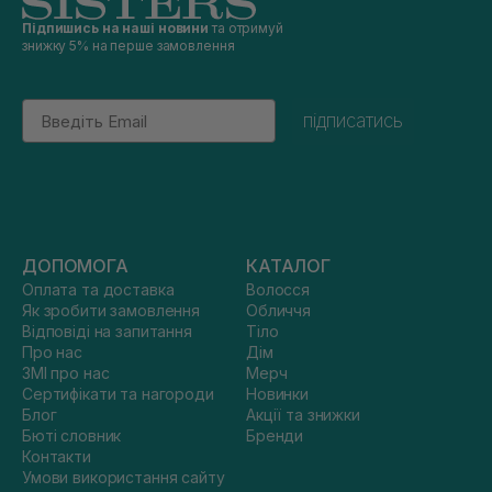
Підпишись на наші новини
та отримуй
знижку 5% на перше замовлення
Email
підписатись
ДОПОМОГА
КАТАЛОГ
Оплата та доставка
Волосся
Як зробити замовлення
Обличчя
Відповіді на запитання
Тіло
Про нас
Дім
ЗМІ про нас
Мерч
Сертифікати та нагороди
Новинки
Блог
Акції та знижки
Бюті словник
Бренди
Контакти
Умови використання сайту