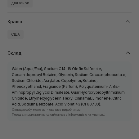
для жінок
Країна
США
Склад
Water (Aqua/Eau), Sodium C14-16 Olefin Sulfonate,
Cocamidopropyl Betaine, Glycerin, Sodium Cocoamphoacetate,
Sodium Chloride, Acrylates Copolymer, Betaine,
Phenoxyethanol, Fragrance (Parfum), Polyquaternium-7, Bis-
Aminopropyl Diglycol Dimaleate, Guar Hydroxypropyltrimonium
Chloride, Ethylhexylglycerin, Hexyl Cinnamal, Limonene, Citric
Acid, Sodium Benzoate, Acid Violet 43 (Cl 60730).
Склад засобу може змінюватись виробником.
Перед використанням ознайомтесь з інформацією на упаковці.