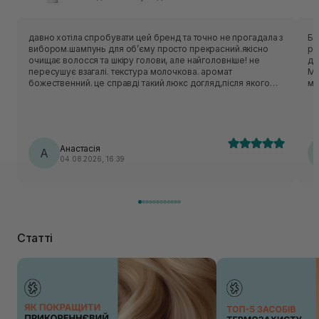
давно хотіла спробувати цей бренд та точно не прогадала з
Бо
вибором.шампунь для обʼєму просто прекрасний.якісно
ре
очищає волосся та шкіру голови, але найголовніше! не
до
пересушує взагалі. текстура молочкова. аромат
Ми
божественний. це справді такий люкс догляд,після якого
ме
відчуття комфорту і розкіші. дуже раджу! використовую
разом із кондиціонером від цього бренду classic daily.
Анастасія
А
04.08.2026, 16:39
Статті