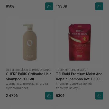
890₴
1 330₴
OLIERE PARIS
|
OLIERE PARIS ORDINAIRE
TSUBAKI
|
PREMIUM MOIST
OLIERE PARIS Ordinaire Hair
TSUBAKI Premium Moist And
Shampoo 500 мл
Repair Shampoo Refill 300
Шампунь для нормального та
Інтенсивно зволожуючий
мл
сухого волосся
преміум шампунь
2 470₴
630₴