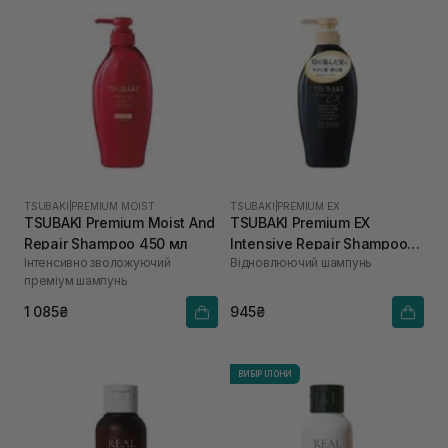
TSUBAKI
|
PREMIUM MOIST
TSUBAKI
|
PREMIUM EX
TSUBAKI Premium Moist And
TSUBAKI Premium EX
Repair Shampoo 450 мл
Intensive Repair Shampoo
Інтенсивно зволожуючий
Відновлюючий шампунь
450 мл
преміум шампунь
1 085₴
945₴
ВИБІР ІЛОНИ