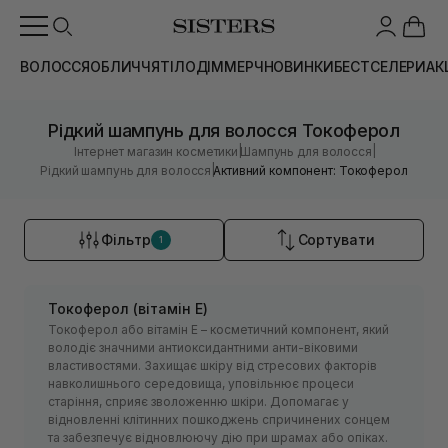
ВОЛОССЯ
ОБЛИЧЧЯ
ТІЛО
ДІМ
МЕРЧ
НОВИНКИ
БЕСТСЕЛЕРИ
АК
Рідкий шампунь для волосся Токоферол
|
|
Інтернет магазин косметики
Шампунь для волосся
|
Рідкий шампунь для волосся
Активний компонент: Токоферол
Фільтр
Сортувати
1
Токоферол (вітамін Е)
Токоферол або вітамін Е – косметичний компонент, який
володіє значними антиоксидантними анти-віковими
властивостями. Захищає шкіру від стресових факторів
навколишнього середовища, уповільнює процеси
старіння, сприяє зволоженню шкіри. Допомагає у
відновленні клітинних пошкоджень спричинених сонцем
та забезпечує відновлюючу дію при шрамах або опіках.