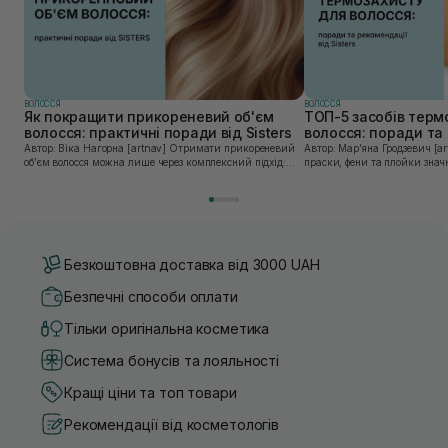
ВОЛОССЯ
ВОЛОССЯ
Як покращити прикореневий об'єм
ТОП-5 засобів терм
волосся: практичні поради від Sisters
волосся: поради та 
Sisters
Автор: Віка Нагорна [artnav] Отримати прикореневий
Автор: Марʼяна Гродзевич [artnav] Сучасні 
об’єм волосся можна лише через комплексний підхід:
праски, фени та плойки знач
правильне очищення шкіри голови, грамотну техніку
економлять час для створення
сушіння та використання стайлінгу, який пі...
щоденному використанні цих 
Безкоштовна доставка від 3000 UAH
Безпечні способи оплати
Тільки оригінальна косметика
Система бонусів та лояльності
Кращі ціни та топ товари
Рекомендації від косметологів