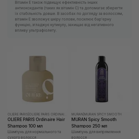
Вітамін Е також підвищує ефективність інших
антиоксидантів (таких як вітамін С) та допомагає зберегти
їх стабільність довше. В засобах по догляду за волоссям,
вітамін Е зволожує шкіру голови, посилює бар'єрну
функцію, згладжує кутикулу, захищає від негативного
впливу ультрафіолету.
OLIERE PARIS
|
OLIERE PARIS ORDINAIRE
MURAN
|
MURAN SPICY SMOOTH
OLIERE PARIS Ordinaire Hair
MURAN Spicy Smooth
Shampoo 100 мл
Shampoo 250 мл
Шампунь для нормального та
Шампунь для випрямлення
сухого волосся
волосся