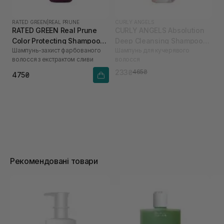
RATED GREEN
|
REAL PRUNE
CURLY ANGELS
RATED GREEN Real Prune
CURLY ANGELS Absolution
Color Protecting Shampoo
Deep Cleansing Shampoo
Шампунь-захист фарбованого
Шампунь для кучерявого
100 мл
100 мл
волосся з екстрактом сливи
волосся
233₴
465₴
475₴
Рекомендовані товари