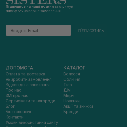
Підпишись на наші новини
та отримуй
знижку 5% на перше замовлення
Email
підписатись
ДОПОМОГА
КАТАЛОГ
Оплата та доставка
Волосся
Як зробити замовлення
Обличчя
Відповіді на запитання
Тіло
Про нас
Дім
ЗМІ про нас
Мерч
Сертифікати та нагороди
Новинки
Блог
Акції та знижки
Бюті словник
Бренди
Контакти
Умови використання сайту