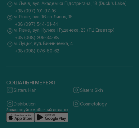
м. Львів, вул. Академіка Підстригача, 1В (Duck's Lake)
+38 (097) 101-97-16
м. Рівне, вул. 16-го Липня, 15
+38 (097) 544-61-44
м. Рівне, вул. Кулика і Гудачека, 23 (ТЦ Екватор)
+38 (068) 209-34-88
м. Луцьк, вул. Винниченка, 4
+38 (098) 076-60-62
СОЦІАЛЬНІ МЕРЕЖІ
Sisters Hair
Sisters Skin
Distribution
Cosmetology
Завантажуйте мобільний додаток