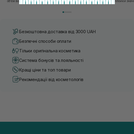
об’єм волосся можна лише через комплексний підхід:
праски, фени та плойки знач
правильне очищення шкіри голови, грамотну техніку
економлять час для створення
сушіння та використання стайлінгу, який пі...
щоденному використанні цих 
Безкоштовна доставка від 3000 UAH
Безпечні способи оплати
Тільки оригінальна косметика
Система бонусів та лояльності
Кращі ціни та топ товари
Рекомендації від косметологів