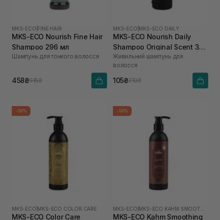
MKS-ECO
|
FINE HAIR
MKS-ECO
|
MKS-ECO DAILY
MKS-ECO Nourish Fine Hair
MKS-ECO Nourish Daily
Shampoo 296 мл
Shampoo Original Scent 30
Шампунь для тонкого волосся
Живильний шампунь для
мл
волосся
458₴
105₴
915₴
210₴
-50%
-50%
MKS-ECO
|
MKS-ECO COLOR CARE
MKS-ECO
|
MKS-ECO KAHM SMOOTHING
MKS-ECO Color Care
MKS-ECO Kahm Smoothing