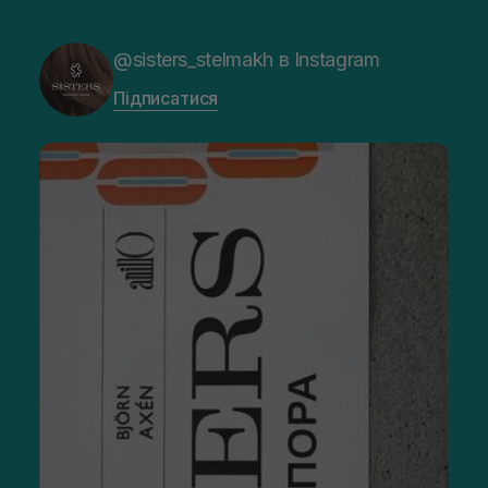
@sisters_stelmakh в Instagram
Підписатися