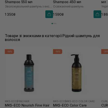
Shampoo 550 мл
Shampoo 450 мл
мл
Зволожувальний шампунь з екстрактом зерна
Освіжаючий шампунь
1 350₴
1 590₴
1 8
Товари зі знижками в категорії Рідкий шампунь для
волосся
-50%
-50%
-20
MKS-ECO
|
FINE HAIR
MKS-ECO
|
MKS-ECO COLOR CARE
CURL
MKS-ECO Nourish Fine Hair
MKS-ECO Color Care
CUR