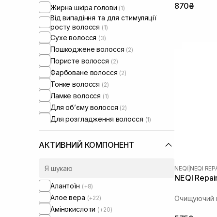
870₴
Жирна шкіра голови
(1)
Від випадіння та для стимуляції
росту волосся
(1)
Сухе волосся
(3)
Пошкоджене волосся
(2)
Пористе волосся
(2)
Фарбоване волосся
(2)
Тонке волосся
(2)
Ламке волосся
(1)
Для обʼєму волосся
(2)
Для розгладження волосся
(1)
АКТИВНИЙ КОМПОНЕНТ
NEQI
|
NEQI REP
NEQI Repai
Алантоїн
(+8)
Алое вера
(+22)
Очищуючий 
Амінокислоти
(+20)