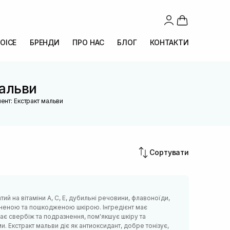
OICE
БРЕНДИ
ПРО НАС
БЛОГ
КОНТАКТИ
мальви
ент: Екстракт мальви
Сортувати
ий на вітаміни А, С, Е, дубильні речовини, флавоноїди,
дненою та пошкодженою шкірою. Інгредієнт має
має свербіж та подразнення, пом'якшує шкіру та
. Екстракт мальви діє як антиоксидант, добре тонізує,