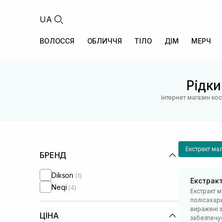
UA
ВОЛОССЯ
ОБЛИЧЧЯ
ТІЛО
ДІМ
МЕРЧ
Рідки
Інтернет магазин ко
Екстракт ма
БРЕНД
Dikson
(1)
Екстрак
Neqi
(4)
Екстракт м
полісахар
виражені з
ЦІНА
забезпечує