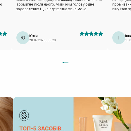
ує
ароматне після нього. Мити ним голову одне
промиванн
задоволення і ціна адекватна як на мене.
піну і так
Рекомендую!
відчуваєть
.
нормальна,
так класно
.
чи лупу. Ч
пересушує
Юлія
Інн
Ю
І
28.07.2026, 09:20
18.