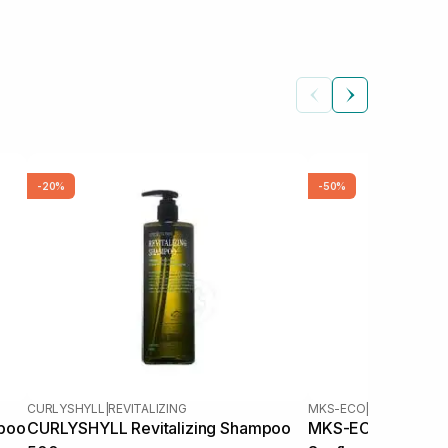
-20%
-50%
CURLYSHYLL
|
REVITALIZING
MKS-ECO
|
MKS-ECO CO
mpoo
CURLYSHYLL Revitalizing Shampoo
MKS-ECO Color C