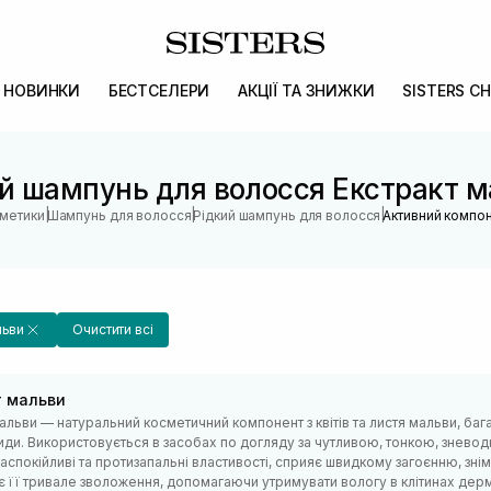
НОВИНКИ
БЕСТСЕЛЕРИ
АКЦІЇ ТА ЗНИЖКИ
SISTERS CH
й шампунь для волосся Екстракт 
|
|
|
сметики
Шампунь для волосся
Рідкий шампунь для волосся
Активний компон
льви
Очистити всі
т мальви
альви — натуральний косметичний компонент з квітів та листя мальви, багат
иди. Використовується в засобах по догляду за чутливою, тонкою, знево
аспокійливі та протизапальні властивості, сприяє швидкому загоєнню, зні
 її тривале зволоження, допомагаючи утримувати вологу в клітинах дерми