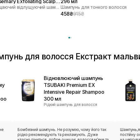
emary Exfoliating Scalp
296 мл
Глибокоочищаючий відлущуючий шампунь з соком розмарину
Шампунь для тонкого волосся
00 мл
458₴
915₴
ампунь для волосся Екстракт мальв
Відновлюючий шампунь
му
TSUBAKI Premium EX
Intensive Repair Shampoo
poo
300 мл
Рідкий шампунь для волосся
не
Бомбезний шампунь. Не розумію, чому його так
Шампунь,як
рідко рекомендують та рекламують. Дуже
постійну о
класно піниться, добре очищає, волосся мʼяке та
на чергува