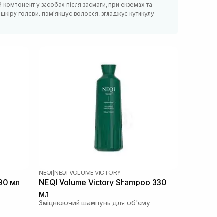
 компонент у засобах після засмаги, при екземах та
шкіру голови, пом'якшує волосся, згладжує кутикулу,
NEQI
|
NEQI VOLUME VICTORY
90 мл
NEQI Volume Victory Shampoo 330
мл
Зміцнюючий шампунь для об'єму