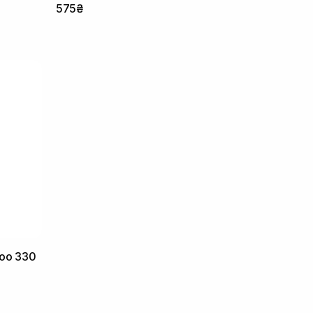
575₴
poo 330