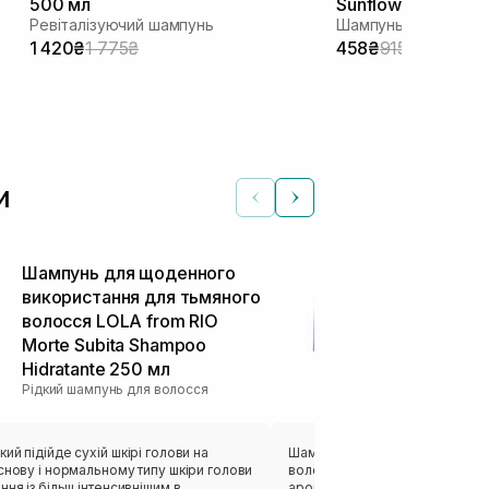
500 мл
Sunflower Scent 2
Ревіталізуючий шампунь
Шампунь для фарбо
1 420₴
1 775₴
458₴
915₴
и
Шампунь для щоденного
Зволожуючи
використання для тьмяного
Moisture My
волосся LOLA from RIO
330 мл
Рідкий шампунь 
Morte Subita Shampoo
Hidratante 250 мл
Рідкий шампунь для волосся
ий підійде сухій шкірі голови на
Шампунь гарно піниться і доб
снову і нормальному типу шкіри голови
волосся,має насичений парф
ння із більш інтенсивнішим в
аромат,рідкуватої текстури.Во