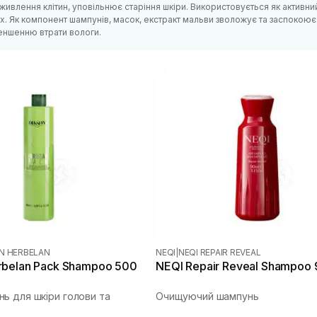
ивлення клітин, уповільнює старіння шкіри. Використовується як активний
. Як компонент шампунів, масок, екстракт мальви зволожує та заспокоює 
еншенню втрати вологи.
N HERBELAN
NEQI
|
NEQI REPAIR REVEAL
rbelan Pack Shampoo 500
NEQI Repair Reveal Shampoo 
ь для шкіри голови та
Очищуючий шампунь