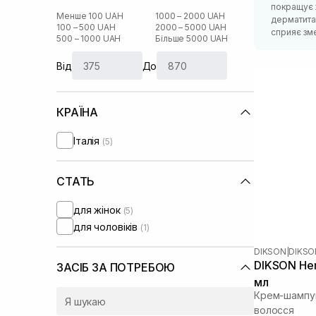
покращує ж
Менше 100 UAH
1000 – 2000 UAH
дерматитах
100 – 500 UAH
2000 – 5000 UAH
сприяє зм
500 – 1000 UAH
Більше 5000 UAH
Від
До
КРАЇНА
Італія
(5)
СТАТЬ
для жінок
(5)
для чоловіків
(1)
DIKSON
|
DIKSO
DIKSON He
ЗАСІБ ЗА ПОТРЕБОЮ
мл
Крем-шампун
волосся