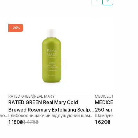
-20%
RATED GREEN
|
REAL MARY
MEDICEUTICALS
|
SCALP
RATED GREEN Real Mary Cold
MEDICEUTICALS X
Brewed Rosemary Exfoliating Scalp
250 мл
Укріплюючий шампунь від випадіння волосся
Глибокоочищаючий відлущуючий шампунь з соком розмарину
Shampoo 400 ml
1 180₴
1 475₴
1 620₴