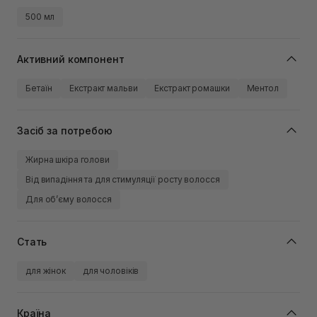
500 мл
Активний компонент
Бетаїн
Екстракт мальви
Екстракт ромашки
Ментол
Засіб за потребою
Жирна шкіра голови
Від випадіння та для стимуляції росту волосся
Для обʼєму волосся
Стать
для жінок
для чоловіків
Країна