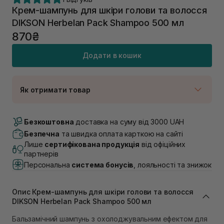
Крем-шампунь для шкіри голови та волосся
DIKSON Herbelan Pack Shampoo 500 мл
870₴
Додати в кошик
Як отримати товар
Доставка Новою Поштою
Немає в наявності!
Безкоштовна
доставка на суму від 3000 UAH
Самовивіз м. Луцьк, вул. Винниченка 4
Безпечна
та швидка оплата карткою на сайті
В наявності
Лише
сертифікована продукція
від офіційних
Самовивіз м. Львів, вул. Академіка Підстригача, 1В
партнерів
(Duck’s Lake)
Персональна
система бонусів
, лояльності та знижок
Немає в наявності!
Самовивіз м. Львів, вул. Івана Франка 36
В наявності
Опис Крем-шампунь для шкіри голови та волосся
Самовивіз м. Львів, вул. Степана Бандери 45
DIKSON Herbelan Pack Shampoo 500 мл
В наявності
Бальзамічний шампунь з охолоджувальним ефектом для
Самовивіз м. Рівне, вул. 16-го Липня, 15