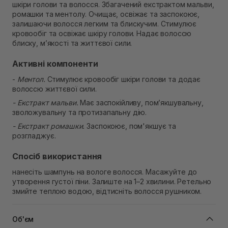
шкіри голови та волосся. Збагачений екстрактом мальви,
В наявності
ромашки та ментолу. Очищає, освіжає та заспокоює,
Самовивіз м. Рівне, вул. Кулика і Гудачека 23 (ТЦ
залишаючи волосся легким та блискучим. Стимулює
Екватор)
кровообіг та освіжає шкіру голови. Надає волоссю
Немає в наявності!
блиску, м’якості та життєвої сили.
Активні компоненти
-
Ментол.
Стимулює кровообіг шкіри голови та додає
волоссю життєвої сили.
- Екстракт мальви.
Має заспокійливу, пом’якшувальну,
зволожувальну та протизапальну дію.
- Екстракт ромашки.
Заспокоює, пом'якшує та
розгладжує.
Спосіб використання
нанесіть шампунь на вологе волосся. Масажуйте до
утворення густої піни. Залиште на 1–2 хвилини. Ретельно
змийте теплою водою, відтисніть волосся рушником.
Об'єм