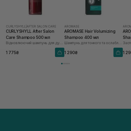
CURLYSHYLL
|
AFTER SALON CARE
AROMASE
ARO
CURLYSHYLL After Salon
AROMASE Hair Volumizing
ARO
Care Shampoo 500 мл
Shampoo 400 мл
Sha
Відновлюючий шампунь для дуже пошкодженого волосся
Шампунь для тонкого та ослабленого волосся
1 775₴
1 290₴
1 2