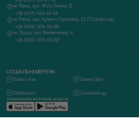
м. Рівне, вул. 16-го Липня, 15
+38 (097) 544-61-44
м. Рівне, вул. Кулика і Гудачека, 23 (ТЦ Екватор)
+38 (068) 209-34-88
м. Луцьк, вул. Винниченка, 4
+38 (098) 076-60-62
СОЦІАЛЬНІ МЕРЕЖІ
Sisters Hair
Sisters Skin
Distribution
Cosmetology
Завантажуйте мобільний додаток
© 2026 sisters.co.ua. Всі права захищено