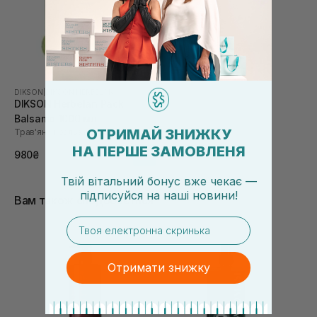
DIKSON
|
DIKSON HERBELAN
DIKSON Herbelan Pack
Balsamo 1000 мл
ОТРИМАЙ ЗНИЖКУ
Трав'яний бальзам
НА ПЕРШЕ ЗАМОВЛЕНЯ
980₴
Твій вітальний бонус вже чекає —
підписуйся
на
наші новини!
Вам також сподобається
email
Отримати знижку