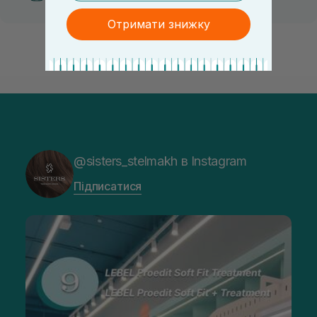
Отримати знижку
@sisters_stelmakh в Instagram
Підписатися