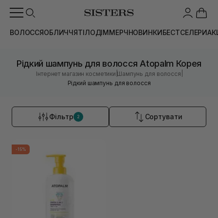
ВОЛОССЯ
ОБЛИЧЧЯ
ТІЛО
ДІМ
МЕРЧ
НОВИНКИ
БЕСТСЕЛЕРИ
АК
Рідкий шампунь для волосся Atopalm Корея
|
|
Інтернет магазин косметики
Шампунь для волосся
Рідкий шампунь для волосся
Фільтр
Сортувати
2
-15%