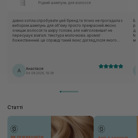
Рідкий шампунь для волосся
давно хотіла спробувати цей бренд та точно не прогадала з
Бо
вибором.шампунь для обʼєму просто прекрасний.якісно
ре
очищає волосся та шкіру голови, але найголовніше! не
до
пересушує взагалі. текстура молочкова. аромат
Ми
божественний. це справді такий люкс догляд,після якого
ме
відчуття комфорту і розкіші. дуже раджу! використовую
разом із кондиціонером від цього бренду classic daily.
Анастасія
А
04.08.2026, 16:39
Статті