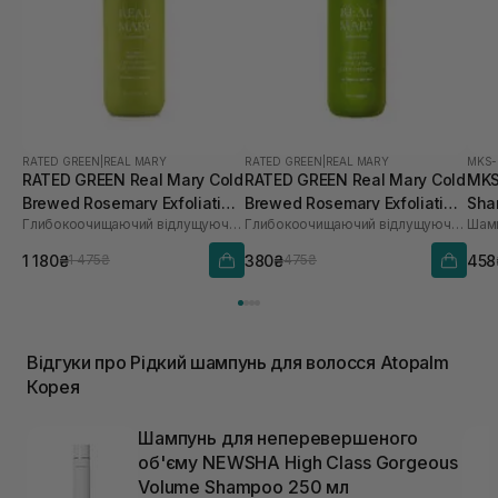
RATED GREEN
|
REAL MARY
RATED GREEN
|
REAL MARY
MKS
RATED GREEN Real Mary Cold
RATED GREEN Real Mary Cold
MKS
Brewed Rosemary Exfoliating
Brewed Rosemary Exfoliating
Sha
Глибокоочищаючий відлущуючий шампунь з соком розмарину
Глибокоочищаючий відлущуючий шампунь з соком розмарину
Шамп
Scalp Shampoo 400 ml
Scalp Shampoo 100 мл
1 180₴
380₴
458
1 475₴
475₴
Відгуки про Рідкий шампунь для волосся Atopalm
Корея
Шампунь для неперевершеного
об'єму NEWSHA High Class Gorgeous
Volume Shampoo 250 мл