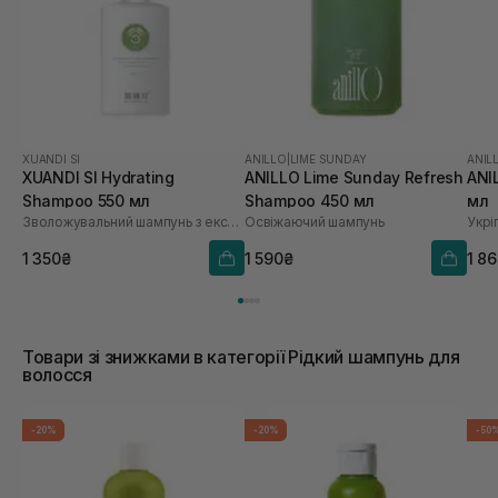
XUANDI SI
ANILLO
|
LIME SUNDAY
ANIL
XUANDI SI Hydrating
ANILLO Lime Sunday Refresh
ANI
Shampoo 550 мл
Shampoo 450 мл
мл
Зволожувальний шампунь з екстрактом зерна
Освіжаючий шампунь
1 350₴
1 590₴
1 8
Товари зі знижками в категорії Рідкий шампунь для
волосся
-20%
-20%
-50