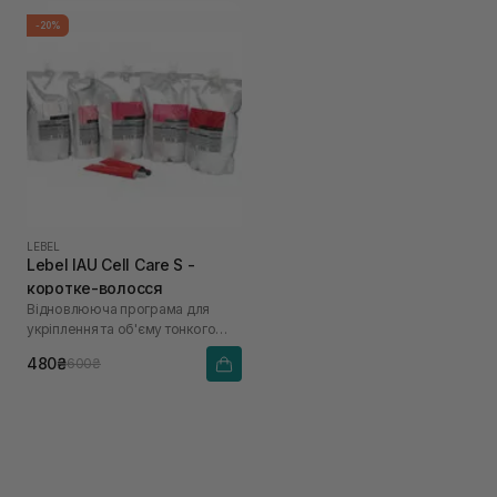
-20%
LEBEL
Lebel IAU Cell Care S -
коротке-волосся
Відновлююча програма для
укріплення та об'єму тонкого
волосся «Щастя для волосся»
480₴
600₴