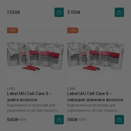
1 530₴
3 150₴
-20%
-20%
LEBEL
LEBEL
Lebel IAU Cell Care S -
Lebel IAU Cell Care S -
довге волосся
середня довжина волосся
Відновлююча програма для
Відновлююча програма для
укріплення та об'єму тонкого
укріплення та об'єму тонкого
волосся «Щастя для волосся»
волосся «Щастя для волосся»
640₴
560₴
800₴
700₴