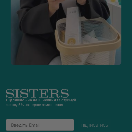
Підпишись на наші новини
та отримуй
знижку 5% на перше замовлення
Email
підписатись