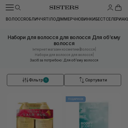
ВОЛОССЯ
ОБЛИЧЧЯ
ТІЛО
ДІМ
МЕРЧ
НОВИНКИ
БЕСТСЕЛЕРИ
АК
Набори для волосся для волосся Для обʼєму
волосся
|
|
Інтернет магазин косметики
Волосся
|
Набори для волосся для волосся
Засіб за потребою: Для обʼєму волосся
Фільтр
Сортувати
1
ПОДАРУНОК