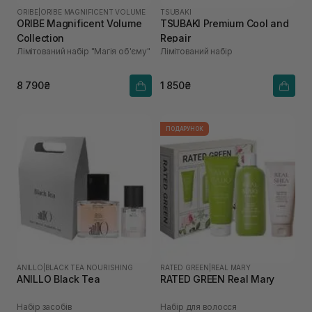
ORIBE
|
ORIBE MAGNIFICENT VOLUME
TSUBAKI
ORIBE Magnificent Volume
TSUBAKI Premium Cool and
Collection
Repair
Лімітований набір "Магія об'єму"
Лімітований набір
8 790₴
1 850₴
ПОДАРУНОК
ANILLO
|
BLACK TEA NOURISHING
RATED GREEN
|
REAL MARY
ANILLO Black Tea
RATED GREEN Real Mary
Набір засобів
Набір для волосся