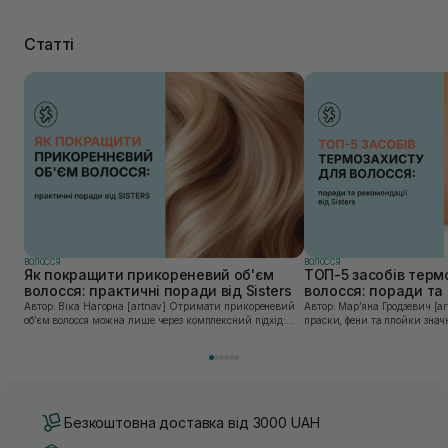
Статті
ВОЛОССЯ
ВОЛОССЯ
Як покращити прикореневий об'єм
ТОП-5 засобів терм
волосся: практичні поради від Sisters
волосся: поради та 
Sisters
Автор: Віка Нагорна [artnav] Отримати прикореневий
Автор: Марʼяна Гродзевич [artnav] Сучасні 
об’єм волосся можна лише через комплексний підхід:
праски, фени та плойки знач
правильне очищення шкіри голови, грамотну техніку
економлять час для створення
сушіння та використання стайлінгу, який пі...
щоденному використанні цих 
Безкоштовна доставка від 3000 UAH