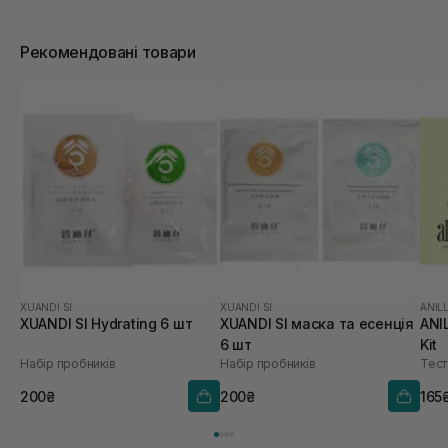
Рекомендовані товари
XUANDI SI
XUANDI SI
ANIL
XUANDI SI Hydrating 6 шт
XUANDI SI маска та есенція
ANI
6 шт
Kit
Набір пробників
Набір пробників
Тест
200₴
200₴
165