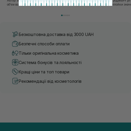
Sisters
Автор: Віка Нагорна [artnav] Отримати прикореневий
Автор: Марʼяна Гродзевич [artnav] Сучасні 
об’єм волосся можна лише через комплексний підхід:
праски, фени та плойки знач
правильне очищення шкіри голови, грамотну техніку
економлять час для створення
сушіння та використання стайлінгу, який пі...
щоденному використанні цих 
Безкоштовна доставка від 3000 UAH
Безпечні способи оплати
Тільки оригінальна косметика
Система бонусів та лояльності
Кращі ціни та топ товари
Рекомендації від косметологів