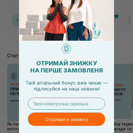
Наталія
Н
29.07.2026, 11:52
Статті
ОТРИМАЙ ЗНИЖКУ
НА ПЕРШЕ ЗАМОВЛЕНЯ
Твій вітальний бонус вже чекає —
підписуйся
на
наші новини!
email
Отримати знижку
ВОЛОССЯ
ВОЛОССЯ
Як покращити прикореневий об'єм
ТОП-5 засобів терм
волосся: практичні поради від Sisters
волосся: поради та 