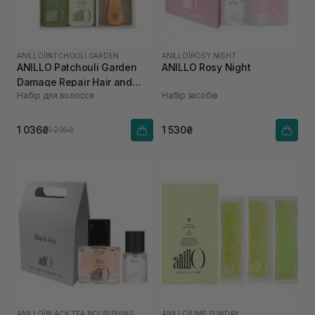
ANILLO
|
PATCHOULI GARDEN
ANILLO
|
ROSY NIGHT
ANILLO Patchouli Garden
ANILLO Rosy Night
Damage Repair Hair and
Набір для волосся
Набір засобів
Brush Set
1 036₴
1 530₴
1 295₴
ANILLO
|
BLACK TEA NOURISHING
ANILLO
|
LIME SUNDAY