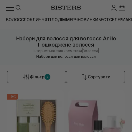
ВОЛОССЯ
ОБЛИЧЧЯ
ТІЛО
ДІМ
МЕРЧ
НОВИНКИ
БЕСТСЕЛЕРИ
АК
Набори для волосся для волосся Anillo
Пошкоджене волосся
|
|
Інтернет магазин косметики
Волосся
Набори для волосся для волосся
Фільтр
Сортувати
2
-20%