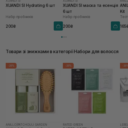
XUANDI SI
XUANDI SI
ANIL
XUANDI SI Hydrating 6 шт
XUANDI SI маска та есенція
ANI
6 шт
Kit
Набір пробників
Набір пробників
Тест
200₴
200₴
165
Товари зі знижками в категорії Набори для волосся
-20%
-20%
-20
ANILLO
|
PATCHOULI GARDEN
RATED GREEN
LEBE