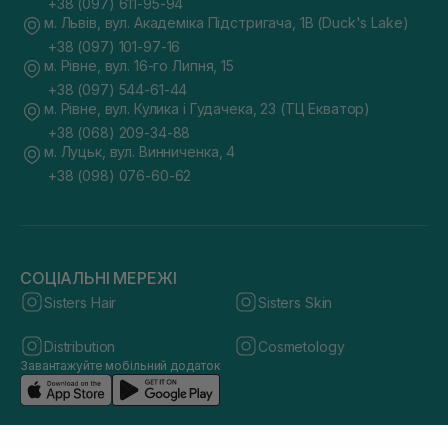
+38 (097) 611-95-94
м. Львів, вул. Академіка Підстригача, 1В (Duck's Lake)
+38 (097) 101-97-16
м. Рівне, вул. 16-го Липня, 15
+38 (097) 544-61-44
м. Рівне, вул. Кулика і Гудачека, 23 (ТЦ Екватор)
+38 (068) 209-34-88
м. Луцьк, вул. Винниченка, 4
+38 (098) 076-60-62
СОЦІАЛЬНІ МЕРЕЖІ
Sisters Hair
Sisters Skin
Distribution
Cosmetology
Завантажуйте мобільний додаток