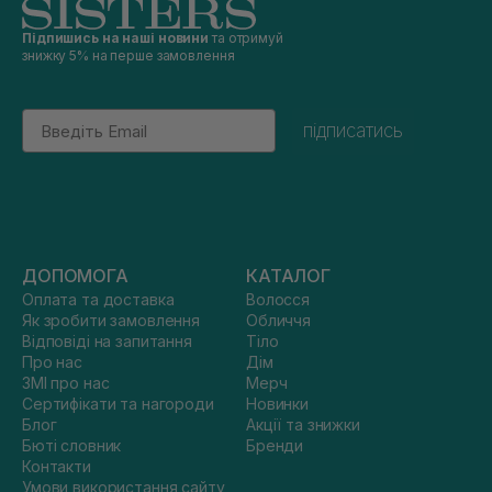
Підпишись на наші новини
та отримуй
знижку 5% на перше замовлення
Email
підписатись
ДОПОМОГА
КАТАЛОГ
Оплата та доставка
Волосся
Як зробити замовлення
Обличчя
Відповіді на запитання
Тіло
Про нас
Дім
ЗМІ про нас
Мерч
Сертифікати та нагороди
Новинки
Блог
Акції та знижки
Бюті словник
Бренди
Контакти
Умови використання сайту