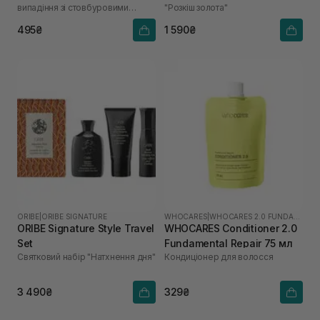
випадіння зі стовбуровими
"Розкіш золота"
клітинами
495₴
1 590₴
ORIBE
|
ORIBE SIGNATURE
WHOCARES
|
WHOCARES 2.0 FUNDAMENTAL
ORIBE Signature Style Travel
WHOCARES Conditioner 2.0
Set
Fundamental Repair 75 мл
Святковий набір "Натхнення дня"
Кондиціонер для волосся
3 490₴
329₴