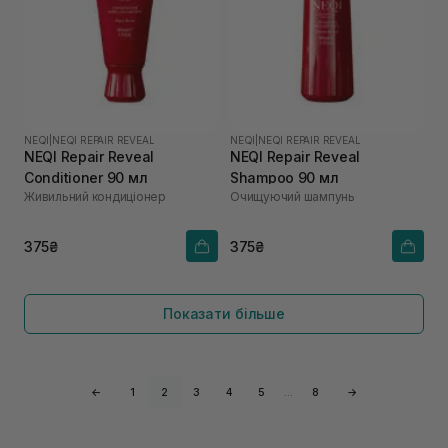
NEQI
|
NEQI REPAIR REVEAL
NEQI
|
NEQI REPAIR REVEAL
NEQI Repair Reveal
NEQI Repair Reveal
Conditioner 90 мл
Shampoo 90 мл
Живильний кондиціонер
Очищуючий шампунь
375₴
375₴
Показати більше
←
1
2
3
4
5
…
8
→