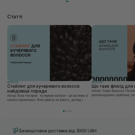
Статті
ВОЛОССЯ
ВОЛОССЯ
Стайлінг для кучерявого волосся:
Що таке флюїд для 
найдієвіші поради
Автор: Олеся Вакулко Посічені кінчики волосся —
розповсюджена проблема, з 
Автор: Віка Нагорна Кучеряве волосся – це система зі
друга жінка. Вплив зовнішні
своїми правилами. Воно реагує на вологу, догляд і
гарячих інструментів для ук
навіть на спосіб сушіння. Через неправильне очищення,
нестачу вологи або зайві дотики під...
Безкоштовна доставка від 3000 UAH