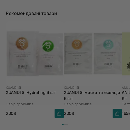
Рекомендовані товари
XUANDI SI
XUANDI SI
ANIL
XUANDI SI Hydrating 6 шт
XUANDI SI маска та есенція
ANI
6 шт
Kit
Набір пробників
Набір пробників
Тест
200₴
200₴
165