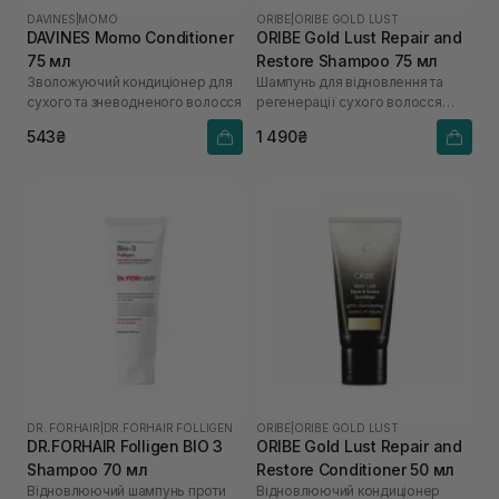
DAVINES
|
MOMO
ORIBE
|
ORIBE GOLD LUST
DAVINES Momo Conditioner
ORIBE Gold Lust Repair and
75 мл
Restore Shampoo 75 мл
Зволожуючий кондиціонер для
Шампунь для відновлення та
сухого та зневодненого волосся
регенерації сухого волосся
"Розкіш золота"
543₴
1 490₴
DR. FORHAIR
|
DR.FORHAIR FOLLIGEN
ORIBE
|
ORIBE GOLD LUST
DR.FORHAIR Folligen BIO 3
ORIBE Gold Lust Repair and
Shampoo 70 мл
Restore Conditioner 50 мл
Відновлюючий шампунь проти
Відновлюючий кондиціонер