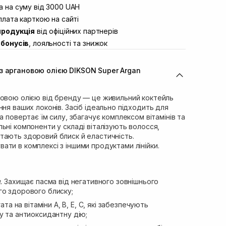
вул. Винниченка 4
 на суму від 3000 UAH
В наявності
ул. Академіка Підстригача, 1В
лата карткою на сайті
Немає в наявності!
продукція
від офіційних партнерів
ул. Івана Франка 36
В наявності
бонусів
, лояльності та знижок
вул. Степана Бандери 45
В наявності
л. 16-го Липня, 15
В наявності
з аргановою олією DIKSON Super Argan
ул. Кулика і Гудачека 23 (ТЦ
Немає в наявності!
новою олією від бренду — це живильний коктейль
ння ваших локонів. Засіб ідеально підходить для
а повертає їм силу, збагачує комплексом вітамінів та
ьні компоненти у складі віталізують волосся,
тають здоровий блиск й еластичність.
ти в комплексі з іншими продуктами лінійки.
я.
Захищає пасма від негативного зовнішнього
го здорового блиску;
ата на вітаміни А, В, Е, С, які забезпечують
у та антиоксидантну дію;