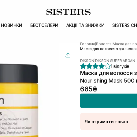
НОВИНКИ
БЕСТСЕЛЕРИ
АКЦІЇ ТА ЗНИЖКИ
SISTERS CH
Головна
Волосся
Маска для в
|
|
Маска для волосся з арганово
DIKSON
|
DIKSON SUPER ARGAN
1 відгуків
Маска для волосся з
Nourishing Mask 500
665₴
Як отримати товар
Доставка Новою По