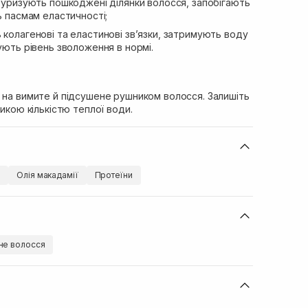
уризують пошкоджені ділянки волосся, запобігають
ь пасмам еластичності;
колагенові та еластинові зв’язки, затримують воду
мують рівень зволоження в нормі.
 на вимите й підсушене рушником волосся. Залишіть
ликою кількістю теплої води.
и
Олія макадамії
Протеїни
е волосся