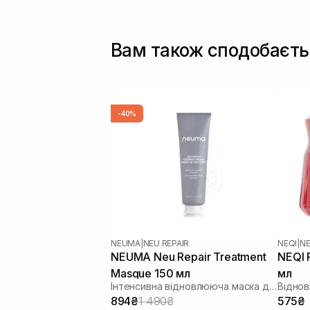
Вам також сподобаєть
-40%
NEUMA
|
NEU REPAIR
NEQI
|
NE
NEUMA Neu Repair Treatment
NEQI 
Masque 150 мл
мл
Інтенсивна відновлююча маска для волосся
Відно
894₴
1 490₴
575₴