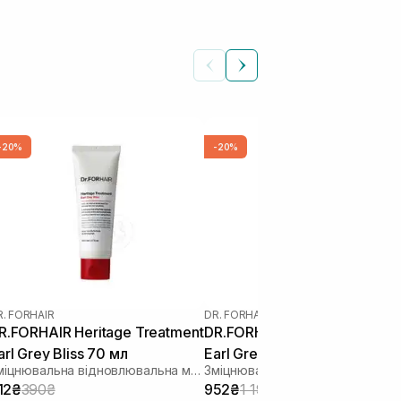
-20%
-20%
R. FORHAIR
DR. FORHAIR
R.FORHAIR Heritage Treatment
DR.FORHAIR Heritage Treatm
arl Grey Bliss 70 мл
Earl Grey Bliss 500 мл
Зміцнювальна відновлювальна маска-кондиціонер для шкіри голови та волосся
12₴
390₴
952₴
1 190₴