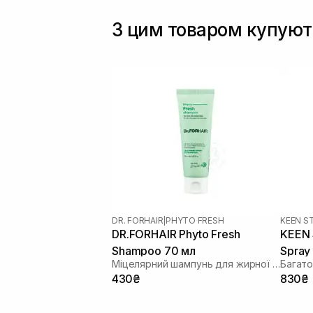
З цим товаром купуют
DR. FORHAIR
|
PHYTO FRESH
KEEN S
DR.FORHAIR Phyto Fresh
KEEN 
Shampoo 70 мл
Spray
Міцелярний шампунь для жирної шкіри голови
430₴
830₴