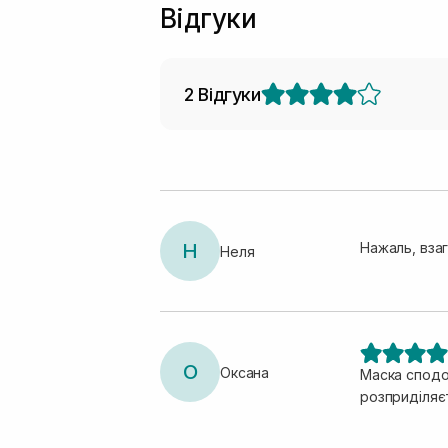
Відгуки
2 Відгуки
Н
Нажаль, взаг
Неля
О
Оксана
Маска сподо
розприділяє