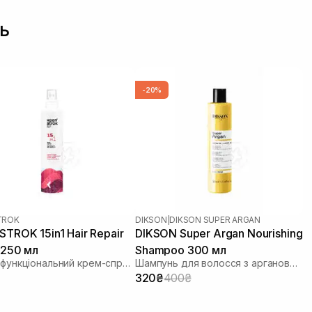
ь
-20%
TROK
DIKSON
|
DIKSON SUPER ARGAN
STROK 15in1 Hair Repair
DIKSON Super Argan Nourishing
 250 мл
Shampoo 300 мл
Багатофункціональний крем-спрей 15 в 1
Шампунь для волосся з аргановою олією
320₴
400₴