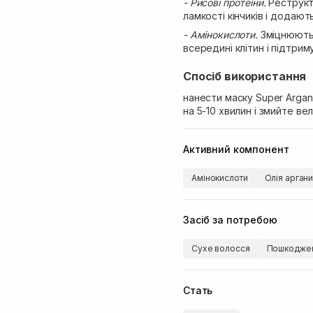
- Рисові протеїни.
Реструкт
ламкості кінчиків і додают
- Амінокислоти.
Зміцнюють 
всередині клітин і підтри
Спосіб використання
нанести маску Super Argan
на 5-10 хвилин і змийте ве
Активний компонент
Амінокислоти
Олія арган
Засіб за потребою
Сухе волосся
Пошкоджен
Стать