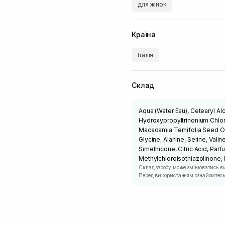
для жінок
Країна
Італія
Склад
Aqua (Water Eau), Cetearyl Al
Hydroxypropyltrinonium Chlori
Macadamia Ternifolia Seed Oil
Glycine, Alanine, Serine, Valin
Simethicone, Citric Acid, Parfu
Methylchloroisothiazolinone, 
Склад засобу може змінюватись в
Перед використанням ознайомтесь 