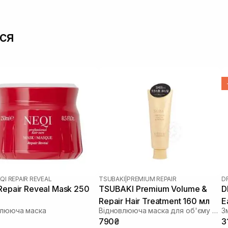
ся
QI REPAIR REVEAL
TSUBAKI
|
PREMIUM REPAIR
D
Repair Reveal Mask 250
TSUBAKI Premium Volume &
D
Repair Hair Treatment 160 мл
E
влююча маска
Відновлююча маска для об'єму волосся
790₴
3