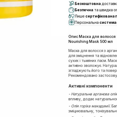
Безкоштовна
Самовивіз м. Луцьк, 
доставка
Самовивіз м. Львів, в
Безпечна
та швидка оп
(Duck’s Lake)
Лише
сертифікована 
Самовивіз м. Львів, в
Персональна
система 
Самовивіз м. Львів, 
Самовивіз м. Рівне, ву
Опис Маска для волосся 
Самовивіз м. Рівне, в
Nourishing Mask 500 мл
Екватор)
Маска для волосся з арга
для зміцнення та відновле
сухих і тьмяних пасм. Маск
активно зволожує. Натурал
згладжують його та повер
Рекомендовано застосовува
Активні компоненти
- Натуральна арганова олі
впливу, додає натурально
- Олія горіха макадамії.
Баг
зміцнювальну, тонізувальн