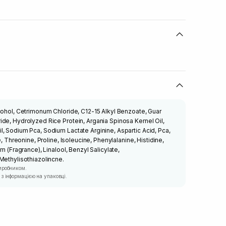
cohol, Cetrimonum Chloride, C12-15 Alkyl Benzoate, Guar
de, Hydrolyzed Rice Protein, Argania Spinosa Kernel Oil,
, Sodium Pca, Sodium Lactate Arginine, Aspartic Acid, Pca,
e, Threonine, Proline, Isoleucine, Phenylalanine, Histidine,
m (Fragrance), Linalool, Benzyl Salicylate,
Methylisothiazolincne.
иробником.
з інформацією на упаковці.