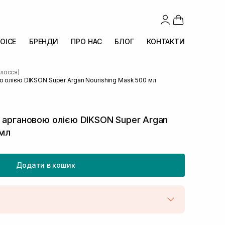
OICE
БРЕНДИ
ПРО НАС
БЛОГ
КОНТАКТИ
олосся
|
ю олією DIKSON Super Argan Nourishing Mask 500 мл
 аргановою олією DIKSON Super Argan
 мл
Додати в кошик
штою
В наявності