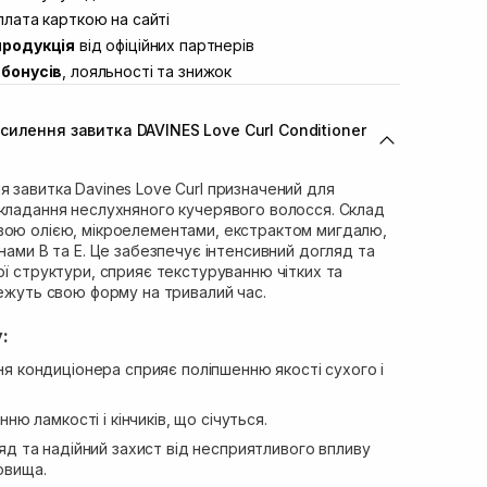
ул. Академіка Підстригача, 1В
лата карткою на сайті
Немає в наявності!
продукція
від офіційних партнерів
ул. Івана Франка 36
Немає в наявності!
бонусів
, лояльності та знижок
вул. Степана Бандери 45
Немає в наявності!
л. 16-го Липня, 15
Немає в наявності!
илення завитка DAVINES Love Curl Conditioner
ул. Кулика і Гудачека 23 (ТЦ
Немає в наявності!
 завитка Davines Love Curl призначений для
укладання неслухняного кучерявого волосся. Склад
вою олією, мікроелементами, екстрактом мигдалю,
інами B та E. Це забезпечує інтенсивний догляд та
ої структури, сприяє текстуруванню чітких та
режуть свою форму на тривалий час.
:
я кондиціонера сприяє поліпшенню якості сухого і
ню ламкості і кінчиків, що січуться.
яд та надійний захист від несприятливого впливу
овища.