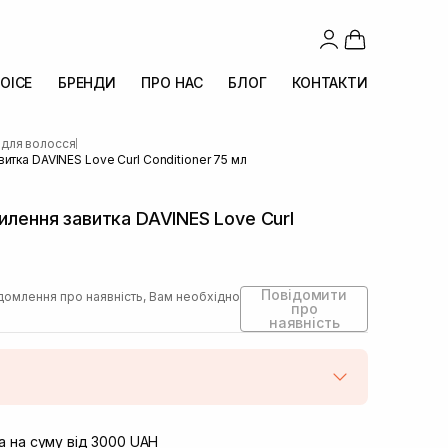
OICE
БРЕНДИ
ПРО НАС
БЛОГ
КОНТАКТИ
 для волосся
|
итка DAVINES Love Curl Conditioner 75 мл
илення завитка DAVINES Love Curl
Повідомити
домлення про наявність, Вам необхідно
про
наявність
штою
Немає в наявності!
вул. Винниченка 4
 на суму від 3000 UAH
Немає в наявності!