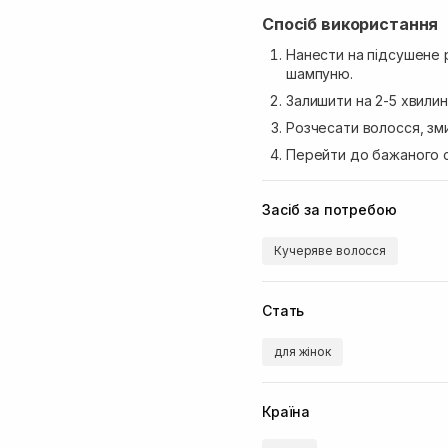
Спосіб використання
Нанести на підсушене 
шампуню.
Залишити на 2-5 хвилин
Розчесати волосся, зм
Перейти до бажаного с
Засіб за потребою
Кучеряве волосся
Стать
для жінок
Країна