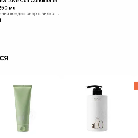
ES Love Curl Conditioner
250 мл
Живильний кондиціонер швидкої дії для кучерявого волосся
₴
ся