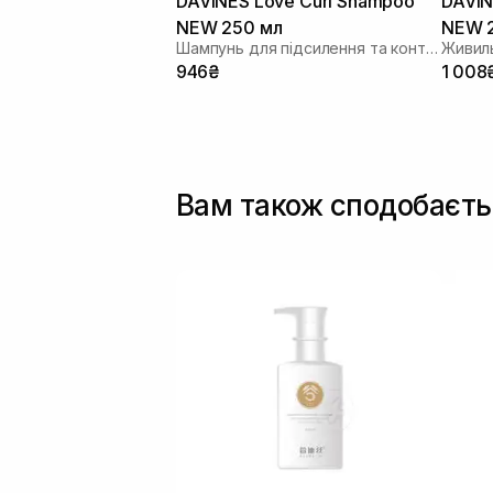
DAVINES Love Curl Shampoo
DAVIN
NEW 250 мл
NEW 
Шампунь для підсилення та контролю завитка
946₴
1 008
Вам також сподобаєть