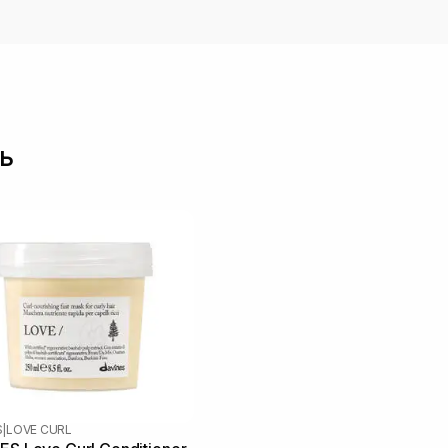
ь
S
|
LOVE CURL