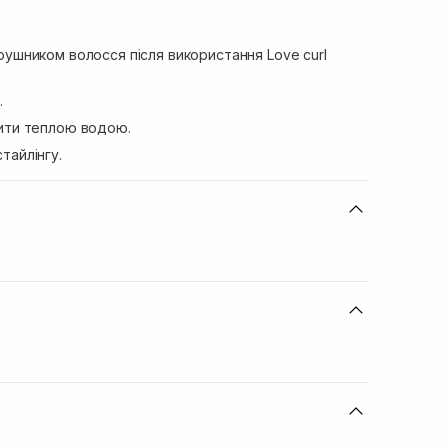
рушником волосся після використання Love curl
.
ити теплою водою.
тайлінгу.