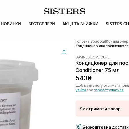
НОВИНКИ
БЕСТСЕЛЕРИ
АКЦІЇ ТА ЗНИЖКИ
SISTERS CH
Головна
Волосся
Кондиціонер
|
|
Кондиціонер для посилення зав
DAVINES
|
LOVE CURL
Кондиціонер для пос
Conditioner 75 мл
543₴
Щоб мати змогу отримати пові
увійти
або
зареєструватися
.
Як отримати товар
Доставка Новою По
Безкоштовна
Самовивіз м. Луцьк, 
доставка