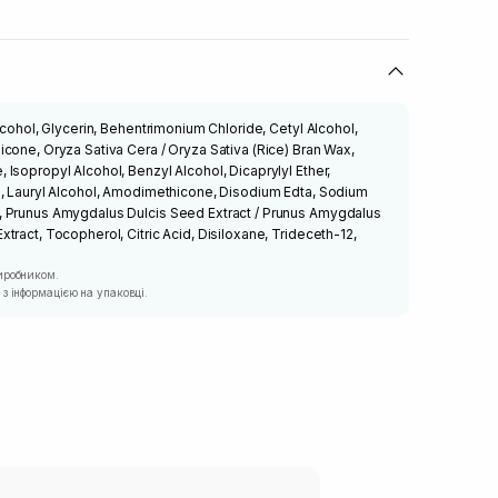
lcohol, Glycerin, Behentrimonium Chloride, Cetyl Alcohol,
cone, Oryza Sativa Cera / Oryza Sativa (Rice) Bran Wax,
Isopropyl Alcohol, Benzyl Alcohol, Dicaprylyl Ether,
e, Lauryl Alcohol, Amodimethicone, Disodium Edta, Sodium
 Prunus Amygdalus Dulcis Seed Extract / Prunus Amygdalus
ract, Tocopherol, Citric Acid, Disiloxane, Trideceth-12,
иробником.
з інформацією на упаковці.