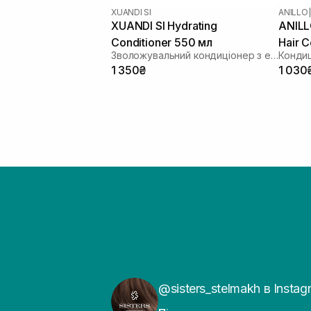
XUANDI SI
ANILLO
|
XUANDI SI Hydrating
ANILL
Conditioner 550 мл
Hair C
Зволожувальний кондиціонер з екстрактом зерна
Кондиц
1 350₴
1 030
@sisters_stelmakh в Instag