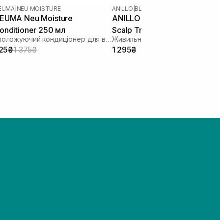
EUMA
|
NEU MOISTURE
ANILLO
|
BLACK TEA NOURISHING
EUMA Neu Moisture
ANILLO Black Tea Nourishing
onditioner 250 мл
Scalp Treatment 150 мл
Зволожуючий кондиціонер для волосся
25₴
1 375₴
1 295₴