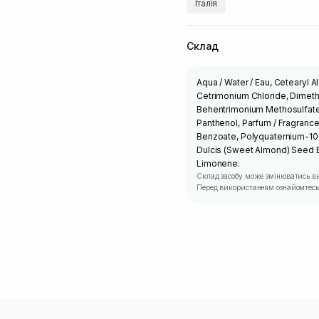
Італія
Склад
Aqua / Water / Eau, Cetearyl A
Cetrimonium Chloride, Dimethi
Behentrimonium Methosulfate, 
Panthenol, Parfum / Fragranc
Benzoate, Polyquaternium-10,
Dulcis (Sweet Almond) Seed Ext
Limonene.
Склад засобу може змінюватись в
Перед використанням ознайомтесь 