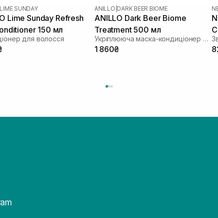
LIME SUNDAY
ANILLO
|
DARK BEER BIOME
N
O Lime Sunday Refresh
ANILLO Dark Beer Biome
N
onditioner 150 мл
Treatment 500 мл
C
іонер для волосся
Укріплююча маска-кондиціонер для волосся
₴
1 860₴
8
ram