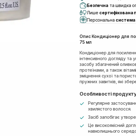
Самовивіз м. Львів, в
Безпечна
та швидка оп
(Duck’s Lake)
Лише
сертифікована 
Самовивіз м. Львів, в
Персональна
система 
Самовивіз м. Львів, 
Самовивіз м. Рівне, ву
Опис Кондиціонер для пос
Самовивіз м. Рівне, в
75 мл
Екватор)
Кондиціонер для посилення
інтенсивного догляду та 
засобу збагачений оливко
протеїнами, а також вітам
зміцнення сухої та порист
пружних завитків, які збе
Особливості продукту
Регулярне застосуванн
хвилястого волосся.
Засіб запобігає утворен
Це високоякісний догл
навколишнього серед