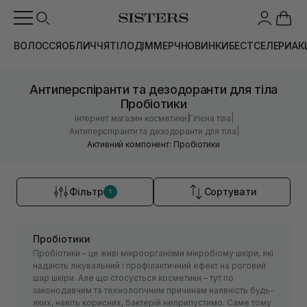
ВОЛОССЯ
ОБЛИЧЧЯ
ТІЛО
ДІМ
МЕРЧ
НОВИНКИ
БЕСТСЕЛЕРИ
АК
Антиперспіранти та дезодоранти для тіла
Пробіотики
|
|
Інтернет магазин косметики
Гігієна тіла
|
Антиперспіранти та дезодоранти для тіла
Активний компонент: Пробіотики
Фільтр
Сортувати
1
Пробіотики
Пробіотики – це живі мікроорганізми мікробіому шкіри, які
надають лікувальний і профілактичний ефект на роговий
шар шкіри. Але що стосується косметики – тут по
законодавчим та технологічним причинам наявність будь-
яких, навіть корисних, бактерій неприпустимо. Саме тому