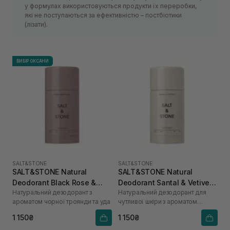
у формулах використовуються продукти їх переробки,
які не поступаються за ефективністю – постбіотики
(лізати).
ВИБІР ОКСАНИ
SALT&STONE
SALT&STONE
SALT&STONE Natural
SALT&STONE Natural
Deodorant Black Rose &
Deodorant Santal & Vetiver
Натуральний дезодорант з
Натуральний дезодорант для
Oud - Formula Nº 1 75 г
Formula №1 (Sensitive Skin)
ароматом чорної троянди та уда
чутливої шкіри з ароматом
75 г
сандалового дерева та
1 150₴
1 150₴
ветиверу