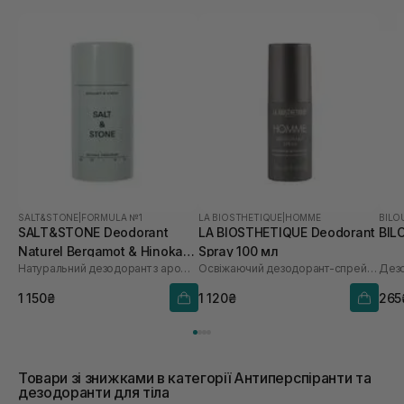
SALT&STONE
|
FORMULA №1
LA BIOSTHETIQUE
|
HOMME
BILO
SALT&STONE Deodorant
LA BIOSTHETIQUE Deodorant
BIL
Naturel Bergamot & Hinoka
Spray 100 мл
Натуральний дезодорант з ароматом бергамота і хіноки
Освіжаючий дезодорант-спрей тривалої дії
Дез
Formula №1 75 г
1 150₴
1 120₴
265
Товари зі знижками в категорії Антиперспіранти та
дезодоранти для тіла