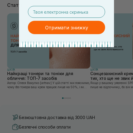
Статті
email
Отримати знижку
ШКIРА
ШКIРА
Найкращі тонери та тоніки для
Сонцезахисний крем
обличчя: ТОП-7 засобів
тих, хто ще не звик
Автор: Олеся Вакулко [artnav] У цій статті ми пояснимо,
Якщо у вашому уявленні SPF
чому без тонера ваш крем працює лише на 50%, і як
лише на відпочинку, бо він 
знайти засіб під потреби саме вашої шкіри. Хибною є
шкірі, може бути вибагливи
думка, що тонізація — це зайвий е...
чи скочується під макіяжем і
Безкоштовна доставка від 3000 UAH
Безпечні способи оплати