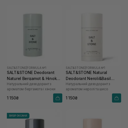
SALT&STONE
|
FORMULA №1
SALT&STONE
|
FORMULA №1
SALT&STONE Deodorant
SALT&STONE Natural
Naturel Bergamot & Hinoka
Deodorant Neroli&Basil
Натуральний дезодорант з
Натуральний дезодорант з
Formula №1 75 г
Formula №1
ароматом бергамота і хіноки
ароматом неролі та шисо
1 150₴
1 150₴
ВИБІР ОКСАНИ