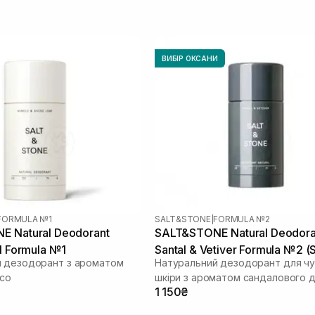
ВИБІР ОКСАНИ
FORMULA №1
SALT&STONE
|
FORMULA №2
 Natural Deodorant
SALT&STONE Natural Deodora
l Formula №1
Santal & Vetiver Formula №2 (S
 дезодорант з ароматом
Натуральний дезодорант для чу
Skin) 75 г
исо
шкіри з ароматом сандалового 
1 150₴
та ветиверу