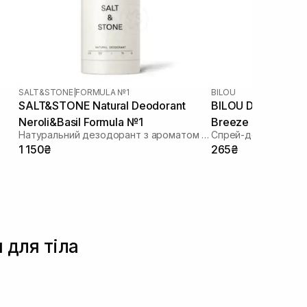
SALT&STONE
|
FORMULA №1
BILOU
SALT&STONE Natural Deodorant
BILOU Deodorant 
Neroli&Basil Formula №1
Breeze 150 мл
Натуральний дезодорант з ароматом неролі та шисо
Спрей-дезодорант 
1 150₴
265₴
 для тіла