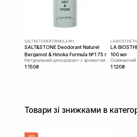
SALT&STONE
|
FORMULA №1
LA BIOSTHETI
SALT&STONE Deodorant Naturel
LA BIOSTH
Bergamot & Hinoka Formula №1 75 г
100 мл
Натуральний дезодорант з ароматом бергамота і хіноки
1 150₴
1 120₴
Товари зі знижками в катего
-15%