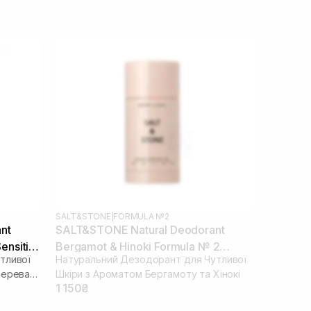
SALT&STONE
|
FORMULA №2
nt
SALT&STONE Natural Deodorant
ensitive
Bergamot & Hinoki Formula № 2
тливої
Натуральний Дезодорант для Чутливої
(Sensitive Skin) 75 г
дерева
Шкіри з Ароматом Бергамоту та Хінокі
1 150₴