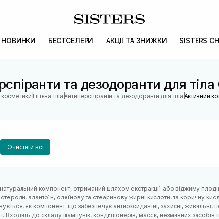
НОВИНКИ
БЕСТСЕЛЕРИ
АКЦІЇ ТА ЗНИЖКИ
SISTERS CH
спіранти та дезодоранти для тіла
|
|
|
н косметики
Гігієна тіла
Антиперспіранти та дезодоранти для тіла
Активний ко
Очистити всі
 натуральний компонент, отриманий шляхом екстракції або віджиму плодів
ітостероли, алантоїн, олеїнову та стеаринову жирні кислоти, та коричну ки
ується, як компонент, що забезпечує антиоксидантні, захисні, живильні, п
ті. Входить до складу шампунів, кондиціонерів, масок, незмивних засобі