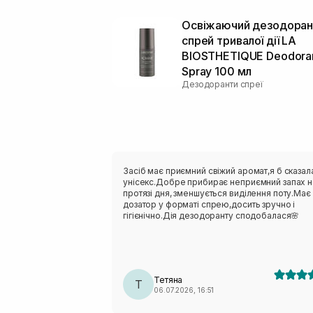
Освіжаючий дезодоран
спрей тривалої дії LA
BIOSTHETIQUE Deodora
Spray 100 мл
Дезодоранти спреї
Засіб має приємний свіжий аромат,я б сказал
унісекс.Добре прибирає неприємний запах н
протязі дня, зменшується виділення поту.Має
дозатор у форматі спрею,досить зручно і
гігієнічно.Дія дезодоранту сподобалася🌸
Тетяна
Т
06.07.2026, 16:51