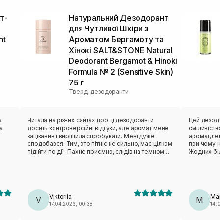
т-
Натуральний Дезодорант
для Чутливої Шкіри з
nt
Ароматом Бергамоту та
Хінокі SALT&STONE Natural
Deodorant Bergamot & Hinoki
Formula № 2 (Sensitive Skin)
75 г
Тверді дезодоранти
а
Читала на різних сайтах про ці дезодоранти
Цей дезодо
а
досить контроверсійні відгуки, але аромат мене
сміливіст
зацікавив і вирішила спробувати. Мені дуже
аромат,лег
сподобався. Тим, хто пітніє не сильно, має цілком
при чому на
підійти по дії. Пахне приємно, слідів на темному
Жодних біл
одязі мені не лишив за цілий день.
подразнень
блокує зап
100%.Потов
запаху не
від Corpus
Viktoriia
Ма
V
були знач
М
17.04.2026, 00:38
14.