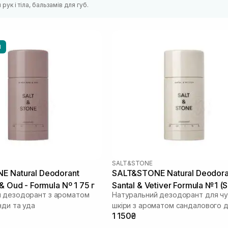
рук і тіла, бальзамів для губ.
И
SALT&STONE
 Natural Deodorant
SALT&STONE Natural Deodora
& Oud - Formula Nº 1 75 г
Santal & Vetiver Formula №1 (S
 дезодорант з ароматом
Натуральний дезодорант для чу
Skin) 75 г
нди та уда
шкіри з ароматом сандалового 
1 150₴
та ветиверу