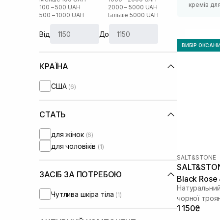
кремів для 
100 – 500 UAH
2000 – 5000 UAH
500 – 1000 UAH
Більше 5000 UAH
Від
До
ВИБІР ОКСАН
КРАЇНА
США
(6)
СТАТЬ
для жінок
(6)
для чоловіків
(1)
SALT&STONE
SALT&STONE
ЗАСІБ ЗА ПОТРЕБОЮ
Black Rose 
Натуральний
Чутлива шкіра тіла
(1)
чорної троя
1 150₴