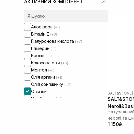
АКТИВНИЙ КОМПОНЕНТ
Алое вера
(+1)
Вітамін Е
(+3)
Гіалуронова кислота
(+7)
Гліцерин
(+1)
Каолін
(+1)
Кокосова олія
(+6)
Ментол
(+1)
Олія аргани
(+1)
Олія соняшнику
(+7)
Олія ши
SALT&STONE
|
Пробіотики
SALT&STONE
(+6)
Neroli&Basi
Натуральний
неролі та ш
1 150₴