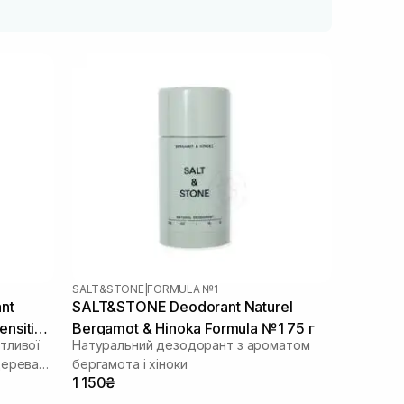
SALT&STONE
|
FORMULA №1
nt
SALT&STONE Deodorant Naturel
ensitive
Bergamot & Hinoka Formula №1 75 г
тливої
Натуральний дезодорант з ароматом
дерева
бергамота і хіноки
1 150₴