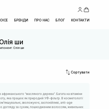
OICE
БРЕНДИ
ПРО НАС
БЛОГ
КОНТАКТИ
 Олія ши
мпонент: Олія ши
Сортувати
 африканського “масляного дерева”. Багата на вітаміни
слоту, яка працює як природній УФ-фільтр. В косметології
ом’якшувальні, зволожуючі, заспокійливі, anti-age
в по догляду за сухим, пошкодженим волоссям, живильних