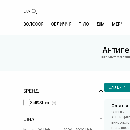
UA
ВОЛОССЯ
ОБЛИЧЧЯ
ТІЛО
ДІМ
МЕРЧ
Антипер
Інтернет магази
Олія ши
БРЕНД
Salt&Stone
(6)
Олія ши
Олія ши —
А, Е, В, ф
ЦІНА
використов
властивос
Менше 100 UAH
1000 – 2000 UAH