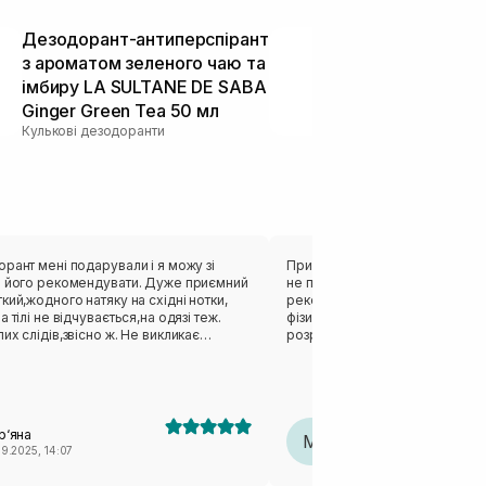
Дезодорант-антиперспірант
Дезодорант
з ароматом зеленого чаю та
Deodorant Sp
імбиру LA SULTANE DE SABA
Meadow 150
Дезодоранти сп
Ginger Green Tea 50 мл
Кулькові дезодоранти
рант мені подарували і я можу зі
Приємний аромат. Хоч дуже н
ю його рекомендувати. Дуже приємний
не перебиває. З усіх подобаєт
кий,жодного натяку на східні нотки,
рекомендую використовувати 
 тілі не відчувається,на одязі теж.
фізичних навантаженнях, він д
их слідів,звісно ж. Не викликає
розрахований
,сухості, печіння. І дуже ефективний,
ах поту на всі
иділення,звісно є,і це нормально,але
має. У мене до цього були дезодоранти
 та Salt and stone, але вони для мене
р‘яна
Mariia
но менш ефективними.
M
09.2025, 14:07
01.08.2025, 10:45