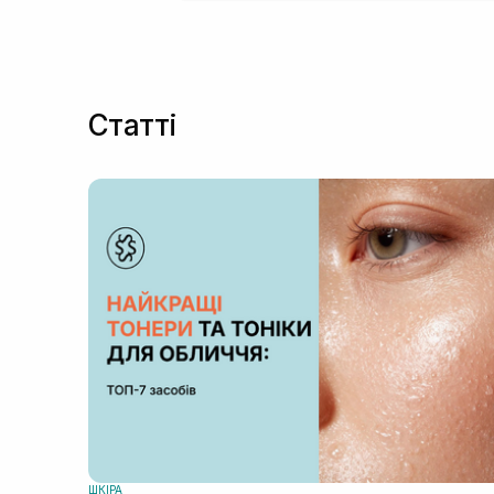
Статті
ШКIРА