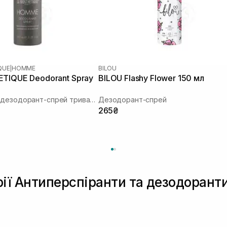
QUE
|
HOMME
BILOU
ETIQUE Deodorant Spray
BILOU Flashy Flower 150 мл
Освіжаючий дезодорант-спрей тривалої дії
Дезодорант-спрей
265₴
рії Антиперспіранти та дезодоранти